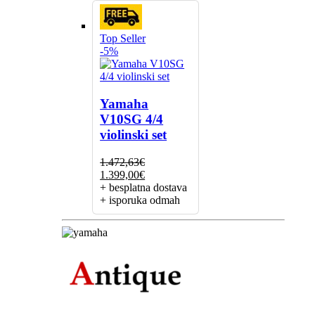
Top Seller
-5%
Yamaha
V10SG 4/4
violinski set
1.472,63
€
Izvorna
Trenutna
1.399,00
€
cijena
cijena
+ besplatna dostava
bila
je:
+ isporuka odmah
je:
1.399,00€.
1.472,63€.