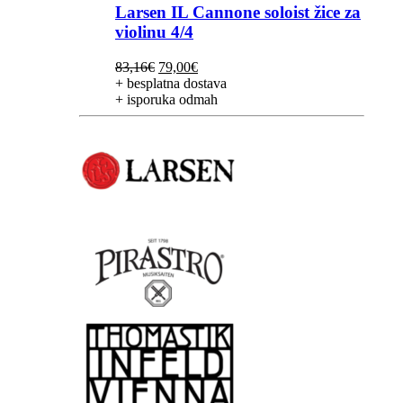
Larsen IL Cannone soloist žice za
violinu 4/4
Izvorna
Trenutna
83,16
€
79,00
€
cijena
cijena
+ besplatna dostava
bila
je:
+ isporuka odmah
je:
79,00€.
83,16€.