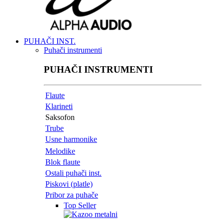
PUHAČI INST.
Puhači instrumenti
PUHAČI INSTRUMENTI
Flaute
Klarineti
Saksofon
Trube
Usne harmonike
Melodike
Blok flaute
Ostali puhači inst.
Piskovi (platle)
Pribor za puhače
Top Seller