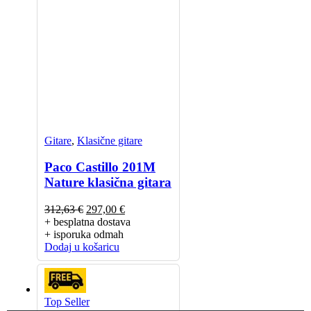
Gitare
,
Klasične gitare
Paco Castillo 201M
Nature klasična gitara
Izvorna
Trenutna
312,63
€
297,00
€
cijena
cijena
+ besplatna dostava
bila
je:
+ isporuka odmah
je:
297,00 €.
Dodaj u košaricu
312,63 €.
Top Seller