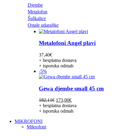
Djembe
Metalofon
Šuškalice
Ostale udaraljke
Metalofoni Angel plavi
37,40
€
+ besplatna dostava
+ isporuka odmah
-5%
Gewa djembe small 45 cm
Izvorna
Trenutna
182,11
€
173,00
€
cijena
cijena
+ besplatna dostava
bila
je:
+ isporuka odmah
je:
173,00€.
MIKROFONI
182,11€.
Mikrofoni