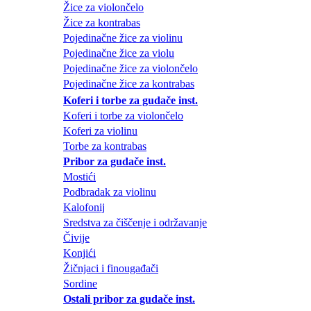
Žice za violončelo
Žice za kontrabas
Pojedinačne žice za violinu
Pojedinačne žice za violu
Pojedinačne žice za violončelo
Pojedinačne žice za kontrabas
Koferi i torbe za gudače inst.
Koferi i torbe za violončelo
Koferi za violinu
Torbe za kontrabas
Pribor za gudače inst.
Mostići
Podbradak za violinu
Kalofonij
Sredstva za čiščenje i održavanje
Čivije
Konjići
Žičnjaci i finougađači
Sordine
Ostali pribor za gudače inst.