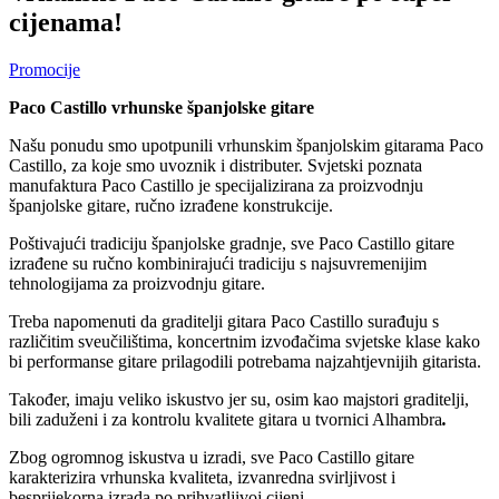
cijenama!
Promocije
Paco Castillo vrhunske španjolske gitare
Našu ponudu smo upotpunili vrhunskim španjolskim gitarama Paco
Castillo, za koje smo uvoznik i distributer. Svjetski poznata
manufaktura Paco Castillo je specijalizirana za proizvodnju
španjolske gitare, ručno izrađene konstrukcije.
Poštivajući tradiciju španjolske gradnje, sve Paco Castillo gitare
izrađene su ručno kombinirajući tradiciju s najsuvremenijim
tehnologijama za proizvodnju gitare.
Treba napomenuti da graditelji gitara Paco Castillo surađuju s
različitim sveučilištima, koncertnim izvođačima svjetske klase kako
bi performanse gitare prilagodili potrebama najzahtjevnijih gitarista.
Također, imaju veliko iskustvo jer su, osim kao majstori graditelji,
bili zaduženi i za kontrolu kvalitete gitara u tvornici Alhambra
.
Zbog ogromnog iskustva u izradi, sve Paco Castillo gitare
karakterizira vrhunska kvaliteta, izvanredna svirljivost i
besprijekorna izrada po prihvatljivoj cijeni