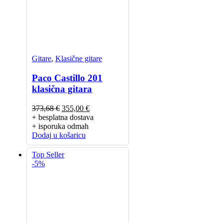
Gitare
,
Klasične gitare
Paco Castillo 201
klasična gitara
Izvorna
Trenutna
373,68
€
355,00
€
cijena
cijena
+ besplatna dostava
bila
je:
+ isporuka odmah
je:
355,00 €.
Dodaj u košaricu
373,68 €.
Top Seller
-5%