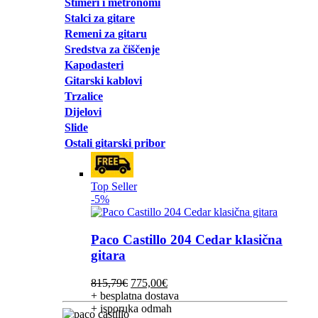
Štimeri i metronomi
Stalci za gitare
Remeni za gitaru
Sredstva za čiščenje
Kapodasteri
Gitarski kablovi
Trzalice
Dijelovi
Slide
Ostali gitarski pribor
Top Seller
-5%
Paco Castillo 204 Cedar klasična
gitara
Izvorna
Trenutna
815,79
€
775,00
€
cijena
cijena
+ besplatna dostava
bila
je:
+ isporuka odmah