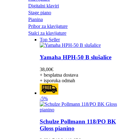
Digitalni klaviri
Stage piano
Pianina
Pribor za klavijature
Stalci za klavijature
Top Seller
Yamaha HPH-50 B slušalice
38,00
€
+ besplatna dostava
+ isporuka odmah
-5%
Schulze Pollmann 118/PO BK
Gloss pianino