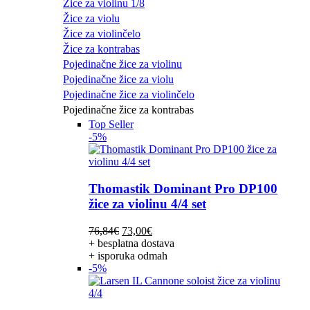
Žice za violinu 1/8
Žice za violu
Žice za violinčelo
Žice za kontrabas
Pojedinačne žice za violinu
Pojedinačne žice za violu
Pojedinačne žice za violinčelo
Pojedinačne žice za kontrabas
Top Seller
-5%
Thomastik Dominant Pro DP100
žice za violinu 4/4 set
Izvorna
Trenutna
76,84
€
73,00
€
cijena
cijena
+ besplatna dostava
bila
je:
+ isporuka odmah
je:
73,00€.
-5%
76,84€.