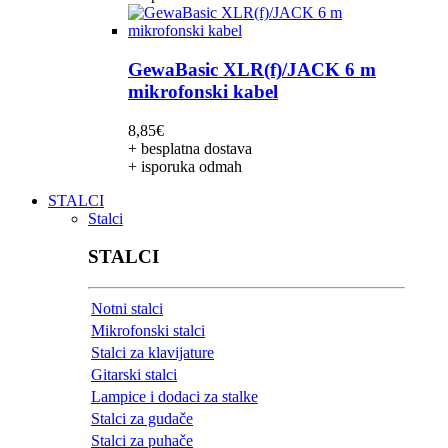
GewaBasic XLR(f)/JACK 6 m
mikrofonski kabel
8,85
€
+ besplatna dostava
+ isporuka odmah
STALCI
Stalci
STALCI
Notni stalci
Mikrofonski stalci
Stalci za klavijature
Gitarski stalci
Lampice i dodaci za stalke
Stalci za gudače
Stalci za puhače