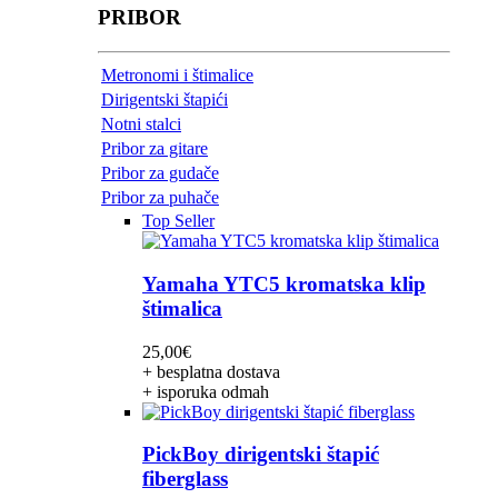
PRIBOR
Metronomi i štimalice
Dirigentski štapići
Notni stalci
Pribor za gitare
Pribor za gudače
Pribor za puhače
Top Seller
Yamaha YTC5 kromatska klip
štimalica
25,00
€
+ besplatna dostava
+ isporuka odmah
PickBoy dirigentski štapić
fiberglass