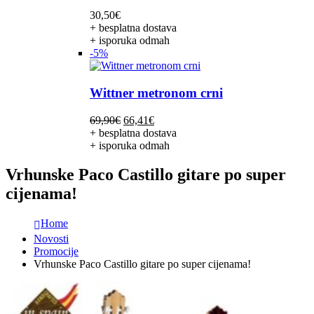
30,50
€
+ besplatna dostava
+ isporuka odmah
-5%
Wittner metronom crni
Izvorna
Trenutna
69,90
€
66,41
€
cijena
cijena
+ besplatna dostava
bila
je:
+ isporuka odmah
je:
66,41€.
69,90€.
Vrhunske Paco Castillo gitare po super
cijenama!
Home
Novosti
Promocije
Vrhunske Paco Castillo gitare po super cijenama!