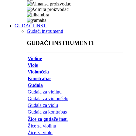
je:
775,00€.
815,79€.
GUDAČI INST.
Gudači instrumenti
GUDAČI INSTRUMENTI
Violine
Viole
Violončela
Konstrabas
Gudala
Gudala za violinu
Gudala za violončelo
Gudala za violu
Gudala za kontrabas
Žice za gudače inst.
Žice za violinu
Žice za violu