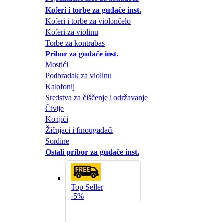
Koferi i torbe za gudače inst.
Koferi i torbe za violončelo
Koferi za violinu
Torbe za kontrabas
Pribor za gudače inst.
Mostići
Podbradak za violinu
Kalofonij
Sredstva za čiščenje i održavanje
Čivije
Konjići
Žičnjaci i finougađači
Sordine
Ostali pribor za gudače inst.
Top Seller
-5%