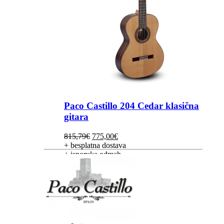
Paco Castillo 204 Cedar klasična
gitara
Izvorna
Trenutna
815,79
€
775,00
€
cijena
cijena
+ besplatna dostava
bila
je:
+ isporuka odmah
je:
775,00€.
815,79€.