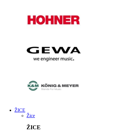
ŽICE
Žice
ŽICE