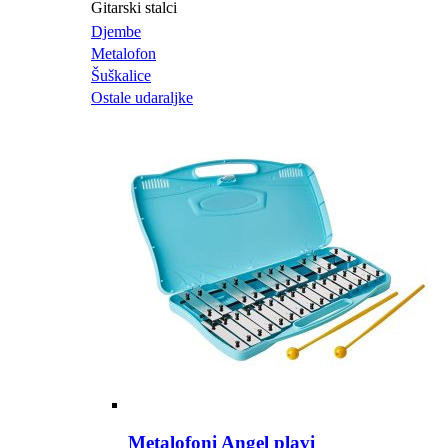
Gitarski stalci
Djembe
Metalofon
Šuškalice
Ostale udaraljke
Metalofoni Angel plavi