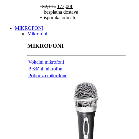
Izvorna
Trenutna
182,11
€
173,00
€
cijena
cijena
+ besplatna dostava
bila
je:
+ isporuka odmah
je:
173,00€.
MIKROFONI
182,11€.
Mikrofoni
MIKROFONI
Vokalni mikrofoni
Bežični mikrofoni
Pribor za mikrofone