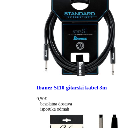
Ibanez SI10 gitarski kabel 3m
9,50
€
+ besplatna dostava
+ isporuka odmah