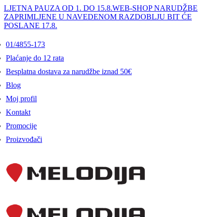
LJETNA PAUZA OD 1. DO 15.8.
WEB-SHOP NARUDŽBE
ZAPRIMLJENE U NAVEDENOM RAZDOBLJU BIT ĆE
POSLANE 17.8.
01/4855-173
Plaćanje do 12 rata
Besplatna dostava za narudžbe iznad 50€
Blog
Moj profil
Kontakt
Promocije
Proizvođači