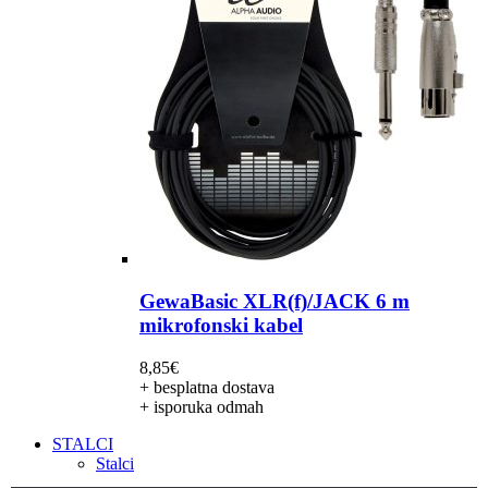
GewaBasic XLR(f)/JACK 6 m
mikrofonski kabel
8,85
€
+ besplatna dostava
+ isporuka odmah
STALCI
Stalci