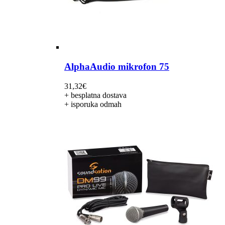
AlphaAudio mikrofon 75
31,32
€
+ besplatna dostava
+ isporuka odmah