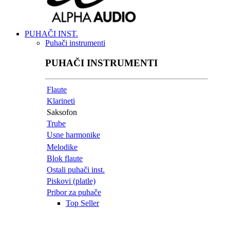
PUHAČI INST.
Puhači instrumenti
PUHAČI INSTRUMENTI
Flaute
Klarineti
Saksofon
Trube
Usne harmonike
Melodike
Blok flaute
Ostali puhači inst.
Piskovi (platle)
Pribor za puhače
Top Seller