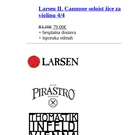
Larsen IL Cannone soloist žice za
violinu 4/4
Izvorna
Trenutna
83,16
€
79,00
€
cijena
cijena
+ besplatna dostava
bila
je:
+ isporuka odmah
je:
79,00€.
83,16€.