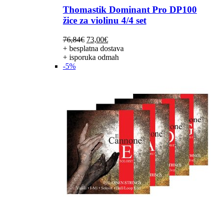
Thomastik Dominant Pro DP100
žice za violinu 4/4 set
Izvorna
Trenutna
76,84
€
73,00
€
cijena
cijena
+ besplatna dostava
bila
je:
+ isporuka odmah
je:
73,00€.
-5%
76,84€.