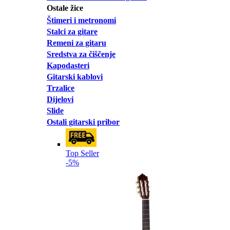
Ostale žice
Štimeri i metronomi
Stalci za gitare
Remeni za gitaru
Sredstva za čiščenje
Kapodasteri
Gitarski kablovi
Trzalice
Dijelovi
Slide
Ostali gitarski pribor
Top Seller
-5%