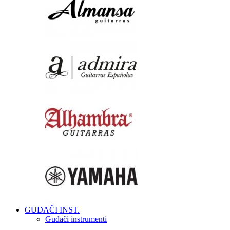
GUDAČI INST.
Gudači instrumenti