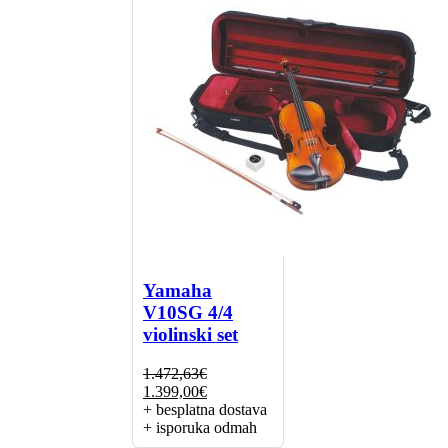
Yamaha
V10SG 4/4
violinski set
1.472,63
€
Izvorna
Trenutna
1.399,00
€
cijena
cijena
+ besplatna dostava
bila
je:
+ isporuka odmah
je:
1.399,00€.