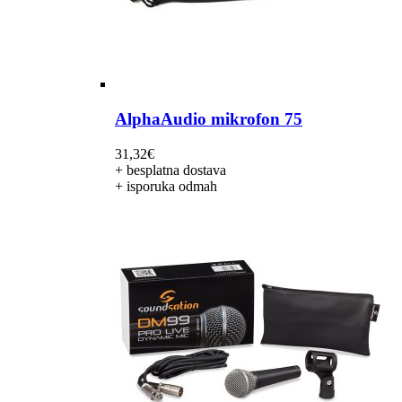
AlphaAudio mikrofon 75
31,32
€
+ besplatna dostava
+ isporuka odmah