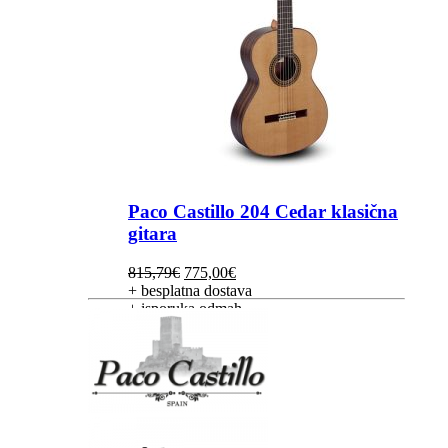
Paco Castillo 204 Cedar klasična
gitara
Izvorna
Trenutna
815,79
€
775,00
€
cijena
cijena
+ besplatna dostava
bila
je:
+ isporuka odmah
je:
775,00€.
815,79€.