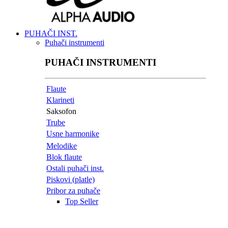
PUHAČI INST.
Puhači instrumenti
PUHAČI INSTRUMENTI
Flaute
Klarineti
Saksofon
Trube
Usne harmonike
Melodike
Blok flaute
Ostali puhači inst.
Piskovi (platle)
Pribor za puhače
Top Seller