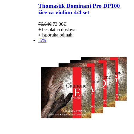
Thomastik Dominant Pro DP100
žice za violinu 4/4 set
Izvorna
Trenutna
76,84
€
73,00
€
cijena
cijena
+ besplatna dostava
bila
je:
+ isporuka odmah
je:
73,00€.
-5%
76,84€.