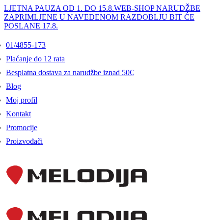
LJETNA PAUZA OD 1. DO 15.8.
WEB-SHOP NARUDŽBE
ZAPRIMLJENE U NAVEDENOM RAZDOBLJU BIT ĆE
POSLANE 17.8.
01/4855-173
Plaćanje do 12 rata
Besplatna dostava za narudžbe iznad 50€
Blog
Moj profil
Kontakt
Promocije
Proizvođači