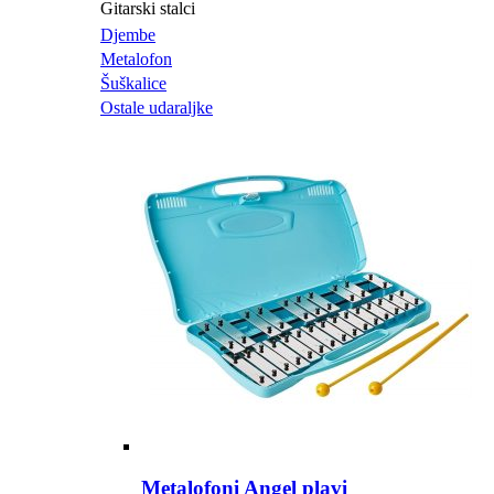
Gitarski stalci
Djembe
Metalofon
Šuškalice
Ostale udaraljke
Metalofoni Angel plavi