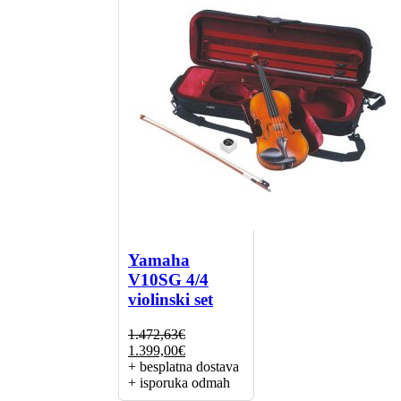
Yamaha
V10SG 4/4
violinski set
1.472,63
€
Izvorna
Trenutna
1.399,00
€
cijena
cijena
+ besplatna dostava
bila
je:
+ isporuka odmah
je:
1.399,00€.