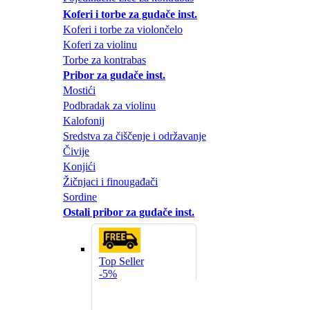
Koferi i torbe za gudače inst.
Koferi i torbe za violončelo
Koferi za violinu
Torbe za kontrabas
Pribor za gudače inst.
Mostići
Podbradak za violinu
Kalofonij
Sredstva za čiščenje i održavanje
Čivije
Konjići
Žičnjaci i finougađači
Sordine
Ostali pribor za gudače inst.
Top Seller
-5%