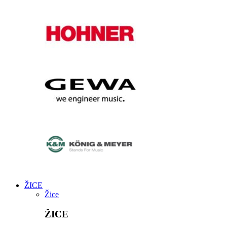
ŽICE
Žice
ŽICE