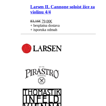
Larsen IL Cannone soloist žice za
violinu 4/4
Izvorna
Trenutna
83,16
€
79,00
€
cijena
cijena
+ besplatna dostava
bila
je:
+ isporuka odmah
je:
79,00€.
83,16€.