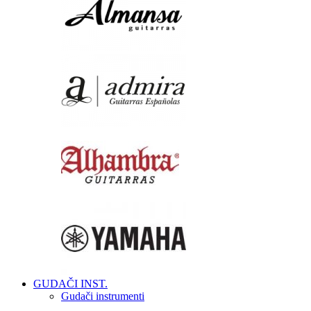
GUDAČI INST.
Gudači instrumenti