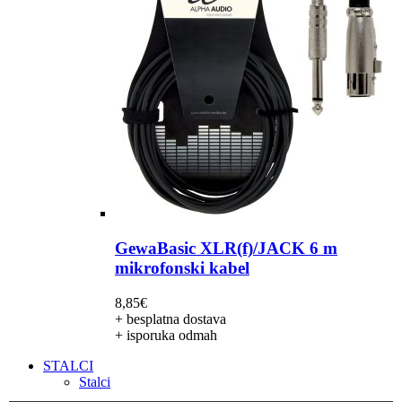
GewaBasic XLR(f)/JACK 6 m
mikrofonski kabel
8,85
€
+ besplatna dostava
+ isporuka odmah
STALCI
Stalci