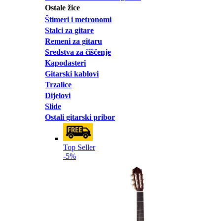
Ostale žice
Štimeri i metronomi
Stalci za gitare
Remeni za gitaru
Sredstva za čiščenje
Kapodasteri
Gitarski kablovi
Trzalice
Dijelovi
Slide
Ostali gitarski pribor
Top Seller
-5%