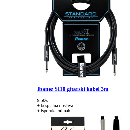
Ibanez SI10 gitarski kabel 3m
9,50
€
+ besplatna dostava
+ isporuka odmah