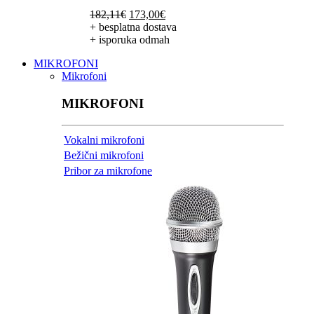
Izvorna
Trenutna
182,11
€
173,00
€
cijena
cijena
+ besplatna dostava
bila
je:
+ isporuka odmah
je:
173,00€.
MIKROFONI
182,11€.
Mikrofoni
MIKROFONI
Vokalni mikrofoni
Bežični mikrofoni
Pribor za mikrofone