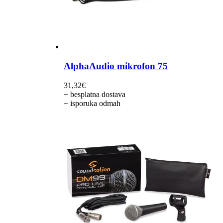
AlphaAudio mikrofon 75
31,32
€
+ besplatna dostava
+ isporuka odmah