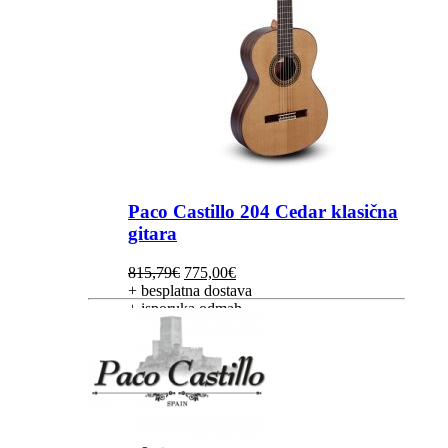
Paco Castillo 204 Cedar klasična
gitara
Izvorna
Trenutna
815,79
€
775,00
€
cijena
cijena
+ besplatna dostava
bila
je:
+ isporuka odmah
je:
775,00€.
815,79€.