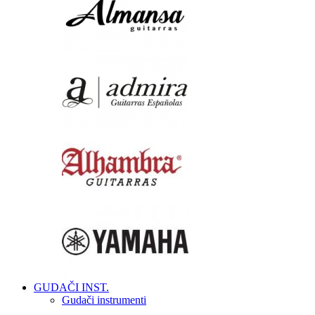
GUDAČI INST.
Gudači instrumenti