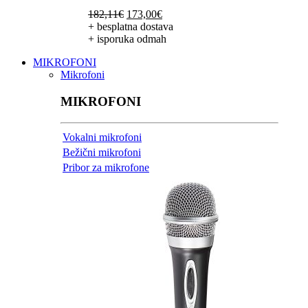
Izvorna
Trenutna
182,11
€
173,00
€
cijena
cijena
+ besplatna dostava
bila
je:
+ isporuka odmah
je:
173,00€.
MIKROFONI
182,11€.
Mikrofoni
MIKROFONI
Vokalni mikrofoni
Bežični mikrofoni
Pribor za mikrofone