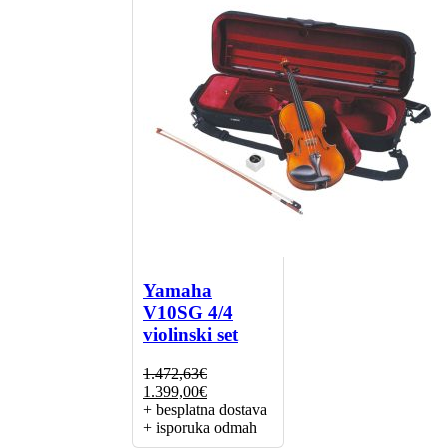
Yamaha
V10SG 4/4
violinski set
1.472,63
€
Izvorna
Trenutna
1.399,00
€
cijena
cijena
+ besplatna dostava
bila
je:
+ isporuka odmah
je:
1.399,00€.