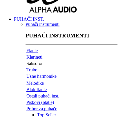
PUHAČI INST.
Puhači instrumenti
PUHAČI INSTRUMENTI
Flaute
Klarineti
Saksofon
Trube
Usne harmonike
Melodike
Blok flaute
Ostali puhači inst.
Piskovi (platle)
Pribor za puhače
Top Seller