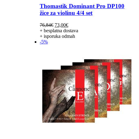
Thomastik Dominant Pro DP100
žice za violinu 4/4 set
Izvorna
Trenutna
76,84
€
73,00
€
cijena
cijena
+ besplatna dostava
bila
je:
+ isporuka odmah
je:
73,00€.
-5%
76,84€.