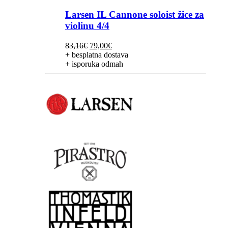
Larsen IL Cannone soloist žice za
violinu 4/4
Izvorna
Trenutna
83,16
€
79,00
€
cijena
cijena
+ besplatna dostava
bila
je:
+ isporuka odmah
je:
79,00€.
83,16€.