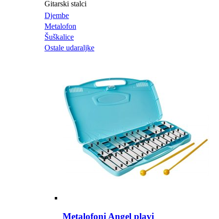
Gitarski stalci
Djembe
Metalofon
Šuškalice
Ostale udaraljke
Metalofoni Angel plavi