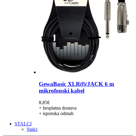
GewaBasic XLR(f)/JACK 6 m
mikrofonski kabel
8,85
€
+ besplatna dostava
+ isporuka odmah
STALCI
Stalci