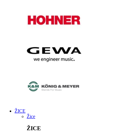
ŽICE
Žice
ŽICE