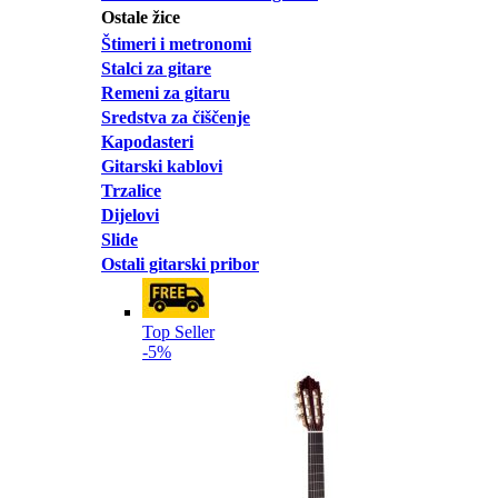
Ostale žice
Štimeri i metronomi
Stalci za gitare
Remeni za gitaru
Sredstva za čiščenje
Kapodasteri
Gitarski kablovi
Trzalice
Dijelovi
Slide
Ostali gitarski pribor
Top Seller
-5%