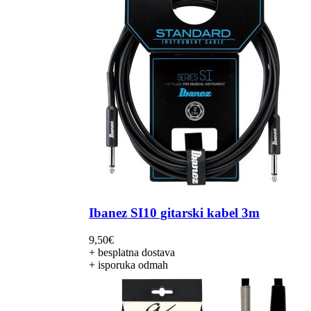
Ibanez SI10 gitarski kabel 3m
9,50
€
+ besplatna dostava
+ isporuka odmah