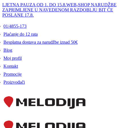
LJETNA PAUZA OD 1. DO 15.8.
WEB-SHOP NARUDŽBE
ZAPRIMLJENE U NAVEDENOM RAZDOBLJU BIT ĆE
POSLANE 17.8.
01/4855-173
Plaćanje do 12 rata
Besplatna dostava za narudžbe iznad 50€
Blog
Moj profil
Kontakt
Promocije
Proizvođači