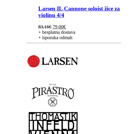
Larsen IL Cannone soloist žice za
violinu 4/4
Izvorna
Trenutna
83,16
€
79,00
€
cijena
cijena
+ besplatna dostava
bila
je:
+ isporuka odmah
je:
79,00€.
83,16€.