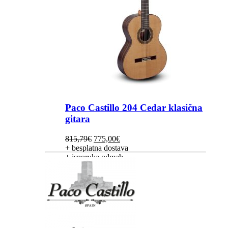
Paco Castillo 204 Cedar klasična
gitara
Izvorna
Trenutna
815,79
€
775,00
€
cijena
cijena
+ besplatna dostava
bila
je:
+ isporuka odmah
je:
775,00€.
815,79€.