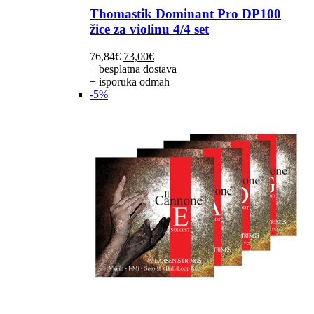
Thomastik Dominant Pro DP100
žice za violinu 4/4 set
Izvorna
Trenutna
76,84
€
73,00
€
cijena
cijena
+ besplatna dostava
bila
je:
+ isporuka odmah
je:
73,00€.
-5%
76,84€.