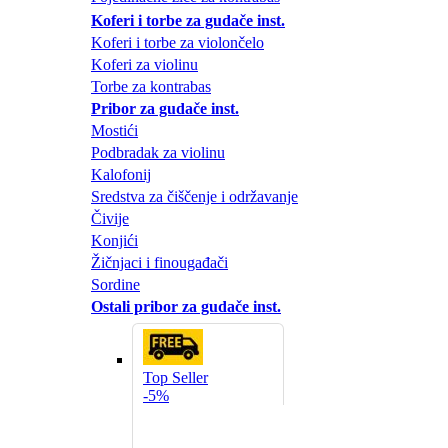
Koferi i torbe za gudače inst.
Koferi i torbe za violončelo
Koferi za violinu
Torbe za kontrabas
Pribor za gudače inst.
Mostići
Podbradak za violinu
Kalofonij
Sredstva za čiščenje i održavanje
Čivije
Konjići
Žičnjaci i finougađači
Sordine
Ostali pribor za gudače inst.
Top Seller
-5%