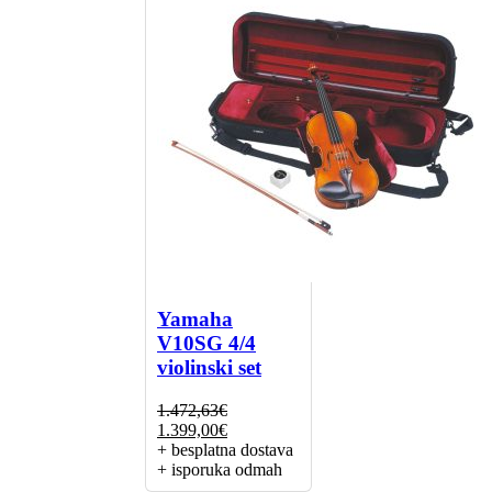
Yamaha
V10SG 4/4
violinski set
1.472,63
€
Izvorna
Trenutna
1.399,00
€
cijena
cijena
+ besplatna dostava
bila
je:
+ isporuka odmah
je:
1.399,00€.