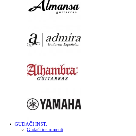
GUDAČI INST.
Gudači instrumenti