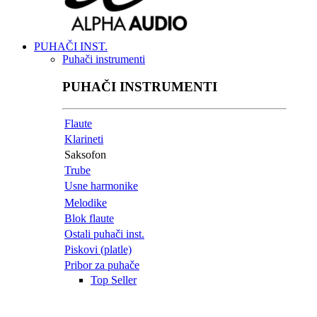
PUHAČI INST.
Puhači instrumenti
PUHAČI INSTRUMENTI
Flaute
Klarineti
Saksofon
Trube
Usne harmonike
Melodike
Blok flaute
Ostali puhači inst.
Piskovi (platle)
Pribor za puhače
Top Seller