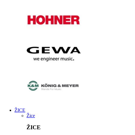
ŽICE
Žice
ŽICE