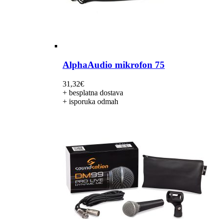
AlphaAudio mikrofon 75
31,32
€
+ besplatna dostava
+ isporuka odmah