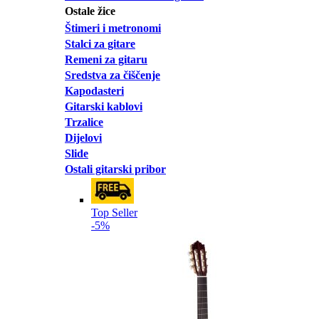
Ostale žice
Štimeri i metronomi
Stalci za gitare
Remeni za gitaru
Sredstva za čiščenje
Kapodasteri
Gitarski kablovi
Trzalice
Dijelovi
Slide
Ostali gitarski pribor
Top Seller
-5%