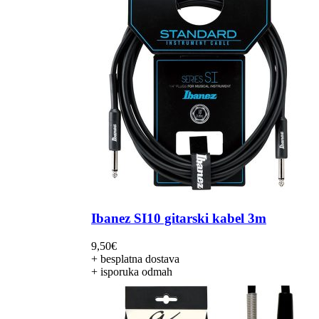
Ibanez SI10 gitarski kabel 3m
9,50
€
+ besplatna dostava
+ isporuka odmah