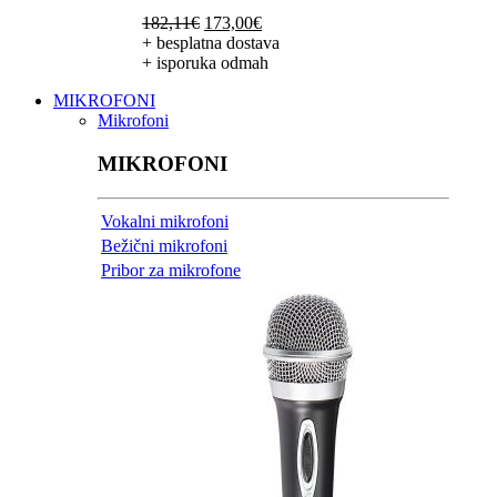
Izvorna
Trenutna
182,11
€
173,00
€
cijena
cijena
+ besplatna dostava
bila
je:
+ isporuka odmah
je:
173,00€.
MIKROFONI
182,11€.
Mikrofoni
MIKROFONI
Vokalni mikrofoni
Bežični mikrofoni
Pribor za mikrofone