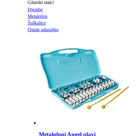
Gitarski stalci
Djembe
Metalofon
Šuškalice
Ostale udaraljke
Metalofoni Angel plavi