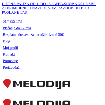
LJETNA PAUZA OD 1. DO 15.8.
WEB-SHOP NARUDŽBE
ZAPRIMLJENE U NAVEDENOM RAZDOBLJU BIT ĆE
POSLANE 17.8.
01/4855-173
Plaćanje do 12 rata
Besplatna dostava za narudžbe iznad 50€
Blog
Moj profil
Kontakt
Promocije
Proizvođači