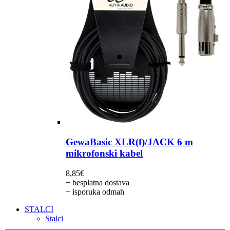
GewaBasic XLR(f)/JACK 6 m
mikrofonski kabel
8,85
€
+ besplatna dostava
+ isporuka odmah
STALCI
Stalci