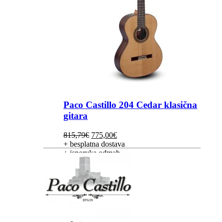
Paco Castillo 204 Cedar klasična
gitara
Izvorna
Trenutna
815,79
€
775,00
€
cijena
cijena
+ besplatna dostava
bila
je:
+ isporuka odmah
je:
775,00€.
815,79€.