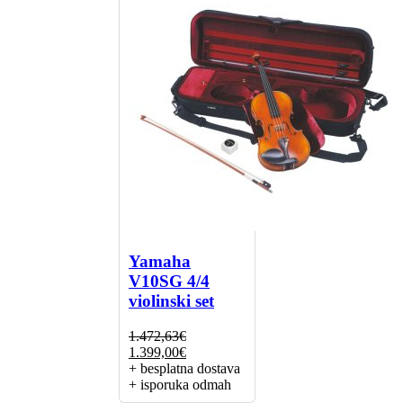
Yamaha
V10SG 4/4
violinski set
1.472,63
€
Izvorna
Trenutna
1.399,00
€
cijena
cijena
+ besplatna dostava
bila
je:
+ isporuka odmah
je:
1.399,00€.