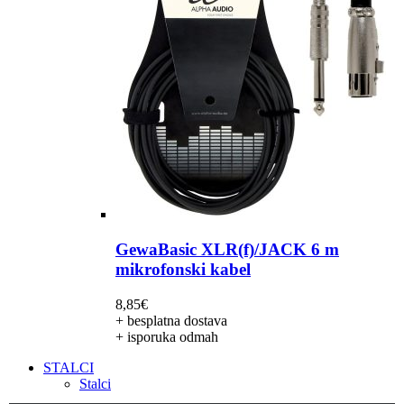
GewaBasic XLR(f)/JACK 6 m
mikrofonski kabel
8,85
€
+ besplatna dostava
+ isporuka odmah
STALCI
Stalci