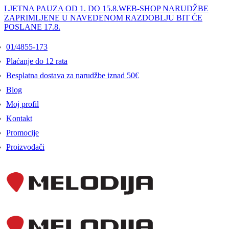
LJETNA PAUZA OD 1. DO 15.8.
WEB-SHOP NARUDŽBE
ZAPRIMLJENE U NAVEDENOM RAZDOBLJU BIT ĆE
POSLANE 17.8.
01/4855-173
Plaćanje do 12 rata
Besplatna dostava za narudžbe iznad 50€
Blog
Moj profil
Kontakt
Promocije
Proizvođači