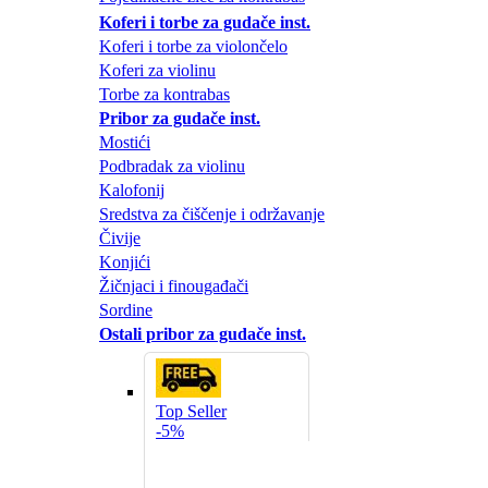
Koferi i torbe za gudače inst.
Koferi i torbe za violončelo
Koferi za violinu
Torbe za kontrabas
Pribor za gudače inst.
Mostići
Podbradak za violinu
Kalofonij
Sredstva za čiščenje i održavanje
Čivije
Konjići
Žičnjaci i finougađači
Sordine
Ostali pribor za gudače inst.
Top Seller
-5%