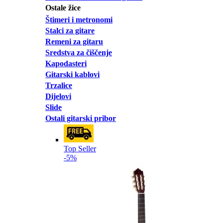
Ostale žice
Štimeri i metronomi
Stalci za gitare
Remeni za gitaru
Sredstva za čiščenje
Kapodasteri
Gitarski kablovi
Trzalice
Dijelovi
Slide
Ostali gitarski pribor
Top Seller
-5%