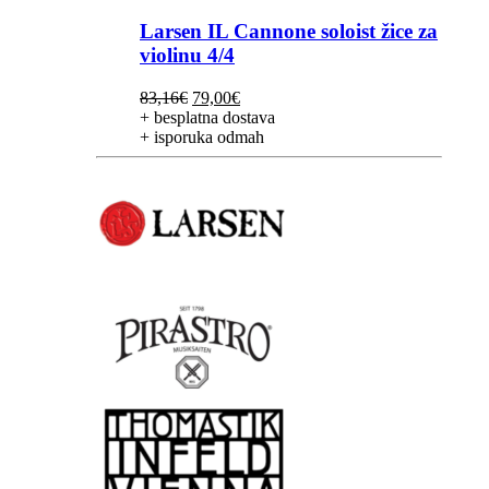
Larsen IL Cannone soloist žice za
violinu 4/4
Izvorna
Trenutna
83,16
€
79,00
€
cijena
cijena
+ besplatna dostava
bila
je:
+ isporuka odmah
je:
79,00€.
83,16€.