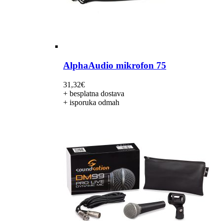
AlphaAudio mikrofon 75
31,32
€
+ besplatna dostava
+ isporuka odmah