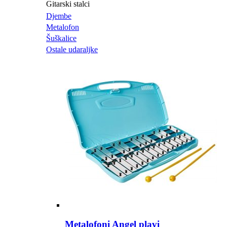
Gitarski stalci
Djembe
Metalofon
Šuškalice
Ostale udaraljke
Metalofoni Angel plavi