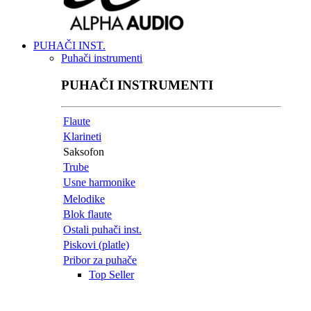
PUHAČI INST.
Puhači instrumenti
PUHAČI INSTRUMENTI
Flaute
Klarineti
Saksofon
Trube
Usne harmonike
Melodike
Blok flaute
Ostali puhači inst.
Piskovi (platle)
Pribor za puhače
Top Seller