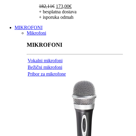
Izvorna
Trenutna
182,11
€
173,00
€
cijena
cijena
+ besplatna dostava
bila
je:
+ isporuka odmah
je:
173,00€.
MIKROFONI
182,11€.
Mikrofoni
MIKROFONI
Vokalni mikrofoni
Bežični mikrofoni
Pribor za mikrofone