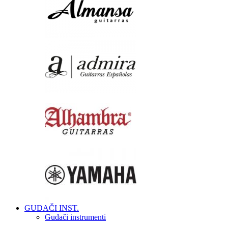
GUDAČI INST.
Gudači instrumenti