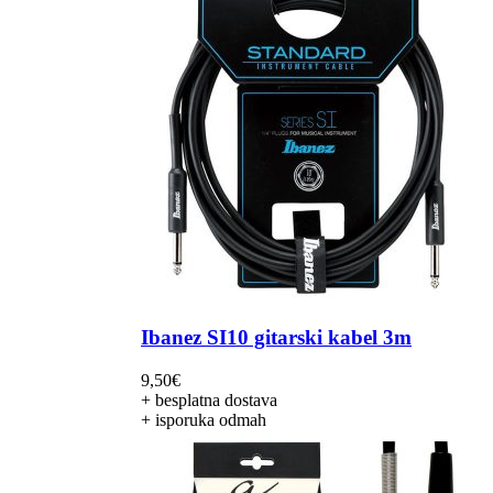
Ibanez SI10 gitarski kabel 3m
9,50
€
+ besplatna dostava
+ isporuka odmah