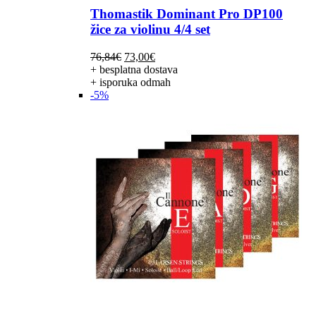
Thomastik Dominant Pro DP100
žice za violinu 4/4 set
Izvorna
Trenutna
76,84
€
73,00
€
cijena
cijena
+ besplatna dostava
bila
je:
+ isporuka odmah
je:
73,00€.
-5%
76,84€.