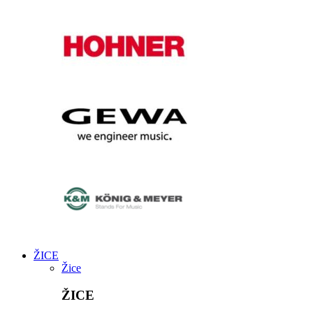
ŽICE
Žice
ŽICE