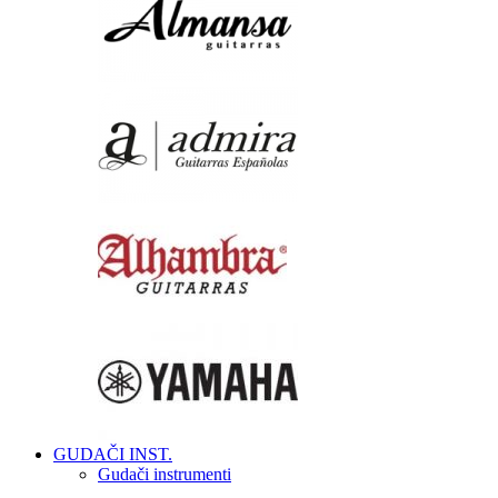
GUDAČI INST.
Gudači instrumenti