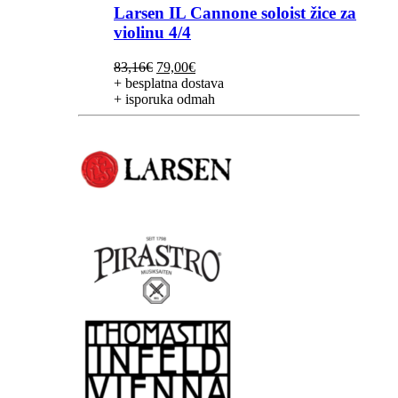
Larsen IL Cannone soloist žice za
violinu 4/4
Izvorna
Trenutna
83,16
€
79,00
€
cijena
cijena
+ besplatna dostava
bila
je:
+ isporuka odmah
je:
79,00€.
83,16€.