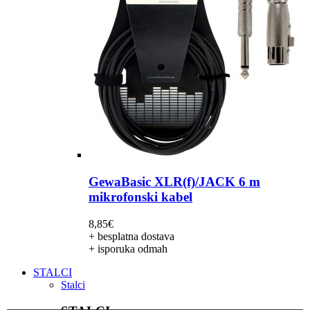
GewaBasic XLR(f)/JACK 6 m
mikrofonski kabel
8,85
€
+ besplatna dostava
+ isporuka odmah
STALCI
Stalci