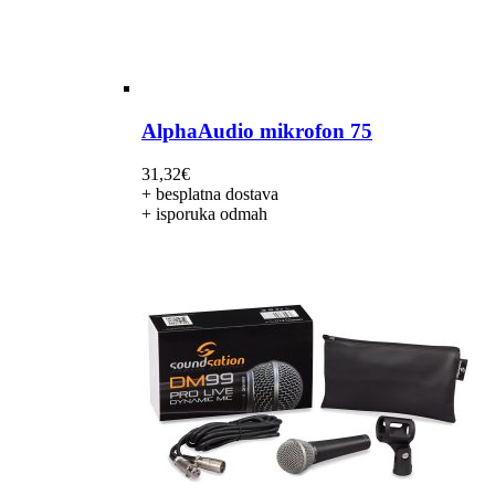
AlphaAudio mikrofon 75
31,32
€
+ besplatna dostava
+ isporuka odmah