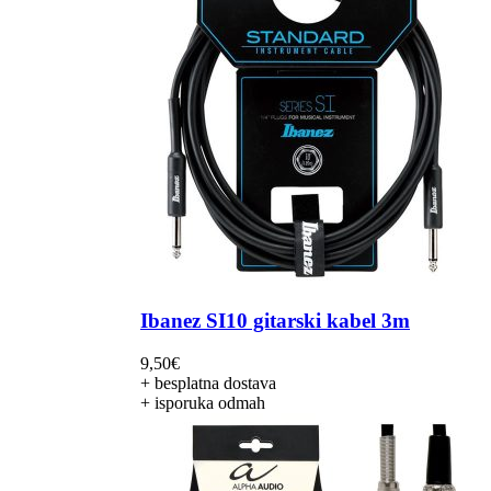
Ibanez SI10 gitarski kabel 3m
9,50
€
+ besplatna dostava
+ isporuka odmah