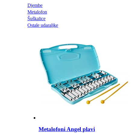
Djembe
Metalofon
Šuškalice
Ostale udaraljke
Metalofoni Angel plavi