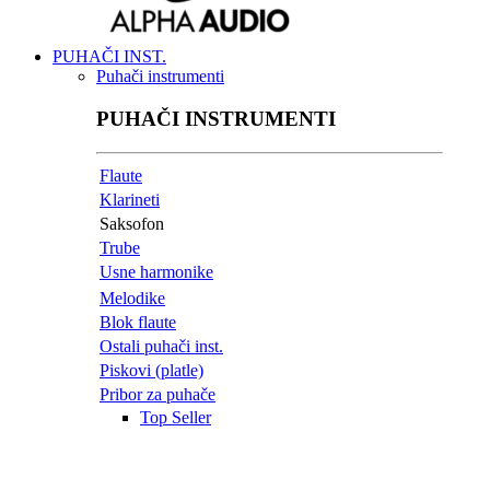
PUHAČI INST.
Puhači instrumenti
PUHAČI INSTRUMENTI
Flaute
Klarineti
Saksofon
Trube
Usne harmonike
Melodike
Blok flaute
Ostali puhači inst.
Piskovi (platle)
Pribor za puhače
Top Seller