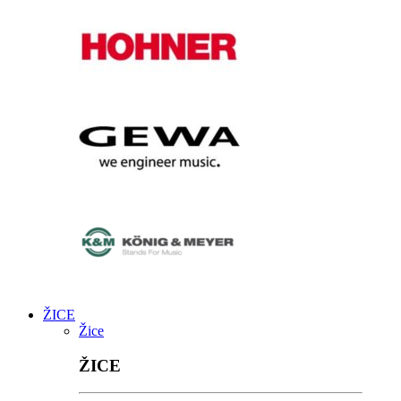
ŽICE
Žice
ŽICE