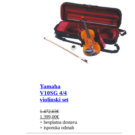
Yamaha
V10SG 4/4
violinski set
1.472,63
€
Izvorna
Trenutna
1.399,00
€
cijena
cijena
+ besplatna dostava
bila
je:
+ isporuka odmah
je:
1.399,00€.