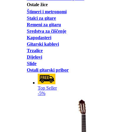
Ostale žice
Štimeri i metronomi
Stalci za gitare
Remeni za gitaru
Sredstva za čiščenje
Kapodasteri
Gitarski kablovi
Trzalice
Dijelovi
Slide
Ostali gitarski pribor
Top Seller
-5%