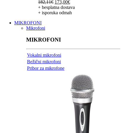
Izvorna
Trenutna
182,11
€
173,00
€
cijena
cijena
+ besplatna dostava
bila
je:
+ isporuka odmah
je:
173,00€.
MIKROFONI
182,11€.
Mikrofoni
MIKROFONI
Vokalni mikrofoni
Bežični mikrofoni
Pribor za mikrofone