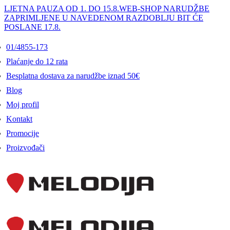
LJETNA PAUZA OD 1. DO 15.8.
WEB-SHOP NARUDŽBE
ZAPRIMLJENE U NAVEDENOM RAZDOBLJU BIT ĆE
POSLANE 17.8.
01/4855-173
Plaćanje do 12 rata
Besplatna dostava za narudžbe iznad 50€
Blog
Moj profil
Kontakt
Promocije
Proizvođači