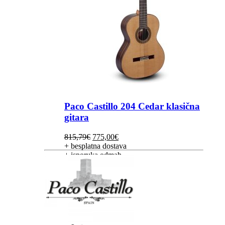
Paco Castillo 204 Cedar klasična
gitara
Izvorna
Trenutna
815,79
€
775,00
€
cijena
cijena
+ besplatna dostava
bila
je:
+ isporuka odmah
je:
775,00€.
815,79€.