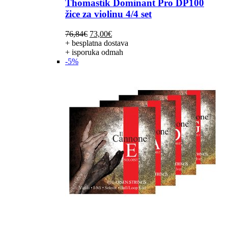
Thomastik Dominant Pro DP100
žice za violinu 4/4 set
Izvorna
Trenutna
76,84
€
73,00
€
cijena
cijena
+ besplatna dostava
bila
je:
+ isporuka odmah
je:
73,00€.
-5%
76,84€.