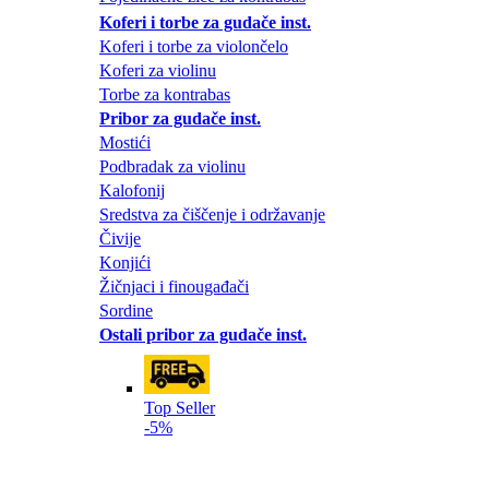
Koferi i torbe za gudače inst.
Koferi i torbe za violončelo
Koferi za violinu
Torbe za kontrabas
Pribor za gudače inst.
Mostići
Podbradak za violinu
Kalofonij
Sredstva za čiščenje i održavanje
Čivije
Konjići
Žičnjaci i finougađači
Sordine
Ostali pribor za gudače inst.
Top Seller
-5%