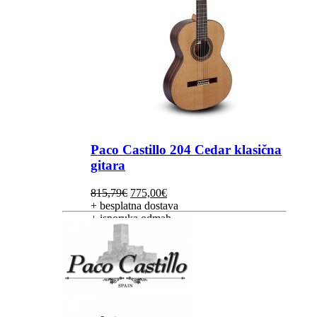
Paco Castillo 204 Cedar klasična
gitara
Izvorna
Trenutna
815,79
€
775,00
€
cijena
cijena
+ besplatna dostava
bila
je:
+ isporuka odmah
je:
775,00€.
815,79€.