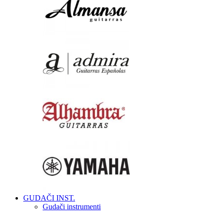
GUDAČI INST.
Gudači instrumenti