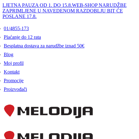
LJETNA PAUZA OD 1. DO 15.8.
WEB-SHOP NARUDŽBE
ZAPRIMLJENE U NAVEDENOM RAZDOBLJU BIT ĆE
POSLANE 17.8.
01/4855-173
Plaćanje do 12 rata
Besplatna dostava za narudžbe iznad 50€
Blog
Moj profil
Kontakt
Promocije
Proizvođači