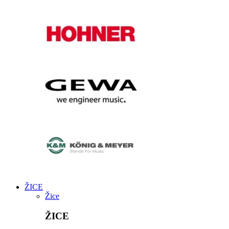
ŽICE
Žice
ŽICE