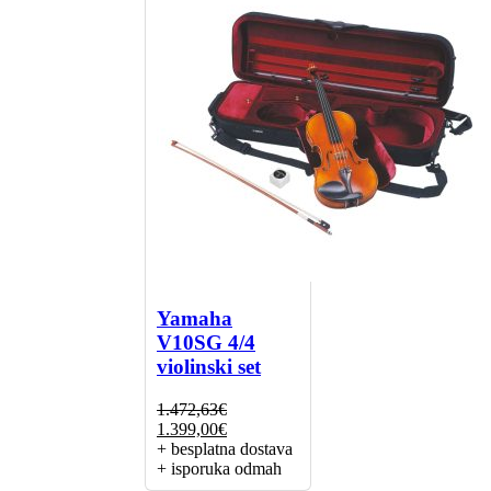
Yamaha
V10SG 4/4
violinski set
1.472,63
€
Izvorna
Trenutna
1.399,00
€
cijena
cijena
+ besplatna dostava
bila
je:
+ isporuka odmah
je:
1.399,00€.