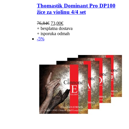
Thomastik Dominant Pro DP100
žice za violinu 4/4 set
Izvorna
Trenutna
76,84
€
73,00
€
cijena
cijena
+ besplatna dostava
bila
je:
+ isporuka odmah
je:
73,00€.
-5%
76,84€.