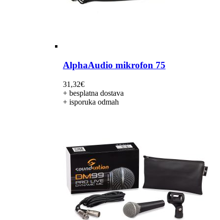
AlphaAudio mikrofon 75
31,32
€
+ besplatna dostava
+ isporuka odmah