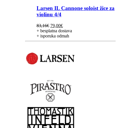
Larsen IL Cannone soloist žice za
violinu 4/4
Izvorna
Trenutna
83,16
€
79,00
€
cijena
cijena
+ besplatna dostava
bila
je:
+ isporuka odmah
je:
79,00€.
83,16€.