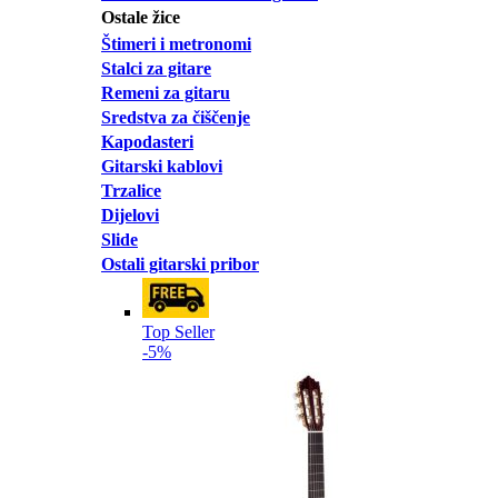
Ostale žice
Štimeri i metronomi
Stalci za gitare
Remeni za gitaru
Sredstva za čiščenje
Kapodasteri
Gitarski kablovi
Trzalice
Dijelovi
Slide
Ostali gitarski pribor
Top Seller
-5%