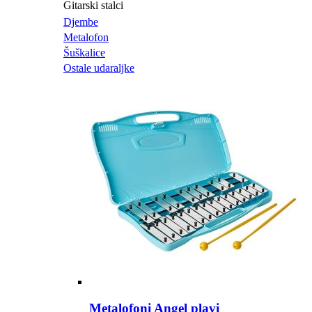
Gitarski stalci
Djembe
Metalofon
Šuškalice
Ostale udaraljke
Metalofoni Angel plavi