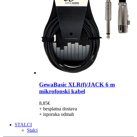
GewaBasic XLR(f)/JACK 6 m
mikrofonski kabel
8,85
€
+ besplatna dostava
+ isporuka odmah
STALCI
Stalci