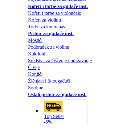
Koferi i torbe za gudače inst.
Koferi i torbe za violončelo
Koferi za violinu
Torbe za kontrabas
Pribor za gudače inst.
Mostići
Podbradak za violinu
Kalofonij
Sredstva za čiščenje i održavanje
Čivije
Konjići
Žičnjaci i finougađači
Sordine
Ostali pribor za gudače inst.
Top Seller
-5%