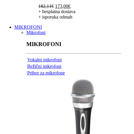
Izvorna
Trenutna
182,11
€
173,00
€
cijena
cijena
+ besplatna dostava
bila
je:
+ isporuka odmah
je:
173,00€.
MIKROFONI
182,11€.
Mikrofoni
MIKROFONI
Vokalni mikrofoni
Bežični mikrofoni
Pribor za mikrofone