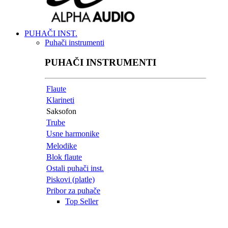
PUHAČI INST.
Puhači instrumenti
PUHAČI INSTRUMENTI
Flaute
Klarineti
Saksofon
Trube
Usne harmonike
Melodike
Blok flaute
Ostali puhači inst.
Piskovi (platle)
Pribor za puhače
Top Seller