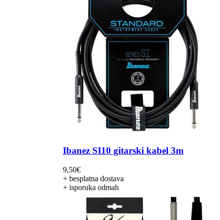
Ibanez SI10 gitarski kabel 3m
9,50
€
+ besplatna dostava
+ isporuka odmah