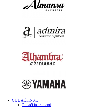
GUDAČI INST.
Gudači instrumenti