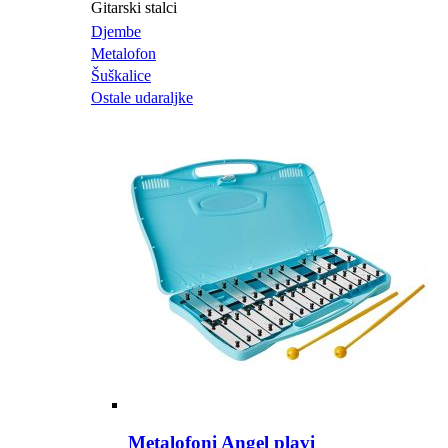
Gitarski stalci
Djembe
Metalofon
Šuškalice
Ostale udaraljke
Metalofoni Angel plavi