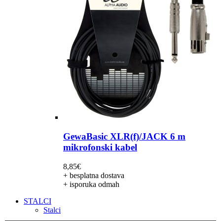
GewaBasic XLR(f)/JACK 6 m
mikrofonski kabel
8,85
€
+ besplatna dostava
+ isporuka odmah
STALCI
Stalci