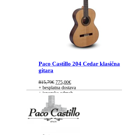
Paco Castillo 204 Cedar klasična
gitara
Izvorna
Trenutna
815,79
€
775,00
€
cijena
cijena
+ besplatna dostava
bila
je:
+ isporuka odmah
je:
775,00€.
815,79€.