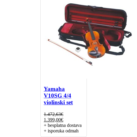
Yamaha
V10SG 4/4
violinski set
1.472,63
€
Izvorna
Trenutna
1.399,00
€
cijena
cijena
+ besplatna dostava
bila
je:
+ isporuka odmah
je:
1.399,00€.