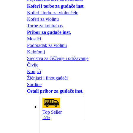
Koferi i torbe za gudače inst.
Koferi i torbe za violončelo
Koferi za violinu
Torbe za kontrabas
Pribor za gudače inst.
Mostići
Podbradak za violinu
Kalofonij
Sredstva za čiščenje i održavanje
Čivije
Konjići
Žičnjaci i finougađači
Sordine
Ostali pribor za gudače inst.
Top Seller
-5%