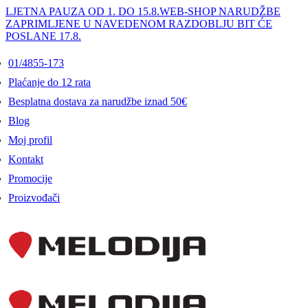
LJETNA PAUZA OD 1. DO 15.8.
WEB-SHOP NARUDŽBE
ZAPRIMLJENE U NAVEDENOM RAZDOBLJU BIT ĆE
POSLANE 17.8.
01/4855-173
Plaćanje do 12 rata
Besplatna dostava za narudžbe iznad 50€
Blog
Moj profil
Kontakt
Promocije
Proizvođači