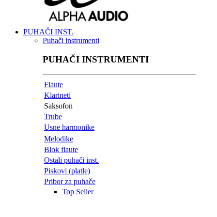
PUHAČI INST.
Puhači instrumenti
PUHAČI INSTRUMENTI
Flaute
Klarineti
Saksofon
Trube
Usne harmonike
Melodike
Blok flaute
Ostali puhači inst.
Piskovi (platle)
Pribor za puhače
Top Seller