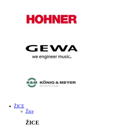
ŽICE
Žice
ŽICE