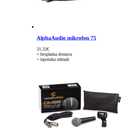
AlphaAudio mikrofon 75
31,32
€
+ besplatna dostava
+ isporuka odmah