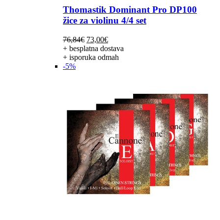
Thomastik Dominant Pro DP100
žice za violinu 4/4 set
Izvorna
Trenutna
76,84
€
73,00
€
cijena
cijena
+ besplatna dostava
bila
je:
+ isporuka odmah
je:
73,00€.
-5%
76,84€.