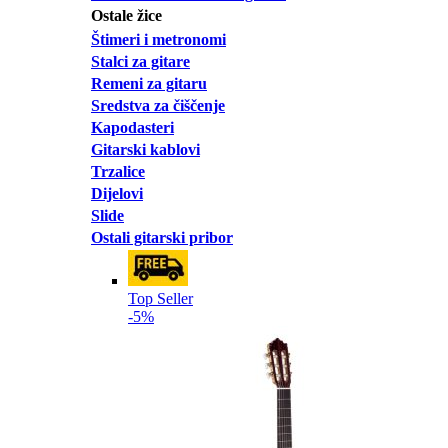
Ostale žice
Štimeri i metronomi
Stalci za gitare
Remeni za gitaru
Sredstva za čiščenje
Kapodasteri
Gitarski kablovi
Trzalice
Dijelovi
Slide
Ostali gitarski pribor
Top Seller
-5%