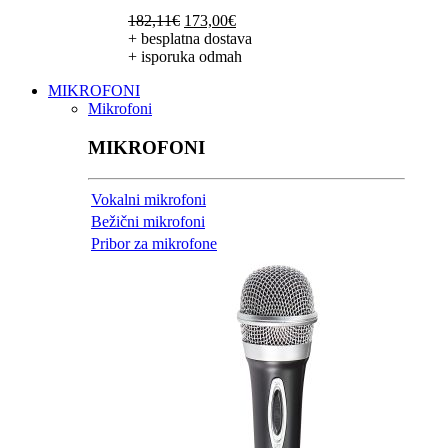
Izvorna
Trenutna
182,11
€
173,00
€
cijena
cijena
+ besplatna dostava
bila
je:
+ isporuka odmah
je:
173,00€.
MIKROFONI
182,11€.
Mikrofoni
MIKROFONI
Vokalni mikrofoni
Bežični mikrofoni
Pribor za mikrofone