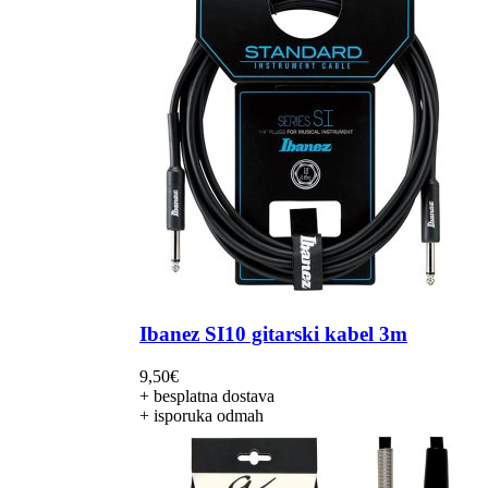
Ibanez SI10 gitarski kabel 3m
9,50
€
+ besplatna dostava
+ isporuka odmah