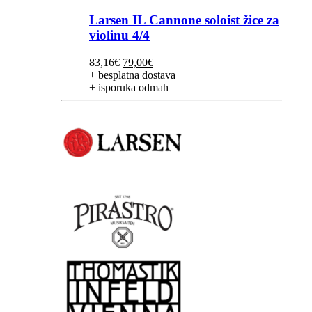
Larsen IL Cannone soloist žice za
violinu 4/4
Izvorna
Trenutna
83,16
€
79,00
€
cijena
cijena
+ besplatna dostava
bila
je:
+ isporuka odmah
je:
79,00€.
83,16€.