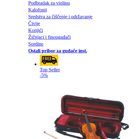
Podbradak za violinu
Kalofonij
Sredstva za čiščenje i održavanje
Čivije
Konjići
Žičnjaci i finougađači
Sordine
Ostali pribor za gudače inst.
Top Seller
-5%