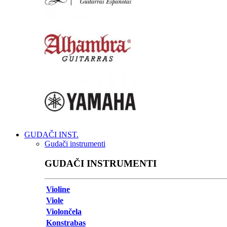
GUDAČI INST.
Gudači instrumenti
GUDAČI INSTRUMENTI
Violine
Viole
Violončela
Konstrabas