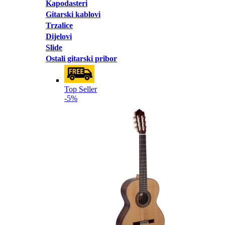
Kapodasteri
Gitarski kablovi
Trzalice
Dijelovi
Slide
Ostali gitarski pribor
Top Seller
-5%