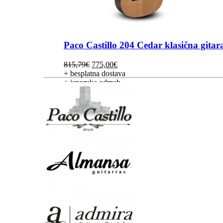
Paco Castillo 204 Cedar klasična gitar
Izvorna
Trenutna
815,79
€
775,00
€
cijena
cijena
+ besplatna dostava
bila
je:
+ isporuka odmah
je:
775,00€.
815,79€.