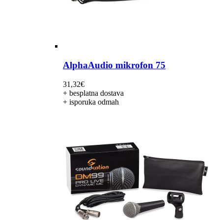
AlphaAudio mikrofon 75
31,32
€
+ besplatna dostava
+ isporuka odmah