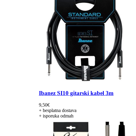
Ibanez SI10 gitarski kabel 3m
9,50
€
+ besplatna dostava
+ isporuka odmah