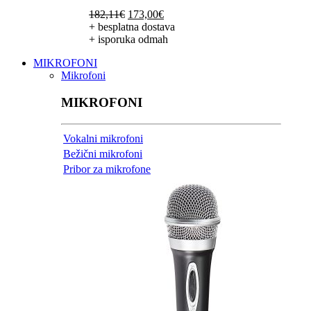
Izvorna
Trenutna
182,11
€
173,00
€
cijena
cijena
+ besplatna dostava
bila
je:
+ isporuka odmah
je:
173,00€.
MIKROFONI
182,11€.
Mikrofoni
MIKROFONI
Vokalni mikrofoni
Bežični mikrofoni
Pribor za mikrofone