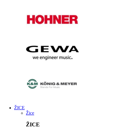
ŽICE
Žice
ŽICE