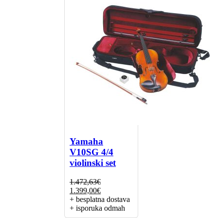
Yamaha
V10SG 4/4
violinski set
1.472,63
€
Izvorna
Trenutna
1.399,00
€
cijena
cijena
+ besplatna dostava
bila
je:
+ isporuka odmah
je:
1.399,00€.