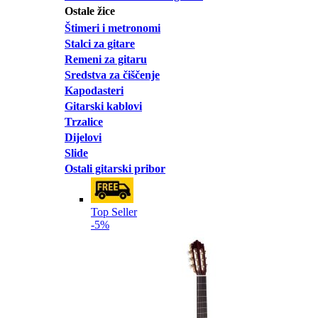
Ostale žice
Štimeri i metronomi
Stalci za gitare
Remeni za gitaru
Sredstva za čiščenje
Kapodasteri
Gitarski kablovi
Trzalice
Dijelovi
Slide
Ostali gitarski pribor
Top Seller
-5%