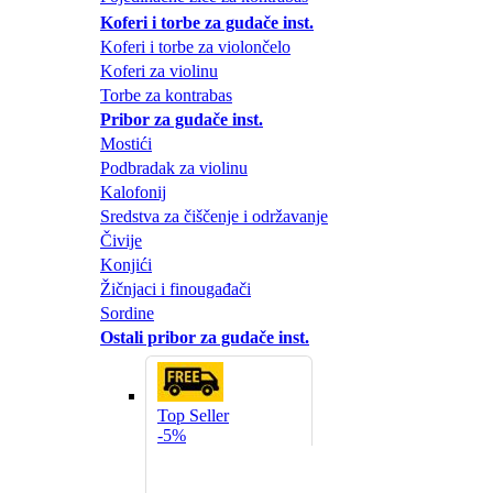
Koferi i torbe za gudače inst.
Koferi i torbe za violončelo
Koferi za violinu
Torbe za kontrabas
Pribor za gudače inst.
Mostići
Podbradak za violinu
Kalofonij
Sredstva za čiščenje i održavanje
Čivije
Konjići
Žičnjaci i finougađači
Sordine
Ostali pribor za gudače inst.
Top Seller
-5%