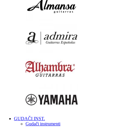
GUDAČI INST.
Gudači instrumenti