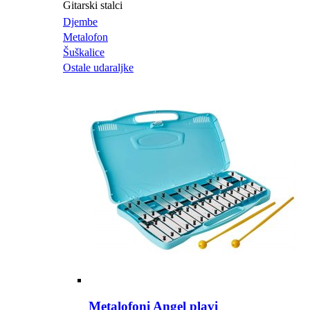
Gitarski stalci
Djembe
Metalofon
Šuškalice
Ostale udaraljke
Metalofoni Angel plavi