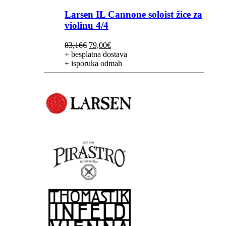
Larsen IL Cannone soloist žice za
violinu 4/4
Izvorna
Trenutna
83,16
€
79,00
€
cijena
cijena
+ besplatna dostava
bila
je:
+ isporuka odmah
je:
79,00€.
83,16€.