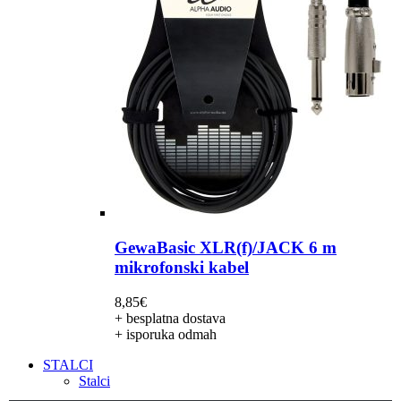
GewaBasic XLR(f)/JACK 6 m
mikrofonski kabel
8,85
€
+ besplatna dostava
+ isporuka odmah
STALCI
Stalci