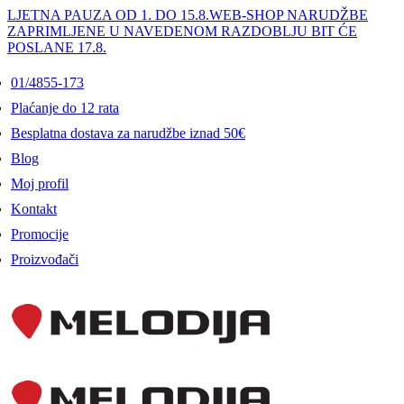
LJETNA PAUZA OD 1. DO 15.8.
WEB-SHOP NARUDŽBE
ZAPRIMLJENE U NAVEDENOM RAZDOBLJU BIT ĆE
POSLANE 17.8.
01/4855-173
Plaćanje do 12 rata
Besplatna dostava za narudžbe iznad 50€
Blog
Moj profil
Kontakt
Promocije
Proizvođači