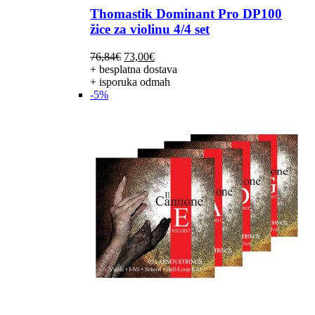
Thomastik Dominant Pro DP100
žice za violinu 4/4 set
Izvorna
Trenutna
76,84
€
73,00
€
cijena
cijena
+ besplatna dostava
bila
je:
+ isporuka odmah
je:
73,00€.
-5%
76,84€.