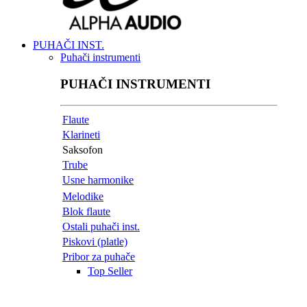
PUHAČI INST.
Puhači instrumenti
PUHAČI INSTRUMENTI
Flaute
Klarineti
Saksofon
Trube
Usne harmonike
Melodike
Blok flaute
Ostali puhači inst.
Piskovi (platle)
Pribor za puhače
Top Seller