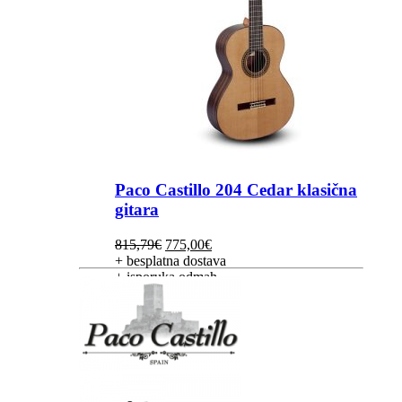
Paco Castillo 204 Cedar klasična
gitara
Izvorna
Trenutna
815,79
€
775,00
€
cijena
cijena
+ besplatna dostava
bila
je:
+ isporuka odmah
je:
775,00€.
815,79€.