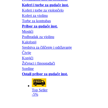
Koferi i torbe za gudače inst.
Koferi i torbe za violončelo
Koferi za violinu
Torbe za kontrabas
Pribor za gudače inst.
Mostići
Podbradak za violinu
Kalofonij
Sredstva za čiščenje i održavanje
Čivije
Konjići
Žičnjaci i finougađači
Sordine
Ostali pribor za gudače inst.
Top Seller
-5%