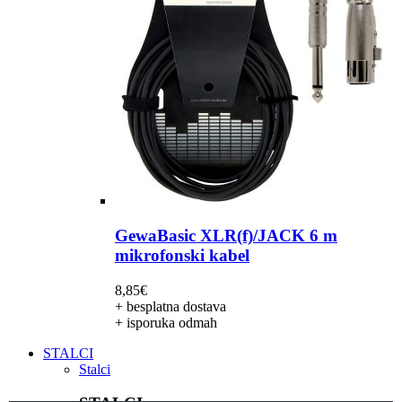
GewaBasic XLR(f)/JACK 6 m
mikrofonski kabel
8,85
€
+ besplatna dostava
+ isporuka odmah
STALCI
Stalci