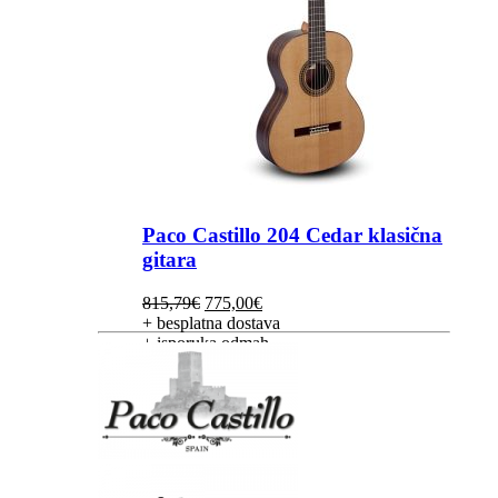
Paco Castillo 204 Cedar klasična
gitara
Izvorna
Trenutna
815,79
€
775,00
€
cijena
cijena
+ besplatna dostava
bila
je:
+ isporuka odmah
je:
775,00€.
815,79€.