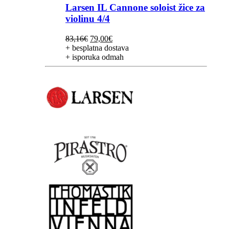
Larsen IL Cannone soloist žice za
violinu 4/4
Izvorna
Trenutna
83,16
€
79,00
€
cijena
cijena
+ besplatna dostava
bila
je:
+ isporuka odmah
je:
79,00€.
83,16€.