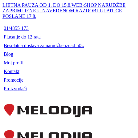
LJETNA PAUZA OD 1. DO 15.8.
WEB-SHOP NARUDŽBE
ZAPRIMLJENE U NAVEDENOM RAZDOBLJU BIT ĆE
POSLANE 17.8.
01/4855-173
Plaćanje do 12 rata
Besplatna dostava za narudžbe iznad 50€
Blog
Moj profil
Kontakt
Promocije
Proizvođači