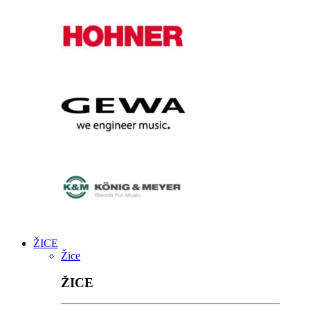
ŽICE
Žice
ŽICE