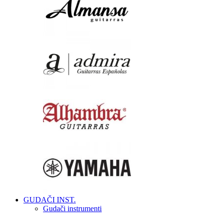
GUDAČI INST.
Gudači instrumenti