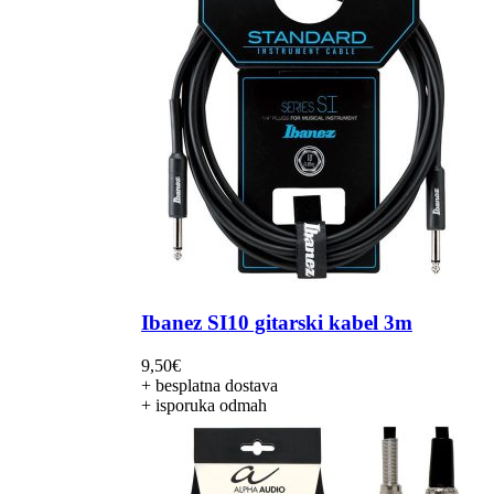
Ibanez SI10 gitarski kabel 3m
9,50
€
+ besplatna dostava
+ isporuka odmah