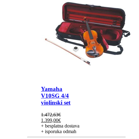
Yamaha
V10SG 4/4
violinski set
1.472,63
€
Izvorna
Trenutna
1.399,00
€
cijena
cijena
+ besplatna dostava
bila
je:
+ isporuka odmah
je:
1.399,00€.