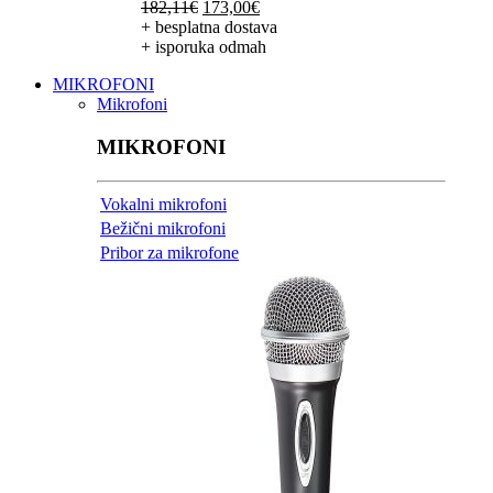
Izvorna
Trenutna
182,11
€
173,00
€
cijena
cijena
+ besplatna dostava
bila
je:
+ isporuka odmah
je:
173,00€.
MIKROFONI
182,11€.
Mikrofoni
MIKROFONI
Vokalni mikrofoni
Bežični mikrofoni
Pribor za mikrofone