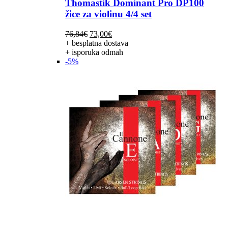
Thomastik Dominant Pro DP100
žice za violinu 4/4 set
Izvorna
Trenutna
76,84
€
73,00
€
cijena
cijena
+ besplatna dostava
bila
je:
+ isporuka odmah
je:
73,00€.
-5%
76,84€.