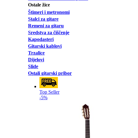
Ostale žice
Štimeri i metronomi
Stalci za gitare
Remeni za gitaru
Sredstva za čiščenje
Kapodasteri
Gitarski kablovi
Trzalice
Dijelovi
Slide
Ostali gitarski pribor
Top Seller
-5%