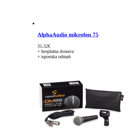
AlphaAudio mikrofon 75
31,32
€
+ besplatna dostava
+ isporuka odmah