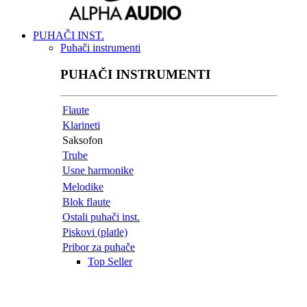
PUHAČI INST.
Puhači instrumenti
PUHAČI INSTRUMENTI
Flaute
Klarineti
Saksofon
Trube
Usne harmonike
Melodike
Blok flaute
Ostali puhači inst.
Piskovi (platle)
Pribor za puhače
Top Seller