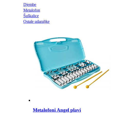
Djembe
Metalofon
Šuškalice
Ostale udaraljke
Metalofoni Angel plavi