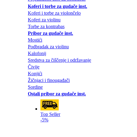
Koferi i torbe za gudače inst.
Koferi i torbe za violončelo
Koferi za violinu
Torbe za kontrabas
Pribor za gudače inst.
Mostići
Podbradak za violinu
Kalofonij
Sredstva za čiščenje i održavanje
Čivije
Konjići
Žičnjaci i finougađači
Sordine
Ostali pribor za gudače inst.
Top Seller
-5%