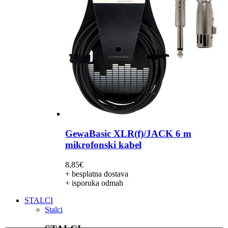
GewaBasic XLR(f)/JACK 6 m
mikrofonski kabel
8,85
€
+ besplatna dostava
+ isporuka odmah
STALCI
Stalci