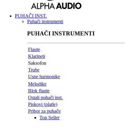
PUHAČI INST.
Puhači instrumenti
PUHAČI INSTRUMENTI
Flaute
Klarineti
Saksofon
Trube
Usne harmonike
Melodike
Blok flaute
Ostali puhači inst.
Piskovi (platle)
Pribor za puhače
Top Seller