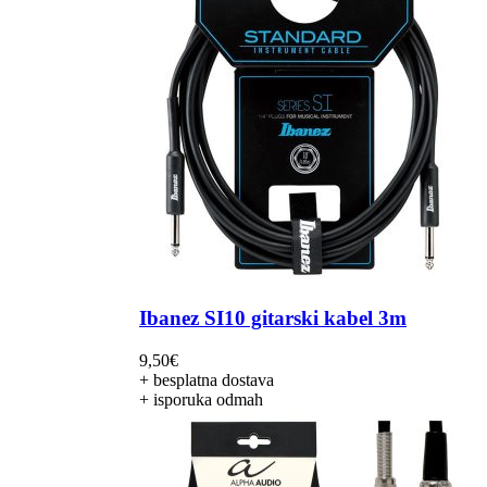
Ibanez SI10 gitarski kabel 3m
9,50
€
+ besplatna dostava
+ isporuka odmah