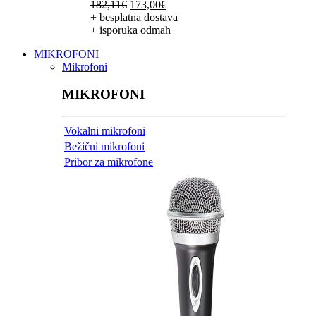
Izvorna
Trenutna
182,11
€
173,00
€
cijena
cijena
+ besplatna dostava
bila
je:
+ isporuka odmah
je:
173,00€.
MIKROFONI
182,11€.
Mikrofoni
MIKROFONI
Vokalni mikrofoni
Bežični mikrofoni
Pribor za mikrofone