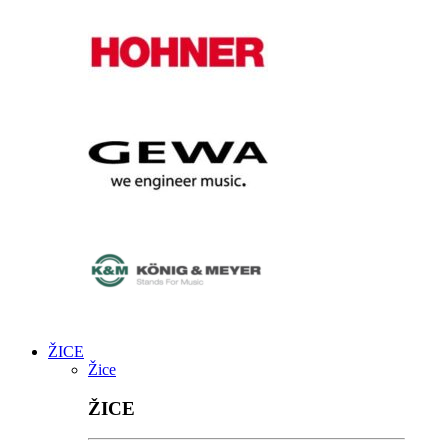
ŽICE
Žice
ŽICE