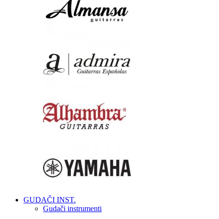
GUDAČI INST.
Gudači instrumenti