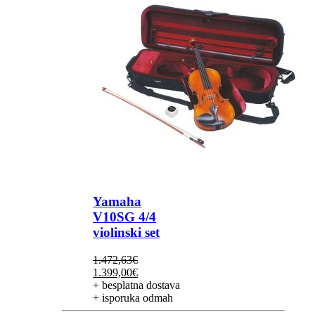
Yamaha
V10SG 4/4
violinski set
1.472,63
€
Izvorna
Trenutna
1.399,00
€
cijena
cijena
+ besplatna dostava
bila
je:
+ isporuka odmah
je:
1.399,00€.