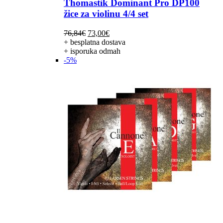
Thomastik Dominant Pro DP100
žice za violinu 4/4 set
Izvorna
Trenutna
76,84
€
73,00
€
cijena
cijena
+ besplatna dostava
bila
je:
+ isporuka odmah
je:
73,00€.
-5%
76,84€.