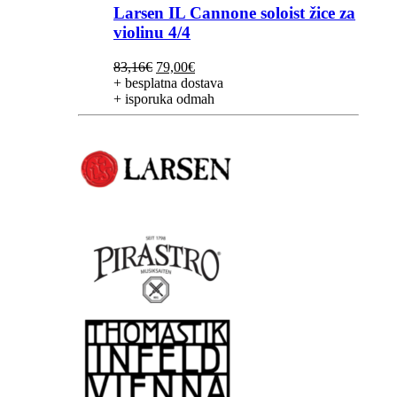
Larsen IL Cannone soloist žice za
violinu 4/4
Izvorna
Trenutna
83,16
€
79,00
€
cijena
cijena
+ besplatna dostava
bila
je:
+ isporuka odmah
je:
79,00€.
83,16€.