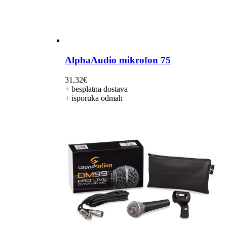
AlphaAudio mikrofon 75
31,32
€
+ besplatna dostava
+ isporuka odmah