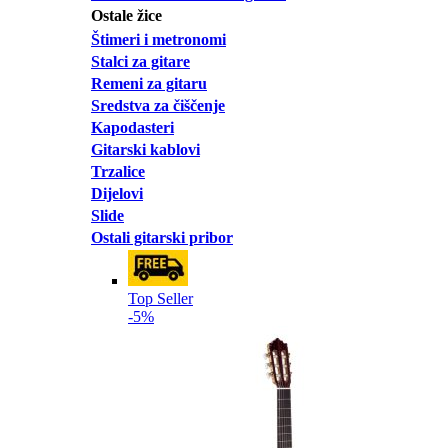
Ostale žice
Štimeri i metronomi
Stalci za gitare
Remeni za gitaru
Sredstva za čiščenje
Kapodasteri
Gitarski kablovi
Trzalice
Dijelovi
Slide
Ostali gitarski pribor
Top Seller
-5%