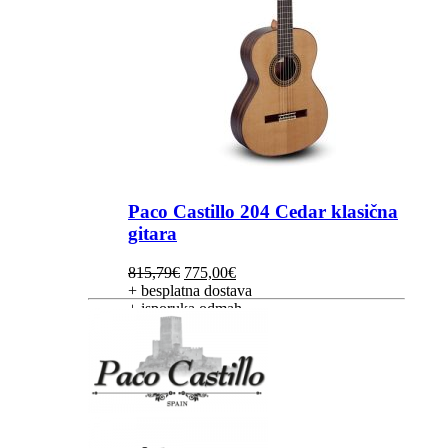
Paco Castillo 204 Cedar klasična
gitara
Izvorna
Trenutna
815,79
€
775,00
€
cijena
cijena
+ besplatna dostava
bila
je:
+ isporuka odmah
je:
775,00€.
815,79€.