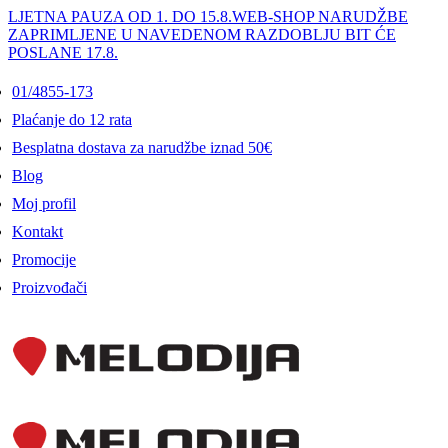
LJETNA PAUZA OD 1. DO 15.8.
WEB-SHOP NARUDŽBE
ZAPRIMLJENE U NAVEDENOM RAZDOBLJU BIT ĆE
POSLANE 17.8.
01/4855-173
Plaćanje do 12 rata
Besplatna dostava za narudžbe iznad 50€
Blog
Moj profil
Kontakt
Promocije
Proizvođači