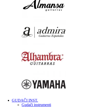
GUDAČI INST.
Gudači instrumenti