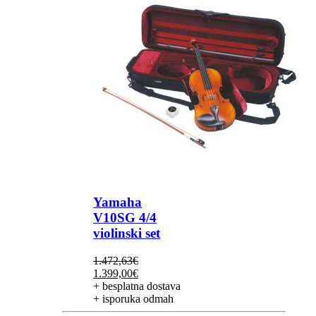
Yamaha
V10SG 4/4
violinski set
1.472,63
€
Izvorna
Trenutna
1.399,00
€
cijena
cijena
+ besplatna dostava
bila
je:
+ isporuka odmah
je:
1.399,00€.