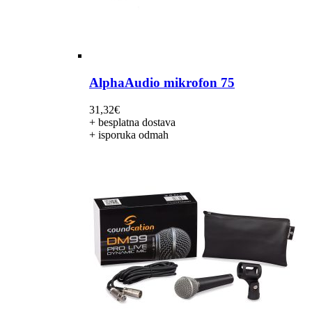
AlphaAudio mikrofon 75
31,32
€
+ besplatna dostava
+ isporuka odmah