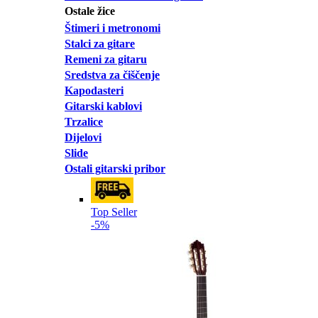
Ostale žice
Štimeri i metronomi
Stalci za gitare
Remeni za gitaru
Sredstva za čiščenje
Kapodasteri
Gitarski kablovi
Trzalice
Dijelovi
Slide
Ostali gitarski pribor
Top Seller
-5%