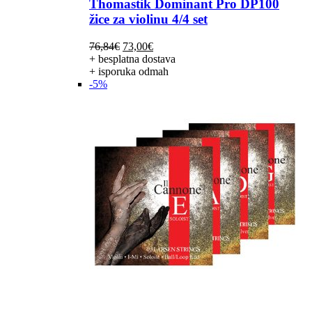
Thomastik Dominant Pro DP100
žice za violinu 4/4 set
Izvorna
Trenutna
76,84
€
73,00
€
cijena
cijena
+ besplatna dostava
bila
je:
+ isporuka odmah
je:
73,00€.
-5%
76,84€.