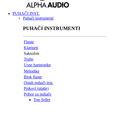
PUHAČI INST.
Puhači instrumenti
PUHAČI INSTRUMENTI
Flaute
Klarineti
Saksofon
Trube
Usne harmonike
Melodike
Blok flaute
Ostali puhači inst.
Piskovi (platle)
Pribor za puhače
Top Seller