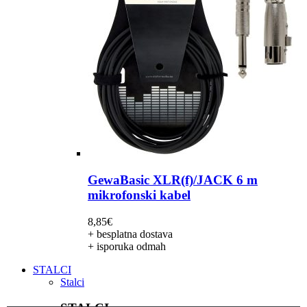
GewaBasic XLR(f)/JACK 6 m
mikrofonski kabel
8,85
€
+ besplatna dostava
+ isporuka odmah
STALCI
Stalci