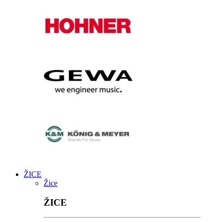
ŽICE
Žice
ŽICE