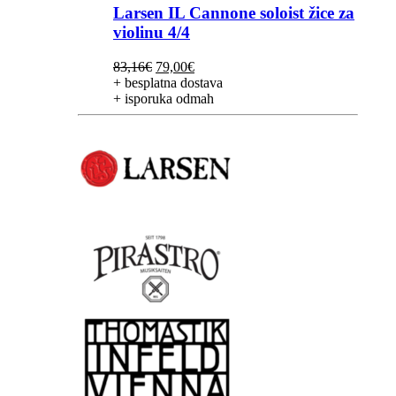
Larsen IL Cannone soloist žice za
violinu 4/4
Izvorna
Trenutna
83,16
€
79,00
€
cijena
cijena
+ besplatna dostava
bila
je:
+ isporuka odmah
je:
79,00€.
83,16€.