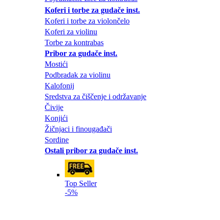
Koferi i torbe za gudače inst.
Koferi i torbe za violončelo
Koferi za violinu
Torbe za kontrabas
Pribor za gudače inst.
Mostići
Podbradak za violinu
Kalofonij
Sredstva za čiščenje i održavanje
Čivije
Konjići
Žičnjaci i finougađači
Sordine
Ostali pribor za gudače inst.
Top Seller
-5%