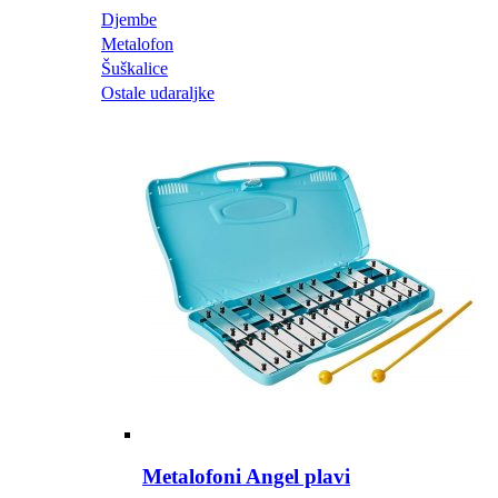
Djembe
Metalofon
Šuškalice
Ostale udaraljke
Metalofoni Angel plavi