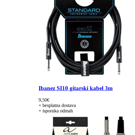
Ibanez SI10 gitarski kabel 3m
9,50
€
+ besplatna dostava
+ isporuka odmah