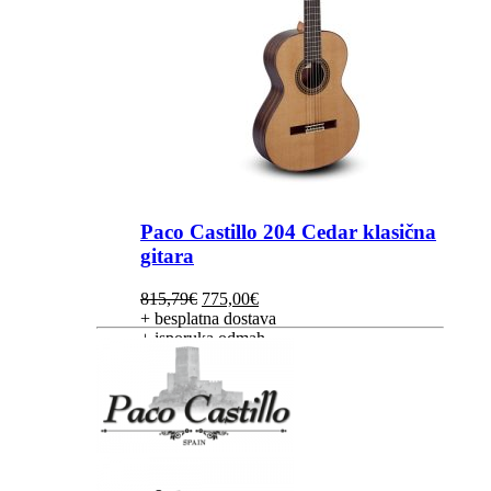
Paco Castillo 204 Cedar klasična
gitara
Izvorna
Trenutna
815,79
€
775,00
€
cijena
cijena
+ besplatna dostava
bila
je:
+ isporuka odmah
je:
775,00€.
815,79€.