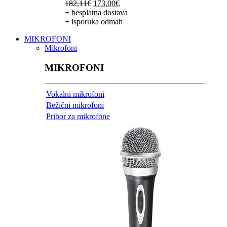
Izvorna
Trenutna
182,11
€
173,00
€
cijena
cijena
+ besplatna dostava
bila
je:
+ isporuka odmah
je:
173,00€.
MIKROFONI
182,11€.
Mikrofoni
MIKROFONI
Vokalni mikrofoni
Bežični mikrofoni
Pribor za mikrofone