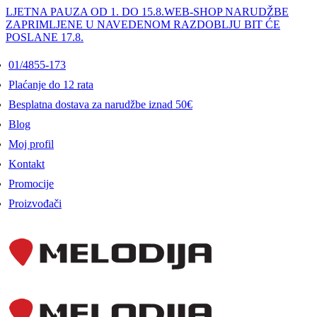
LJETNA PAUZA OD 1. DO 15.8.
WEB-SHOP NARUDŽBE
ZAPRIMLJENE U NAVEDENOM RAZDOBLJU BIT ĆE
POSLANE 17.8.
01/4855-173
Plaćanje do 12 rata
Besplatna dostava za narudžbe iznad 50€
Blog
Moj profil
Kontakt
Promocije
Proizvođači