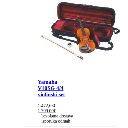
Yamaha
V10SG 4/4
violinski set
1.472,63
€
Izvorna
Trenutna
1.399,00
€
cijena
cijena
+ besplatna dostava
bila
je:
+ isporuka odmah
je:
1.399,00€.