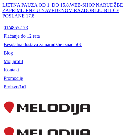
LJETNA PAUZA OD 1. DO 15.8.
WEB-SHOP NARUDŽBE
ZAPRIMLJENE U NAVEDENOM RAZDOBLJU BIT ĆE
POSLANE 17.8.
01/4855-173
Plaćanje do 12 rata
Besplatna dostava za narudžbe iznad 50€
Blog
Moj profil
Kontakt
Promocije
Proizvođači