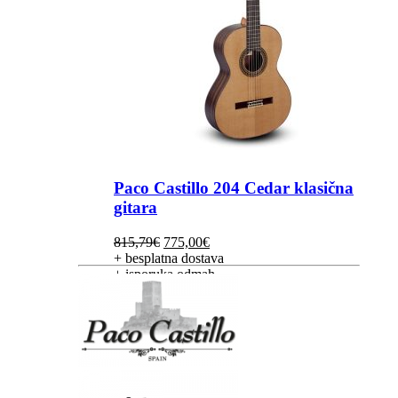
Paco Castillo 204 Cedar klasična
gitara
Izvorna
Trenutna
815,79
€
775,00
€
cijena
cijena
+ besplatna dostava
bila
je:
+ isporuka odmah
je:
775,00€.
815,79€.