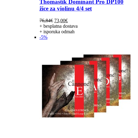
Thomastik Dominant Pro DP100
žice za violinu 4/4 set
Izvorna
Trenutna
76,84
€
73,00
€
cijena
cijena
+ besplatna dostava
bila
je:
+ isporuka odmah
je:
73,00€.
-5%
76,84€.