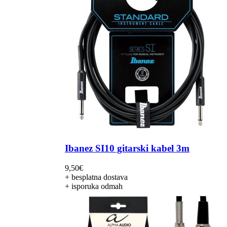
Ibanez SI10 gitarski kabel 3m
9,50
€
+ besplatna dostava
+ isporuka odmah