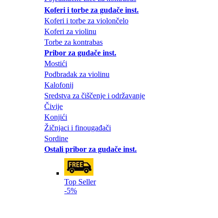
Koferi i torbe za gudače inst.
Koferi i torbe za violončelo
Koferi za violinu
Torbe za kontrabas
Pribor za gudače inst.
Mostići
Podbradak za violinu
Kalofonij
Sredstva za čiščenje i održavanje
Čivije
Konjići
Žičnjaci i finougađači
Sordine
Ostali pribor za gudače inst.
Top Seller
-5%