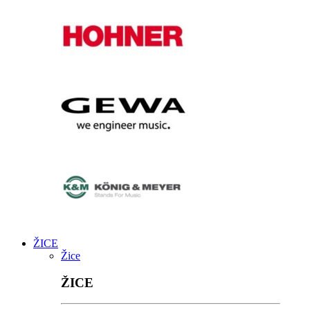
ŽICE
Žice
ŽICE