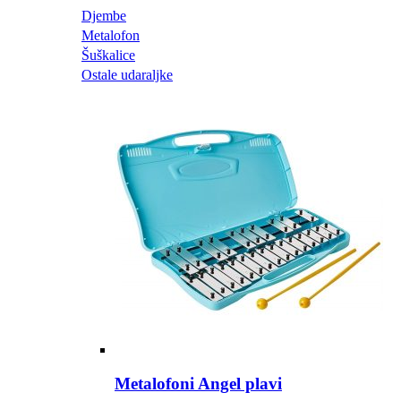
Djembe
Metalofon
Šuškalice
Ostale udaraljke
Metalofoni Angel plavi