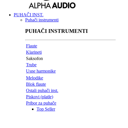
PUHAČI INST.
Puhači instrumenti
PUHAČI INSTRUMENTI
Flaute
Klarineti
Saksofon
Trube
Usne harmonike
Melodike
Blok flaute
Ostali puhači inst.
Piskovi (platle)
Pribor za puhače
Top Seller