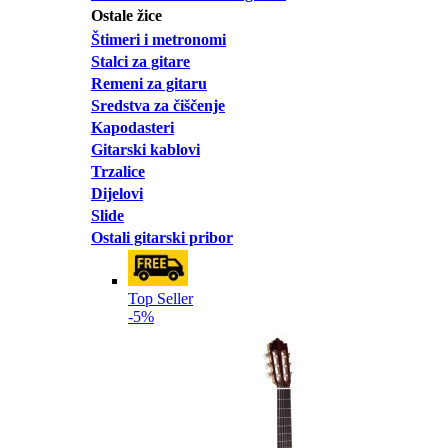
Ostale žice
Štimeri i metronomi
Stalci za gitare
Remeni za gitaru
Sredstva za čiščenje
Kapodasteri
Gitarski kablovi
Trzalice
Dijelovi
Slide
Ostali gitarski pribor
Top Seller
-5%