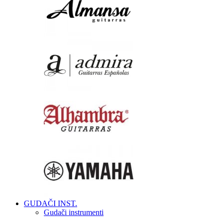
GUDAČI INST.
Gudači instrumenti