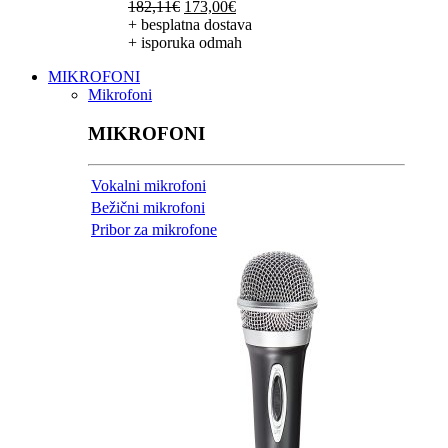
Izvorna
Trenutna
182,11
€
173,00
€
cijena
cijena
+ besplatna dostava
bila
je:
+ isporuka odmah
je:
173,00€.
MIKROFONI
182,11€.
Mikrofoni
MIKROFONI
Vokalni mikrofoni
Bežični mikrofoni
Pribor za mikrofone