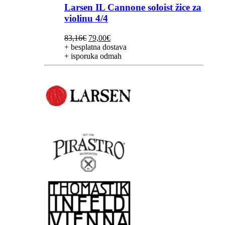
Larsen IL Cannone soloist žice za
violinu 4/4
Izvorna
Trenutna
83,16
€
79,00
€
cijena
cijena
+ besplatna dostava
bila
je:
+ isporuka odmah
je:
79,00€.
83,16€.