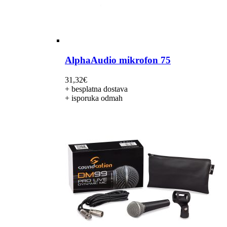
AlphaAudio mikrofon 75
31,32
€
+ besplatna dostava
+ isporuka odmah