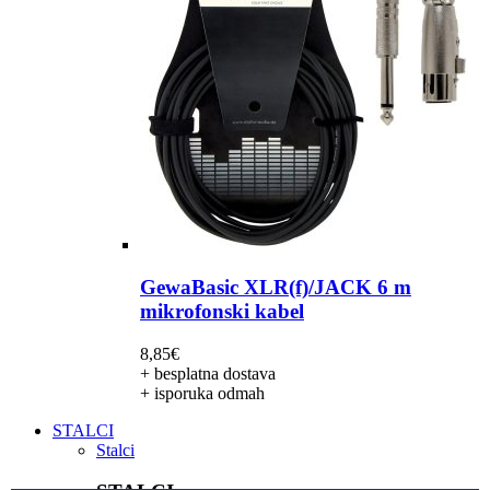
GewaBasic XLR(f)/JACK 6 m
mikrofonski kabel
8,85
€
+ besplatna dostava
+ isporuka odmah
STALCI
Stalci