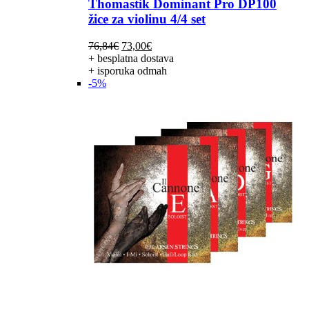
Thomastik Dominant Pro DP100
žice za violinu 4/4 set
Izvorna
Trenutna
76,84
€
73,00
€
cijena
cijena
+ besplatna dostava
bila
je:
+ isporuka odmah
je:
73,00€.
-5%
76,84€.