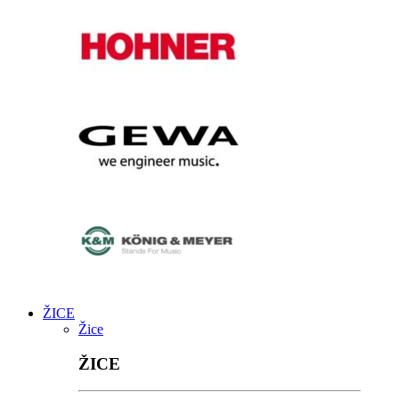
ŽICE
Žice
ŽICE