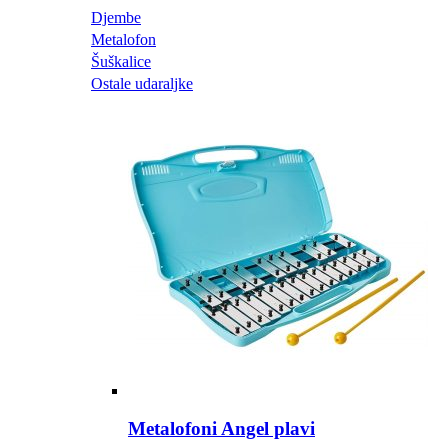
Djembe
Metalofon
Šuškalice
Ostale udaraljke
Metalofoni Angel plavi