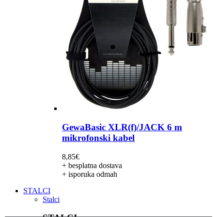
GewaBasic XLR(f)/JACK 6 m
mikrofonski kabel
8,85
€
+ besplatna dostava
+ isporuka odmah
STALCI
Stalci