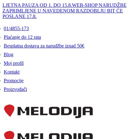
LJETNA PAUZA OD 1. DO 15.8.
WEB-SHOP NARUDŽBE
ZAPRIMLJENE U NAVEDENOM RAZDOBLJU BIT ĆE
POSLANE 17.8.
01/4855-173
Plaćanje do 12 rata
Besplatna dostava za narudžbe iznad 50€
Blog
Moj profil
Kontakt
Promocije
Proizvođači