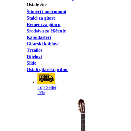
Ostale žice
Štimeri i metronomi
Stalci za gitare
Remeni za gitaru
Sredstva za čiščenje
Kapodasteri
Gitarski kablovi
Trzalice
Dijelovi
Slide
Ostali gitarski pribor
Top Seller
-5%