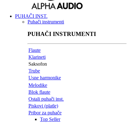
PUHAČI INST.
Puhači instrumenti
PUHAČI INSTRUMENTI
Flaute
Klarineti
Saksofon
Trube
Usne harmonike
Melodike
Blok flaute
Ostali puhači inst.
Piskovi (platle)
Pribor za puhače
Top Seller