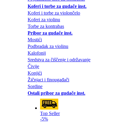
Koferi i torbe za gudače inst.
Koferi i torbe za violončelo
Koferi za violinu
Torbe za kontrabas
Pribor za gudače inst.
Mostići
Podbradak za violinu
Kalofonij
Sredstva za čiščenje i održavanje
Čivije
Konjići
Žičnjaci i finougađači
Sordine
Ostali pribor za gudače inst.
Top Seller
-5%