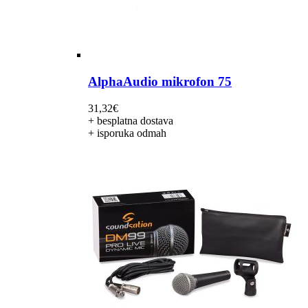
AlphaAudio mikrofon 75
31,32
€
+ besplatna dostava
+ isporuka odmah