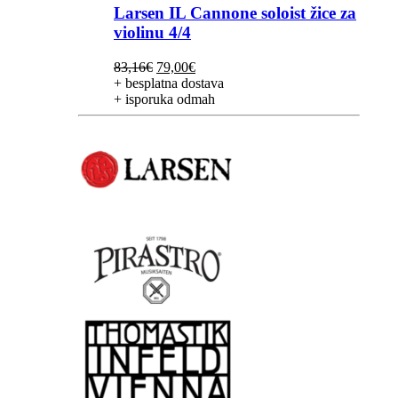
Larsen IL Cannone soloist žice za
violinu 4/4
Izvorna
Trenutna
83,16
€
79,00
€
cijena
cijena
+ besplatna dostava
bila
je:
+ isporuka odmah
je:
79,00€.
83,16€.