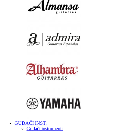
GUDAČI INST.
Gudači instrumenti