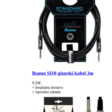
Ibanez SI10 gitarski kabel 3m
9,50
€
+ besplatna dostava
+ isporuka odmah