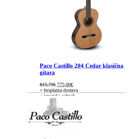
Paco Castillo 204 Cedar klasična
gitara
Izvorna
Trenutna
815,79
€
775,00
€
cijena
cijena
+ besplatna dostava
bila
je:
+ isporuka odmah
je:
775,00€.
815,79€.