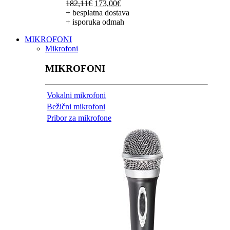
Izvorna
Trenutna
182,11
€
173,00
€
cijena
cijena
+ besplatna dostava
bila
je:
+ isporuka odmah
je:
173,00€.
MIKROFONI
182,11€.
Mikrofoni
MIKROFONI
Vokalni mikrofoni
Bežični mikrofoni
Pribor za mikrofone