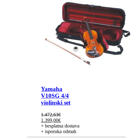
Yamaha
V10SG 4/4
violinski set
1.472,63
€
Izvorna
Trenutna
1.399,00
€
cijena
cijena
+ besplatna dostava
bila
je:
+ isporuka odmah
je:
1.399,00€.