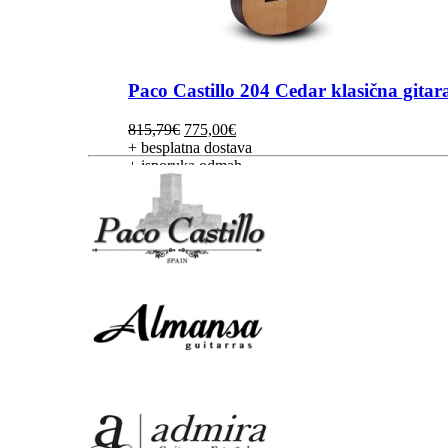
Paco Castillo 204 Cedar klasična gitar
Izvorna
Trenutna
815,79
€
775,00
€
cijena
cijena
+ besplatna dostava
bila
je:
+ isporuka odmah
je:
775,00€.
815,79€.