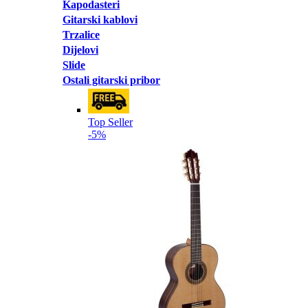
Kapodasteri
Gitarski kablovi
Trzalice
Dijelovi
Slide
Ostali gitarski pribor
Top Seller
-5%