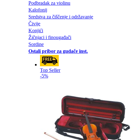
Podbradak za violinu
Kalofonij
Sredstva za čiščenje i održavanje
Čivije
Konjići
Žičnjaci i finougađači
Sordine
Ostali pribor za gudače inst.
Top Seller
-5%