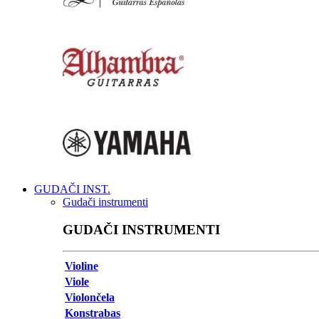
GUDAČI INST.
Gudači instrumenti
GUDAČI INSTRUMENTI
Violine
Viole
Violončela
Konstrabas