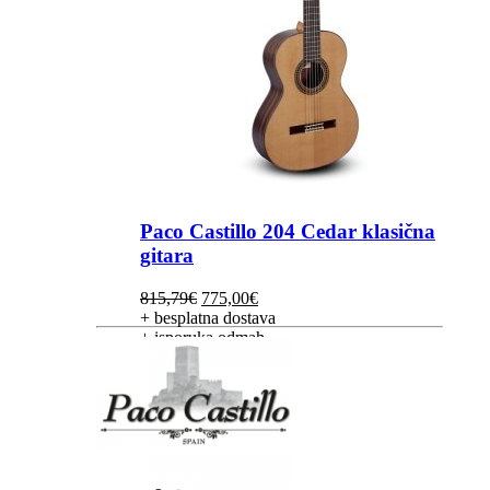
Paco Castillo 204 Cedar klasična
gitara
Izvorna
Trenutna
815,79
€
775,00
€
cijena
cijena
+ besplatna dostava
bila
je:
+ isporuka odmah
je:
775,00€.
815,79€.