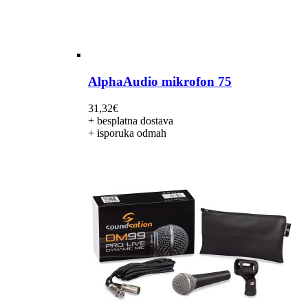
AlphaAudio mikrofon 75
31,32
€
+ besplatna dostava
+ isporuka odmah