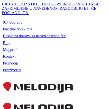
LJETNA PAUZA OD 1. DO 15.8.
WEB-SHOP NARUDŽBE
ZAPRIMLJENE U NAVEDENOM RAZDOBLJU BIT ĆE
POSLANE 17.8.
01/4855-173
Plaćanje do 12 rata
Besplatna dostava za narudžbe iznad 50€
Blog
Moj profil
Kontakt
Promocije
Proizvođači