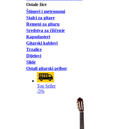
Ostale žice
Štimeri i metronomi
Stalci za gitare
Remeni za gitaru
Sredstva za čiščenje
Kapodasteri
Gitarski kablovi
Trzalice
Dijelovi
Slide
Ostali gitarski pribor
Top Seller
-5%