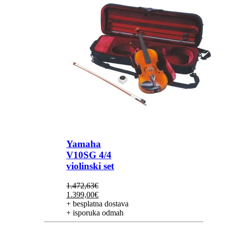
Yamaha
V10SG 4/4
violinski set
1.472,63
€
Izvorna
Trenutna
1.399,00
€
cijena
cijena
+ besplatna dostava
bila
je:
+ isporuka odmah
je:
1.399,00€.