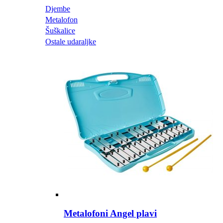
Djembe
Metalofon
Šuškalice
Ostale udaraljke
Metalofoni Angel plavi