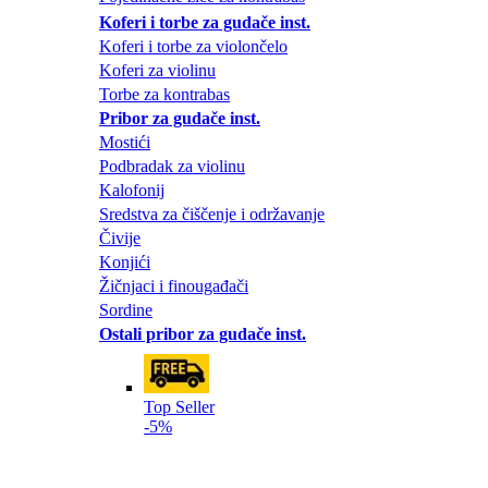
Koferi i torbe za gudače inst.
Koferi i torbe za violončelo
Koferi za violinu
Torbe za kontrabas
Pribor za gudače inst.
Mostići
Podbradak za violinu
Kalofonij
Sredstva za čiščenje i održavanje
Čivije
Konjići
Žičnjaci i finougađači
Sordine
Ostali pribor za gudače inst.
Top Seller
-5%