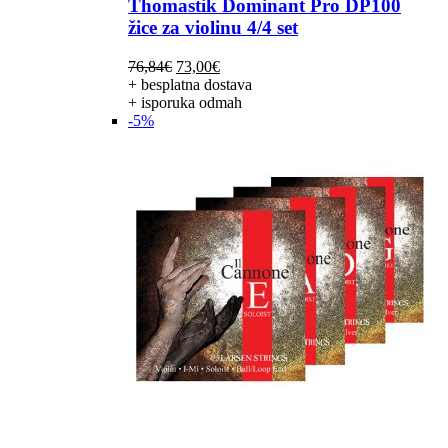
Thomastik Dominant Pro DP100
žice za violinu 4/4 set
Izvorna
Trenutna
76,84
€
73,00
€
cijena
cijena
+ besplatna dostava
bila
je:
+ isporuka odmah
je:
73,00€.
-5%
76,84€.