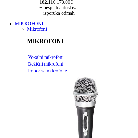
Izvorna
Trenutna
182,11
€
173,00
€
cijena
cijena
+ besplatna dostava
bila
je:
+ isporuka odmah
je:
173,00€.
MIKROFONI
182,11€.
Mikrofoni
MIKROFONI
Vokalni mikrofoni
Bežični mikrofoni
Pribor za mikrofone