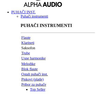
PUHAČI INST.
Puhači instrumenti
PUHAČI INSTRUMENTI
Flaute
Klarineti
Saksofon
Trube
Usne harmonike
Melodike
Blok flaute
Ostali puhači inst.
Piskovi (platle)
Pribor za puhače
Top Seller