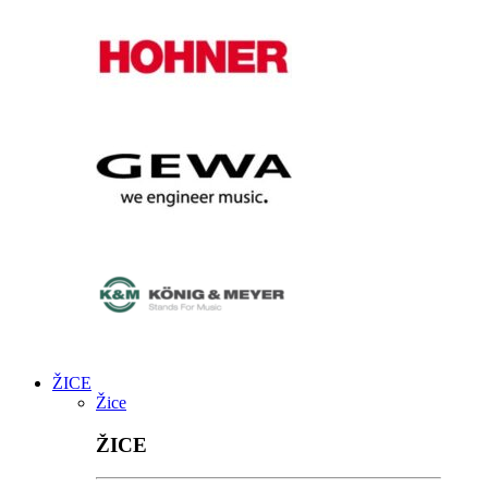
ŽICE
Žice
ŽICE