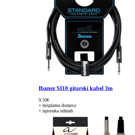
Ibanez SI10 gitarski kabel 3m
9,50
€
+ besplatna dostava
+ isporuka odmah