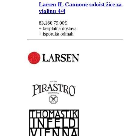
Larsen IL Cannone soloist žice za
violinu 4/4
Izvorna
Trenutna
83,16
€
79,00
€
cijena
cijena
+ besplatna dostava
bila
je:
+ isporuka odmah
je:
79,00€.
83,16€.