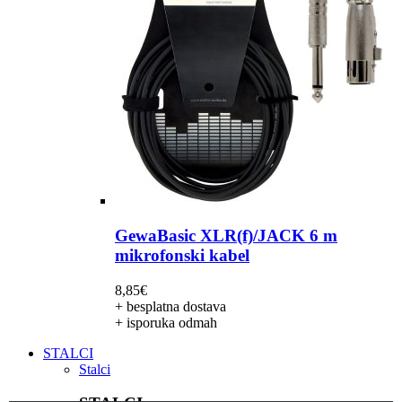
GewaBasic XLR(f)/JACK 6 m
mikrofonski kabel
8,85
€
+ besplatna dostava
+ isporuka odmah
STALCI
Stalci