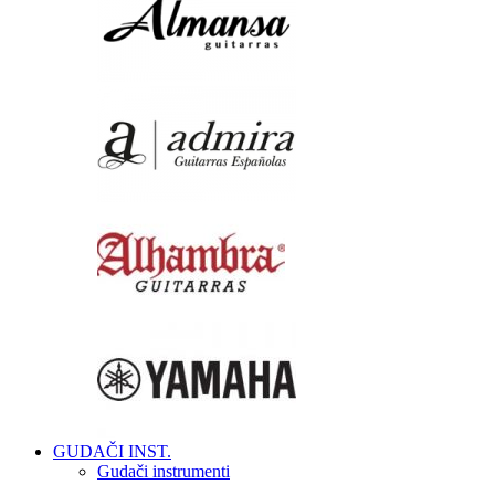
GUDAČI INST.
Gudači instrumenti