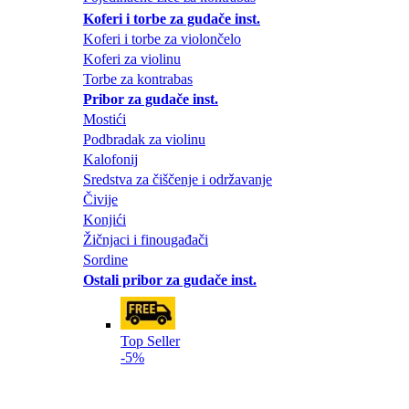
Koferi i torbe za gudače inst.
Koferi i torbe za violončelo
Koferi za violinu
Torbe za kontrabas
Pribor za gudače inst.
Mostići
Podbradak za violinu
Kalofonij
Sredstva za čiščenje i održavanje
Čivije
Konjići
Žičnjaci i finougađači
Sordine
Ostali pribor za gudače inst.
Top Seller
-5%