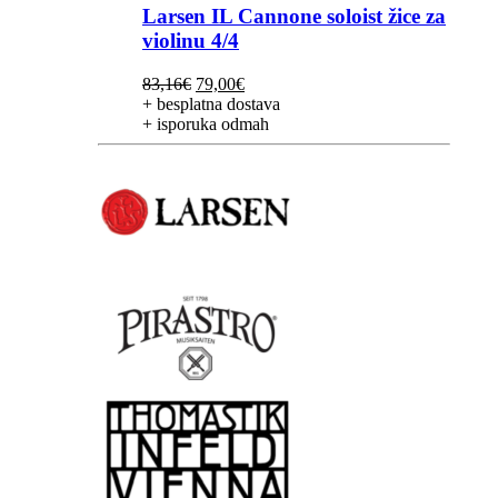
Larsen IL Cannone soloist žice za
violinu 4/4
Izvorna
Trenutna
83,16
€
79,00
€
cijena
cijena
+ besplatna dostava
bila
je:
+ isporuka odmah
je:
79,00€.
83,16€.