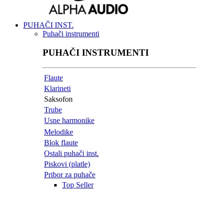
PUHAČI INST.
Puhači instrumenti
PUHAČI INSTRUMENTI
Flaute
Klarineti
Saksofon
Trube
Usne harmonike
Melodike
Blok flaute
Ostali puhači inst.
Piskovi (platle)
Pribor za puhače
Top Seller