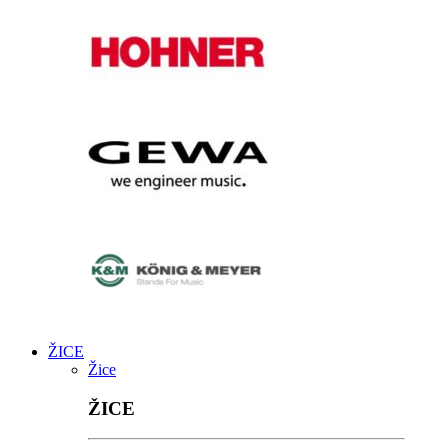
ŽICE
Žice
ŽICE