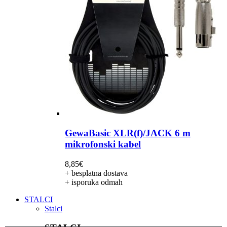
GewaBasic XLR(f)/JACK 6 m
mikrofonski kabel
8,85
€
+ besplatna dostava
+ isporuka odmah
STALCI
Stalci