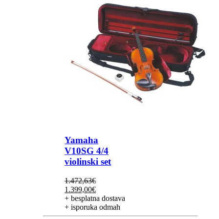
Yamaha
V10SG 4/4
violinski set
1.472,63
€
Izvorna
Trenutna
1.399,00
€
cijena
cijena
+ besplatna dostava
bila
je:
+ isporuka odmah
je:
1.399,00€.