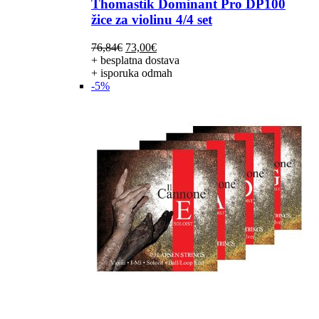
Thomastik Dominant Pro DP100
žice za violinu 4/4 set
Izvorna
Trenutna
76,84
€
73,00
€
cijena
cijena
+ besplatna dostava
bila
je:
+ isporuka odmah
je:
73,00€.
-5%
76,84€.