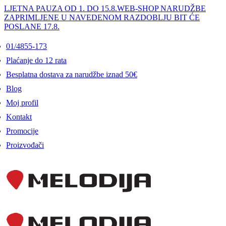
LJETNA PAUZA OD 1. DO 15.8.
WEB-SHOP NARUDŽBE
ZAPRIMLJENE U NAVEDENOM RAZDOBLJU BIT ĆE
POSLANE 17.8.
01/4855-173
Plaćanje do 12 rata
Besplatna dostava za narudžbe iznad 50€
Blog
Moj profil
Kontakt
Promocije
Proizvođači