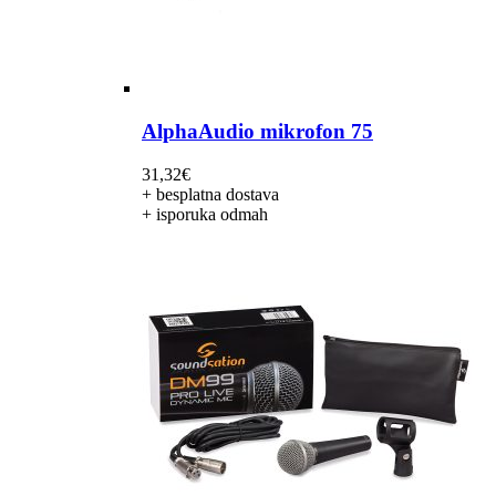
AlphaAudio mikrofon 75
31,32
€
+ besplatna dostava
+ isporuka odmah