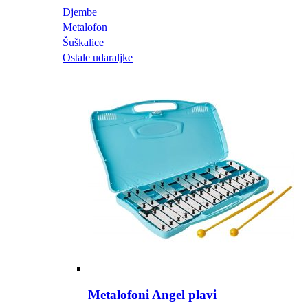
Djembe
Metalofon
Šuškalice
Ostale udaraljke
Metalofoni Angel plavi