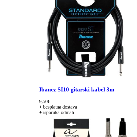
Ibanez SI10 gitarski kabel 3m
9,50
€
+ besplatna dostava
+ isporuka odmah