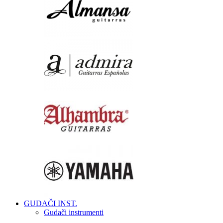
GUDAČI INST.
Gudači instrumenti