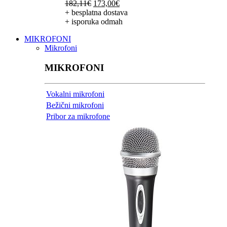
Izvorna
Trenutna
182,11
€
173,00
€
cijena
cijena
+ besplatna dostava
bila
je:
+ isporuka odmah
je:
173,00€.
MIKROFONI
182,11€.
Mikrofoni
MIKROFONI
Vokalni mikrofoni
Bežični mikrofoni
Pribor za mikrofone