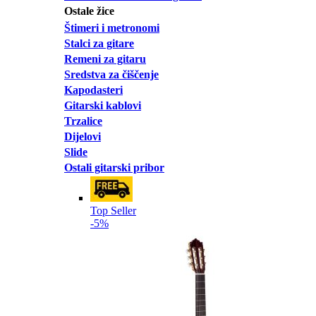
Ostale žice
Štimeri i metronomi
Stalci za gitare
Remeni za gitaru
Sredstva za čiščenje
Kapodasteri
Gitarski kablovi
Trzalice
Dijelovi
Slide
Ostali gitarski pribor
Top Seller
-5%