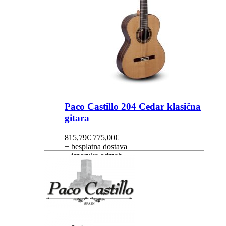
Paco Castillo 204 Cedar klasična
gitara
Izvorna
Trenutna
815,79
€
775,00
€
cijena
cijena
+ besplatna dostava
bila
je:
+ isporuka odmah
je:
775,00€.
815,79€.