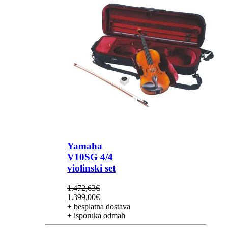
Yamaha
V10SG 4/4
violinski set
1.472,63
€
Izvorna
Trenutna
1.399,00
€
cijena
cijena
+ besplatna dostava
bila
je:
+ isporuka odmah
je:
1.399,00€.