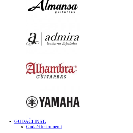
GUDAČI INST.
Gudači instrumenti