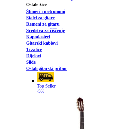
Ostale žice
Štimeri i metronomi
Stalci za gitare
Remeni za gitaru
Sredstva za čiščenje
Kapodasteri
Gitarski kablovi
Trzalice
Dijelovi
Slide
Ostali gitarski pribor
Top Seller
-5%