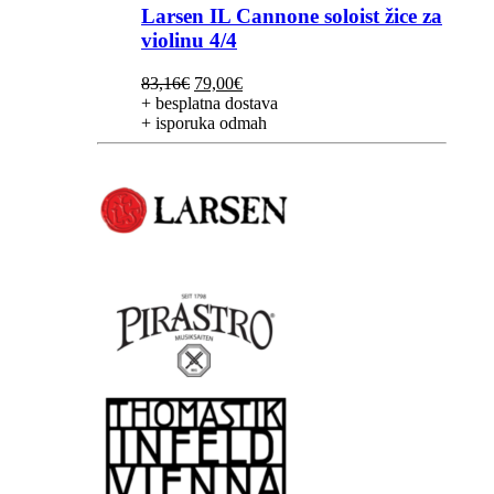
Larsen IL Cannone soloist žice za
violinu 4/4
Izvorna
Trenutna
83,16
€
79,00
€
cijena
cijena
+ besplatna dostava
bila
je:
+ isporuka odmah
je:
79,00€.
83,16€.