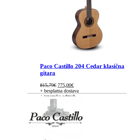
Paco Castillo 204 Cedar klasična
gitara
Izvorna
Trenutna
815,79
€
775,00
€
cijena
cijena
+ besplatna dostava
bila
je:
+ isporuka odmah
je:
775,00€.
815,79€.