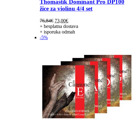
Thomastik Dominant Pro DP100
žice za violinu 4/4 set
Izvorna
Trenutna
76,84
€
73,00
€
cijena
cijena
+ besplatna dostava
bila
je:
+ isporuka odmah
je:
73,00€.
-5%
76,84€.