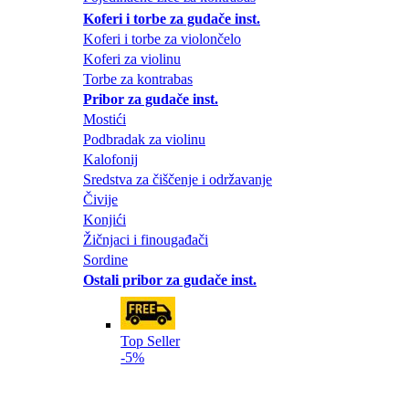
Koferi i torbe za gudače inst.
Koferi i torbe za violončelo
Koferi za violinu
Torbe za kontrabas
Pribor za gudače inst.
Mostići
Podbradak za violinu
Kalofonij
Sredstva za čiščenje i održavanje
Čivije
Konjići
Žičnjaci i finougađači
Sordine
Ostali pribor za gudače inst.
Top Seller
-5%