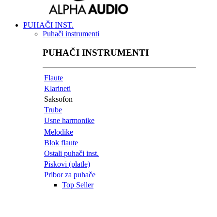
PUHAČI INST.
Puhači instrumenti
PUHAČI INSTRUMENTI
Flaute
Klarineti
Saksofon
Trube
Usne harmonike
Melodike
Blok flaute
Ostali puhači inst.
Piskovi (platle)
Pribor za puhače
Top Seller