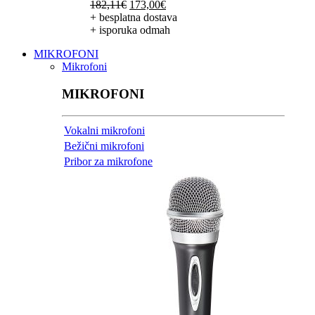
Izvorna
Trenutna
182,11
€
173,00
€
cijena
cijena
+ besplatna dostava
bila
je:
+ isporuka odmah
je:
173,00€.
MIKROFONI
182,11€.
Mikrofoni
MIKROFONI
Vokalni mikrofoni
Bežični mikrofoni
Pribor za mikrofone