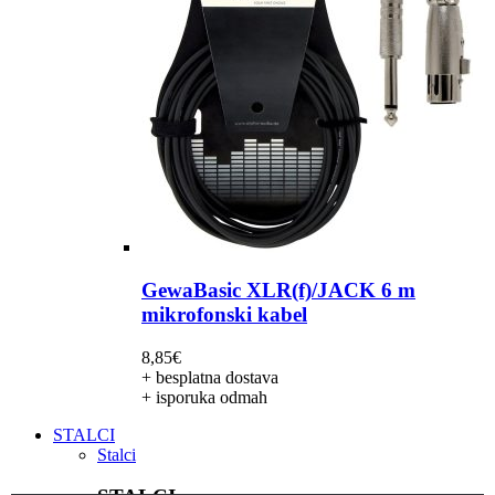
GewaBasic XLR(f)/JACK 6 m
mikrofonski kabel
8,85
€
+ besplatna dostava
+ isporuka odmah
STALCI
Stalci