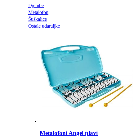
Djembe
Metalofon
Šuškalice
Ostale udaraljke
Metalofoni Angel plavi