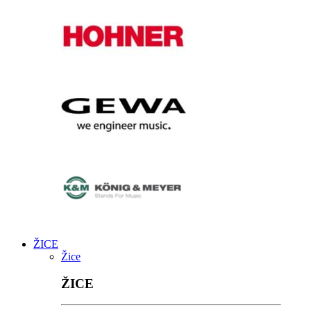
ŽICE
Žice
ŽICE