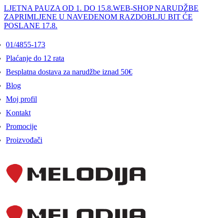
LJETNA PAUZA OD 1. DO 15.8.
WEB-SHOP NARUDŽBE
ZAPRIMLJENE U NAVEDENOM RAZDOBLJU BIT ĆE
POSLANE 17.8.
01/4855-173
Plaćanje do 12 rata
Besplatna dostava za narudžbe iznad 50€
Blog
Moj profil
Kontakt
Promocije
Proizvođači