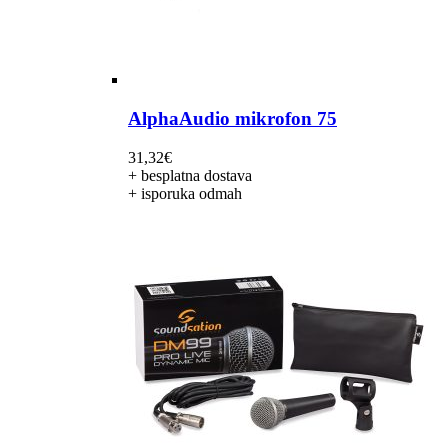
AlphaAudio mikrofon 75
31,32
€
+ besplatna dostava
+ isporuka odmah