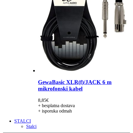
GewaBasic XLR(f)/JACK 6 m
mikrofonski kabel
8,85
€
+ besplatna dostava
+ isporuka odmah
STALCI
Stalci