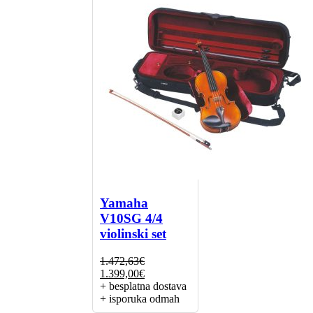
Yamaha
V10SG 4/4
violinski set
1.472,63
€
Izvorna
Trenutna
1.399,00
€
cijena
cijena
+ besplatna dostava
bila
je:
+ isporuka odmah
je:
1.399,00€.