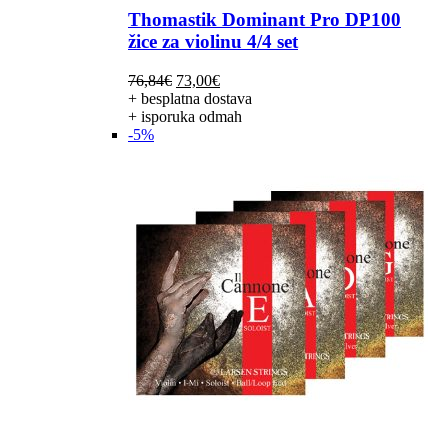
Thomastik Dominant Pro DP100
žice za violinu 4/4 set
Izvorna
Trenutna
76,84
€
73,00
€
cijena
cijena
+ besplatna dostava
bila
je:
+ isporuka odmah
je:
73,00€.
-5%
76,84€.