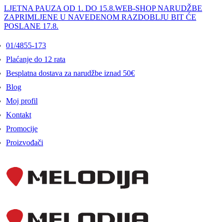
LJETNA PAUZA OD 1. DO 15.8.
WEB-SHOP NARUDŽBE
ZAPRIMLJENE U NAVEDENOM RAZDOBLJU BIT ĆE
POSLANE 17.8.
01/4855-173
Plaćanje do 12 rata
Besplatna dostava za narudžbe iznad 50€
Blog
Moj profil
Kontakt
Promocije
Proizvođači