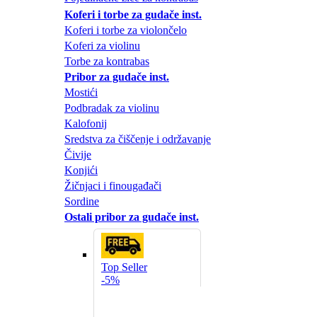
Koferi i torbe za gudače inst.
Koferi i torbe za violončelo
Koferi za violinu
Torbe za kontrabas
Pribor za gudače inst.
Mostići
Podbradak za violinu
Kalofonij
Sredstva za čiščenje i održavanje
Čivije
Konjići
Žičnjaci i finougađači
Sordine
Ostali pribor za gudače inst.
Top Seller
-5%