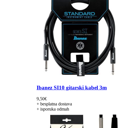
Ibanez SI10 gitarski kabel 3m
9,50
€
+ besplatna dostava
+ isporuka odmah