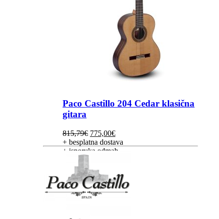
Paco Castillo 204 Cedar klasična
gitara
Izvorna
Trenutna
815,79
€
775,00
€
cijena
cijena
+ besplatna dostava
bila
je:
+ isporuka odmah
je:
775,00€.
815,79€.