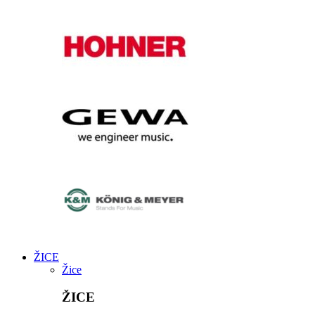
ŽICE
Žice
ŽICE