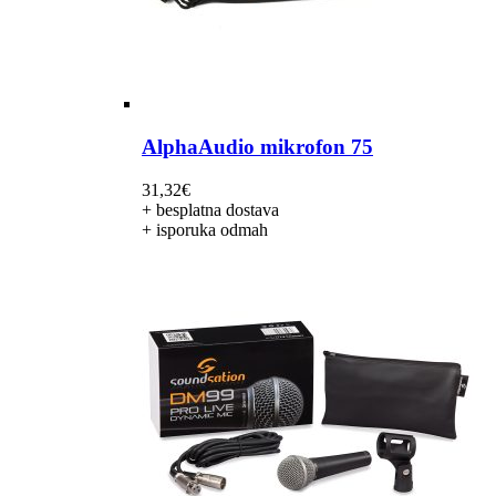
AlphaAudio mikrofon 75
31,32
€
+ besplatna dostava
+ isporuka odmah