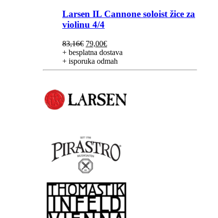
Larsen IL Cannone soloist žice za
violinu 4/4
Izvorna
Trenutna
83,16
€
79,00
€
cijena
cijena
+ besplatna dostava
bila
je:
+ isporuka odmah
je:
79,00€.
83,16€.