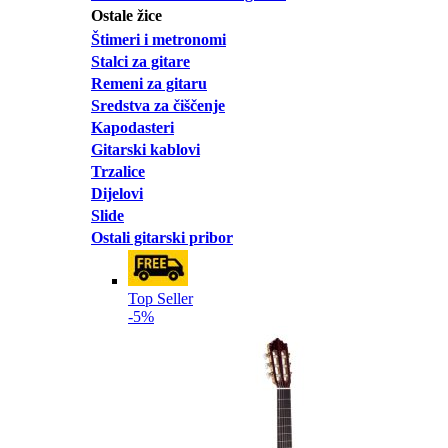
Ostale žice
Štimeri i metronomi
Stalci za gitare
Remeni za gitaru
Sredstva za čiščenje
Kapodasteri
Gitarski kablovi
Trzalice
Dijelovi
Slide
Ostali gitarski pribor
Top Seller
-5%