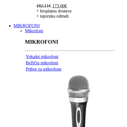
Izvorna
Trenutna
182,11
€
173,00
€
cijena
cijena
+ besplatna dostava
bila
je:
+ isporuka odmah
je:
173,00€.
MIKROFONI
182,11€.
Mikrofoni
MIKROFONI
Vokalni mikrofoni
Bežični mikrofoni
Pribor za mikrofone