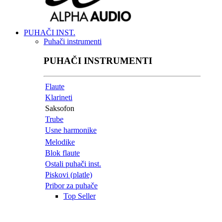
PUHAČI INST.
Puhači instrumenti
PUHAČI INSTRUMENTI
Flaute
Klarineti
Saksofon
Trube
Usne harmonike
Melodike
Blok flaute
Ostali puhači inst.
Piskovi (platle)
Pribor za puhače
Top Seller