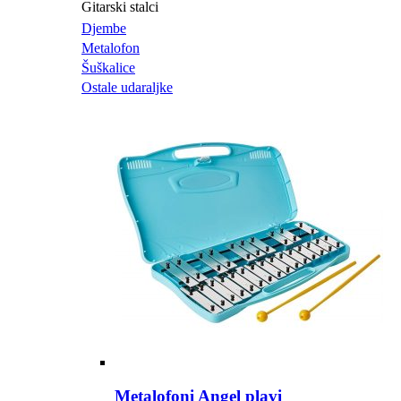
Gitarski stalci
Djembe
Metalofon
Šuškalice
Ostale udaraljke
Metalofoni Angel plavi