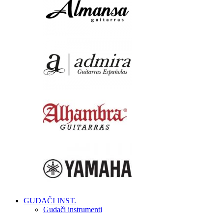
GUDAČI INST.
Gudači instrumenti