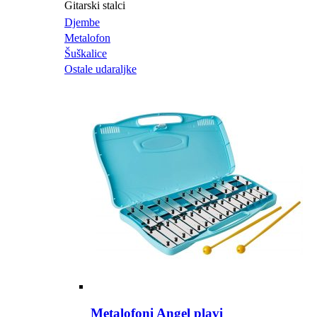
Gitarski stalci
Djembe
Metalofon
Šuškalice
Ostale udaraljke
Metalofoni Angel plavi