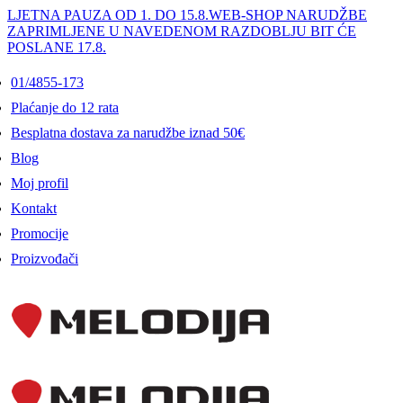
LJETNA PAUZA OD 1. DO 15.8.
WEB-SHOP NARUDŽBE
ZAPRIMLJENE U NAVEDENOM RAZDOBLJU BIT ĆE
POSLANE 17.8.
01/4855-173
Plaćanje do 12 rata
Besplatna dostava za narudžbe iznad 50€
Blog
Moj profil
Kontakt
Promocije
Proizvođači