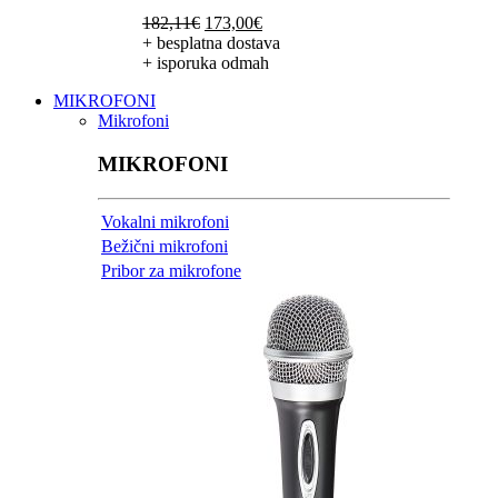
Izvorna
Trenutna
182,11
€
173,00
€
cijena
cijena
+ besplatna dostava
bila
je:
+ isporuka odmah
je:
173,00€.
MIKROFONI
182,11€.
Mikrofoni
MIKROFONI
Vokalni mikrofoni
Bežični mikrofoni
Pribor za mikrofone