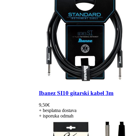
Ibanez SI10 gitarski kabel 3m
9,50
€
+ besplatna dostava
+ isporuka odmah