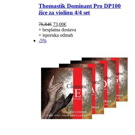
Thomastik Dominant Pro DP100
žice za violinu 4/4 set
Izvorna
Trenutna
76,84
€
73,00
€
cijena
cijena
+ besplatna dostava
bila
je:
+ isporuka odmah
je:
73,00€.
-5%
76,84€.