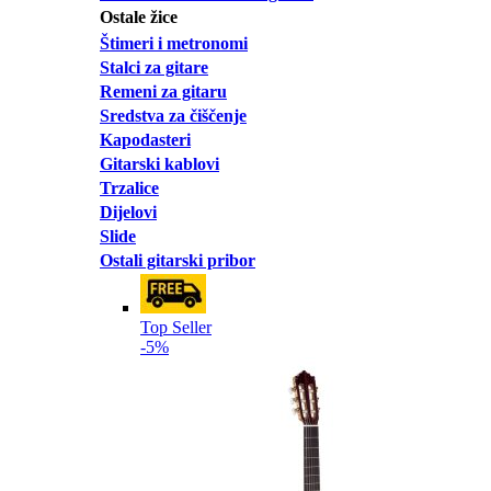
Ostale žice
Štimeri i metronomi
Stalci za gitare
Remeni za gitaru
Sredstva za čiščenje
Kapodasteri
Gitarski kablovi
Trzalice
Dijelovi
Slide
Ostali gitarski pribor
Top Seller
-5%