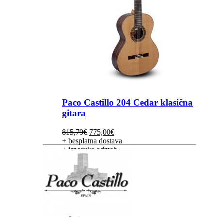
Paco Castillo 204 Cedar klasična
gitara
Izvorna
Trenutna
815,79
€
775,00
€
cijena
cijena
+ besplatna dostava
bila
je:
+ isporuka odmah
je:
775,00€.
815,79€.