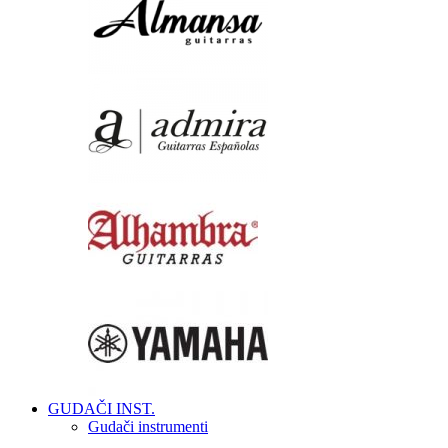
GUDAČI INST.
Gudači instrumenti