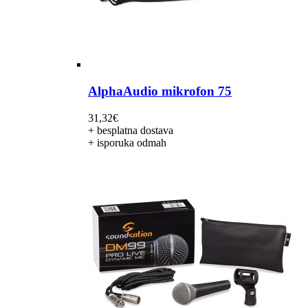
AlphaAudio mikrofon 75
31,32
€
+ besplatna dostava
+ isporuka odmah