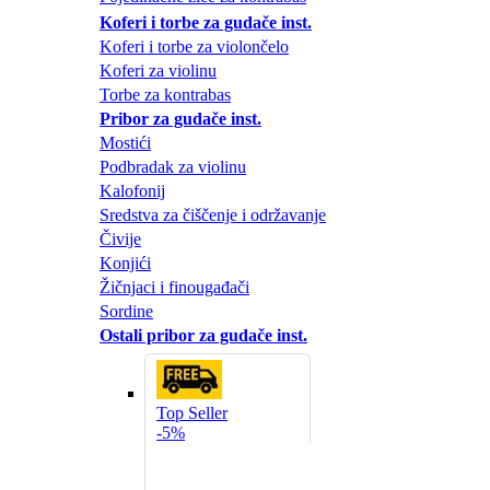
Koferi i torbe za gudače inst.
Koferi i torbe za violončelo
Koferi za violinu
Torbe za kontrabas
Pribor za gudače inst.
Mostići
Podbradak za violinu
Kalofonij
Sredstva za čiščenje i održavanje
Čivije
Konjići
Žičnjaci i finougađači
Sordine
Ostali pribor za gudače inst.
Top Seller
-5%