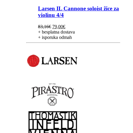
Larsen IL Cannone soloist žice za
violinu 4/4
Izvorna
Trenutna
83,16
€
79,00
€
cijena
cijena
+ besplatna dostava
bila
je:
+ isporuka odmah
je:
79,00€.
83,16€.