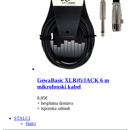
GewaBasic XLR(f)/JACK 6 m
mikrofonski kabel
8,85
€
+ besplatna dostava
+ isporuka odmah
STALCI
Stalci