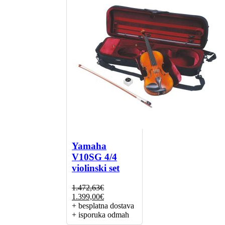
Yamaha
V10SG 4/4
violinski set
1.472,63
€
Izvorna
Trenutna
1.399,00
€
cijena
cijena
+ besplatna dostava
bila
je:
+ isporuka odmah
je:
1.399,00€.