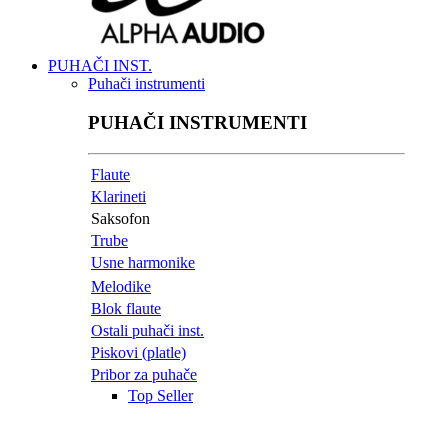
PUHAČI INST.
Puhači instrumenti
PUHAČI INSTRUMENTI
Flaute
Klarineti
Saksofon
Trube
Usne harmonike
Melodike
Blok flaute
Ostali puhači inst.
Piskovi (platle)
Pribor za puhače
Top Seller