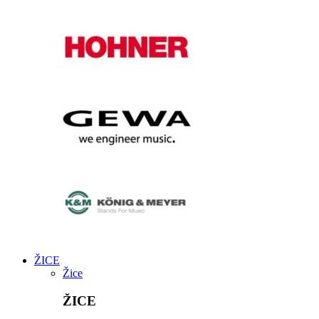
ŽICE
Žice
ŽICE