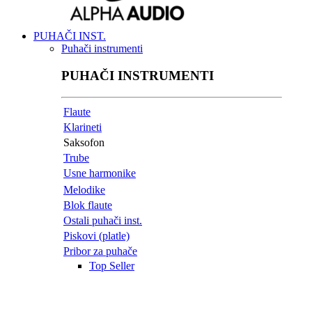
PUHAČI INST.
Puhači instrumenti
PUHAČI INSTRUMENTI
Flaute
Klarineti
Saksofon
Trube
Usne harmonike
Melodike
Blok flaute
Ostali puhači inst.
Piskovi (platle)
Pribor za puhače
Top Seller