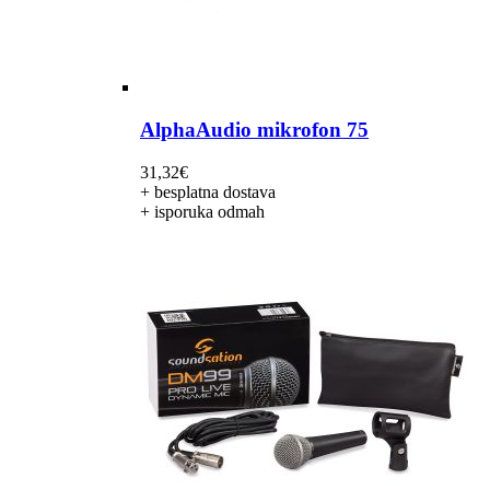
AlphaAudio mikrofon 75
31,32
€
+ besplatna dostava
+ isporuka odmah