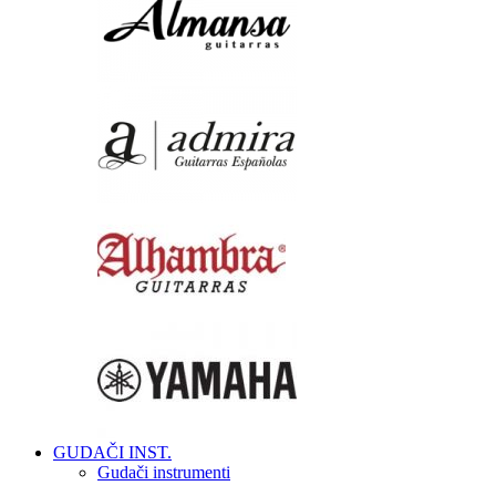
GUDAČI INST.
Gudači instrumenti