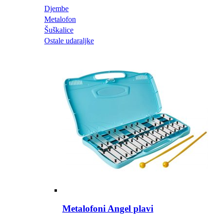
Djembe
Metalofon
Šuškalice
Ostale udaraljke
Metalofoni Angel plavi