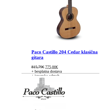
Paco Castillo 204 Cedar klasična
gitara
Izvorna
Trenutna
815,79
€
775,00
€
cijena
cijena
+ besplatna dostava
bila
je:
+ isporuka odmah
je:
775,00€.
815,79€.