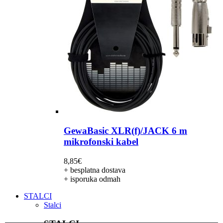
GewaBasic XLR(f)/JACK 6 m
mikrofonski kabel
8,85
€
+ besplatna dostava
+ isporuka odmah
STALCI
Stalci