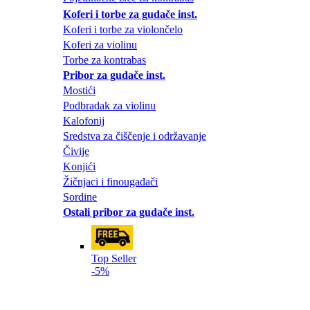
Koferi i torbe za gudače inst.
Koferi i torbe za violončelo
Koferi za violinu
Torbe za kontrabas
Pribor za gudače inst.
Mostići
Podbradak za violinu
Kalofonij
Sredstva za čiščenje i održavanje
Čivije
Konjići
Žičnjaci i finougađači
Sordine
Ostali pribor za gudače inst.
Top Seller
-5%