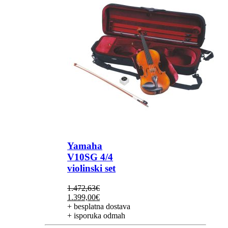
Yamaha
V10SG 4/4
violinski set
1.472,63
€
Izvorna
Trenutna
1.399,00
€
cijena
cijena
+ besplatna dostava
bila
je:
+ isporuka odmah
je:
1.399,00€.