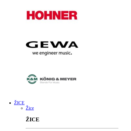
ŽICE
Žice
ŽICE