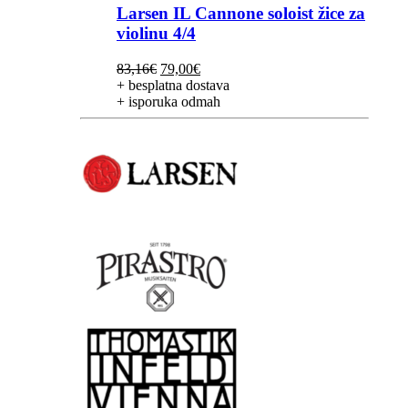
Larsen IL Cannone soloist žice za
violinu 4/4
Izvorna
Trenutna
83,16
€
79,00
€
cijena
cijena
+ besplatna dostava
bila
je:
+ isporuka odmah
je:
79,00€.
83,16€.