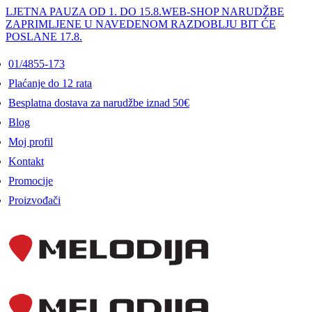
LJETNA PAUZA OD 1. DO 15.8.
WEB-SHOP NARUDŽBE
ZAPRIMLJENE U NAVEDENOM RAZDOBLJU BIT ĆE
POSLANE 17.8.
01/4855-173
Plaćanje do 12 rata
Besplatna dostava za narudžbe iznad 50€
Blog
Moj profil
Kontakt
Promocije
Proizvođači