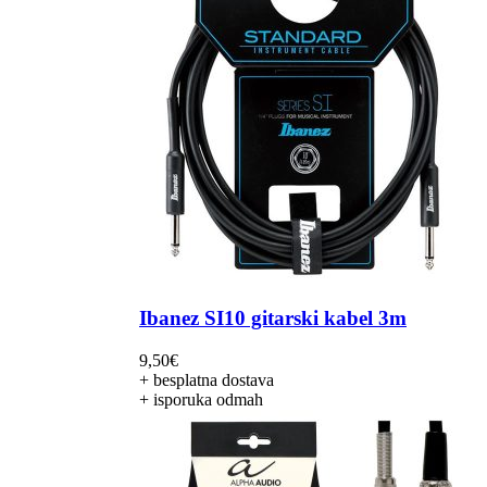
Ibanez SI10 gitarski kabel 3m
9,50
€
+ besplatna dostava
+ isporuka odmah