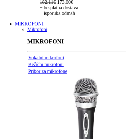
Izvorna
Trenutna
182,11
€
173,00
€
cijena
cijena
+ besplatna dostava
bila
je:
+ isporuka odmah
je:
173,00€.
MIKROFONI
182,11€.
Mikrofoni
MIKROFONI
Vokalni mikrofoni
Bežični mikrofoni
Pribor za mikrofone