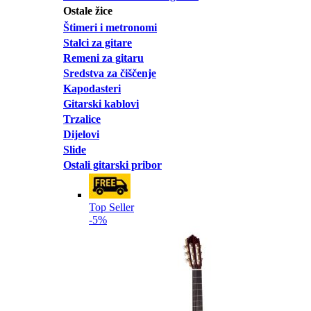
Ostale žice
Štimeri i metronomi
Stalci za gitare
Remeni za gitaru
Sredstva za čiščenje
Kapodasteri
Gitarski kablovi
Trzalice
Dijelovi
Slide
Ostali gitarski pribor
Top Seller
-5%