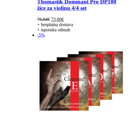
Thomastik Dominant Pro DP100
žice za violinu 4/4 set
Izvorna
Trenutna
76,84
€
73,00
€
cijena
cijena
+ besplatna dostava
bila
je:
+ isporuka odmah
je:
73,00€.
-5%
76,84€.