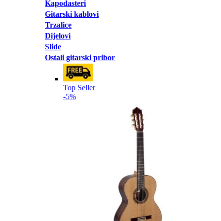
Kapodasteri
Gitarski kablovi
Trzalice
Dijelovi
Slide
Ostali gitarski pribor
Top Seller
-5%