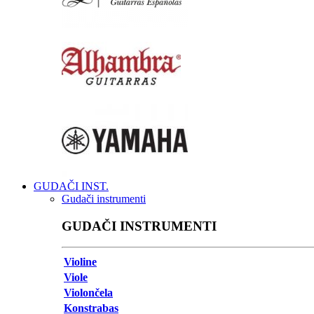
GUDAČI INST.
Gudači instrumenti
GUDAČI INSTRUMENTI
Violine
Viole
Violončela
Konstrabas