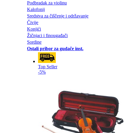
Podbradak za violinu
Kalofonij
Sredstva za čiščenje i održavanje
Čivije
Konjići
Žičnjaci i finougađači
Sordine
Ostali pribor za gudače inst.
Top Seller
-5%