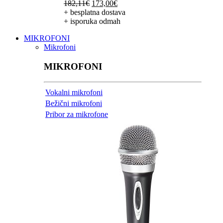
Izvorna
Trenutna
182,11
€
173,00
€
cijena
cijena
+ besplatna dostava
bila
je:
+ isporuka odmah
je:
173,00€.
MIKROFONI
182,11€.
Mikrofoni
MIKROFONI
Vokalni mikrofoni
Bežični mikrofoni
Pribor za mikrofone