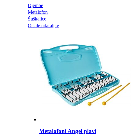
Djembe
Metalofon
Šuškalice
Ostale udaraljke
Metalofoni Angel plavi