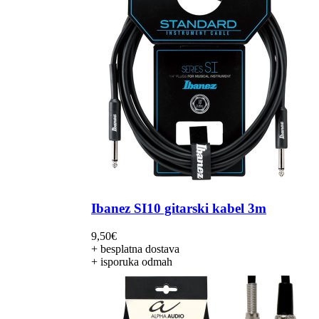
Ibanez SI10 gitarski kabel 3m
9,50
€
+ besplatna dostava
+ isporuka odmah