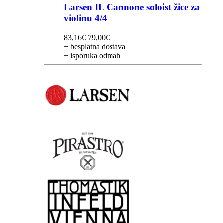
Larsen IL Cannone soloist žice za
violinu 4/4
Izvorna
Trenutna
83,16
€
79,00
€
cijena
cijena
+ besplatna dostava
bila
je:
+ isporuka odmah
je:
79,00€.
83,16€.