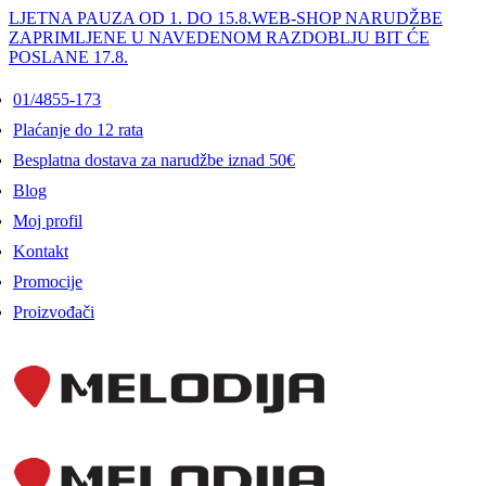
LJETNA PAUZA OD 1. DO 15.8.
WEB-SHOP NARUDŽBE
ZAPRIMLJENE U NAVEDENOM RAZDOBLJU BIT ĆE
POSLANE 17.8.
01/4855-173
Plaćanje do 12 rata
Besplatna dostava za narudžbe iznad 50€
Blog
Moj profil
Kontakt
Promocije
Proizvođači