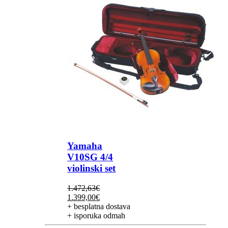
Yamaha
V10SG 4/4
violinski set
1.472,63
€
Izvorna
Trenutna
1.399,00
€
cijena
cijena
+ besplatna dostava
bila
je:
+ isporuka odmah
je:
1.399,00€.