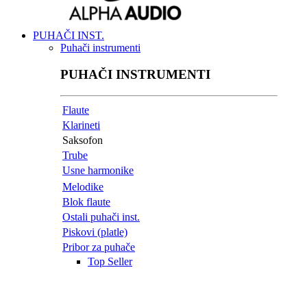
PUHAČI INST.
Puhači instrumenti
PUHAČI INSTRUMENTI
Flaute
Klarineti
Saksofon
Trube
Usne harmonike
Melodike
Blok flaute
Ostali puhači inst.
Piskovi (platle)
Pribor za puhače
Top Seller