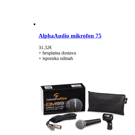
AlphaAudio mikrofon 75
31,32
€
+ besplatna dostava
+ isporuka odmah