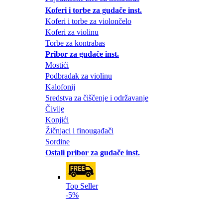
Koferi i torbe za gudače inst.
Koferi i torbe za violončelo
Koferi za violinu
Torbe za kontrabas
Pribor za gudače inst.
Mostići
Podbradak za violinu
Kalofonij
Sredstva za čiščenje i održavanje
Čivije
Konjići
Žičnjaci i finougađači
Sordine
Ostali pribor za gudače inst.
Top Seller
-5%