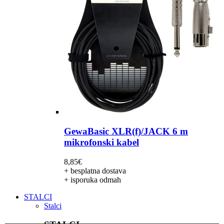
GewaBasic XLR(f)/JACK 6 m
mikrofonski kabel
8,85
€
+ besplatna dostava
+ isporuka odmah
STALCI
Stalci