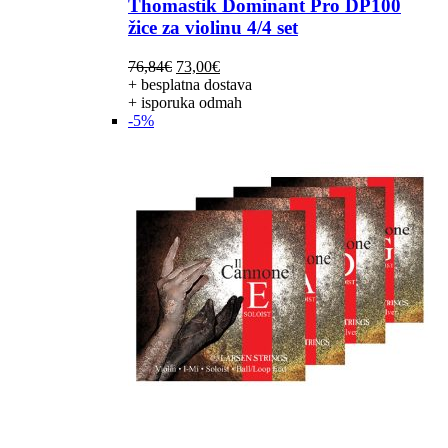
Thomastik Dominant Pro DP100
žice za violinu 4/4 set
Izvorna
Trenutna
76,84
€
73,00
€
cijena
cijena
+ besplatna dostava
bila
je:
+ isporuka odmah
je:
73,00€.
-5%
76,84€.