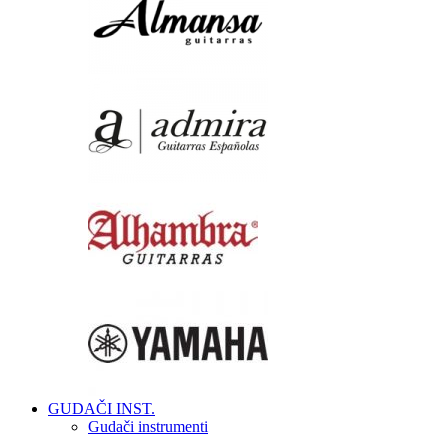
GUDAČI INST.
Gudači instrumenti