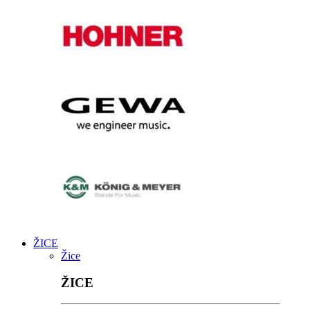
ŽICE
Žice
ŽICE