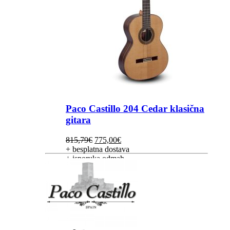
Paco Castillo 204 Cedar klasična
gitara
Izvorna
Trenutna
815,79
€
775,00
€
cijena
cijena
+ besplatna dostava
bila
je:
+ isporuka odmah
je:
775,00€.
815,79€.