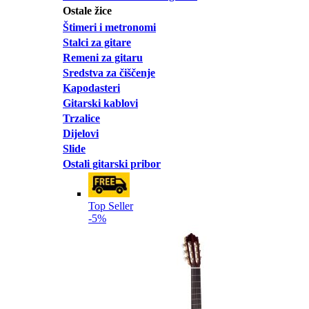
Ostale žice
Štimeri i metronomi
Stalci za gitare
Remeni za gitaru
Sredstva za čiščenje
Kapodasteri
Gitarski kablovi
Trzalice
Dijelovi
Slide
Ostali gitarski pribor
Top Seller
-5%