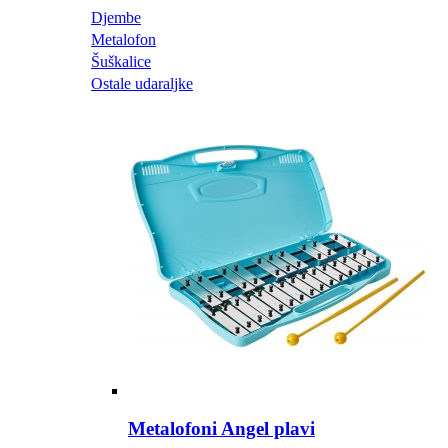
Djembe
Metalofon
Šuškalice
Ostale udaraljke
Metalofoni Angel plavi