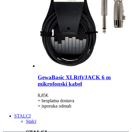
GewaBasic XLR(f)/JACK 6 m
mikrofonski kabel
8,85
€
+ besplatna dostava
+ isporuka odmah
STALCI
Stalci