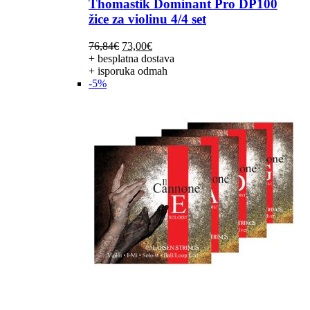
Thomastik Dominant Pro DP100
žice za violinu 4/4 set
Izvorna
Trenutna
76,84
€
73,00
€
cijena
cijena
+ besplatna dostava
bila
je:
+ isporuka odmah
je:
73,00€.
-5%
76,84€.