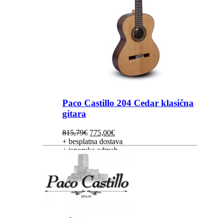
Paco Castillo 204 Cedar klasična
gitara
Izvorna
Trenutna
815,79
€
775,00
€
cijena
cijena
+ besplatna dostava
bila
je:
+ isporuka odmah
je:
775,00€.
815,79€.