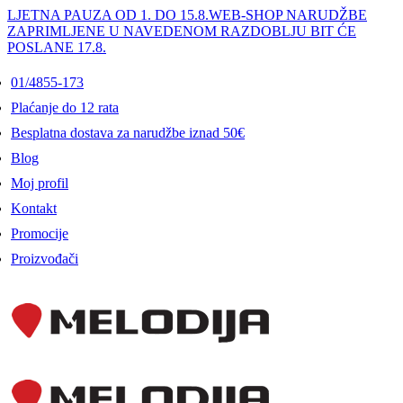
LJETNA PAUZA OD 1. DO 15.8.
WEB-SHOP NARUDŽBE
ZAPRIMLJENE U NAVEDENOM RAZDOBLJU BIT ĆE
POSLANE 17.8.
01/4855-173
Plaćanje do 12 rata
Besplatna dostava za narudžbe iznad 50€
Blog
Moj profil
Kontakt
Promocije
Proizvođači