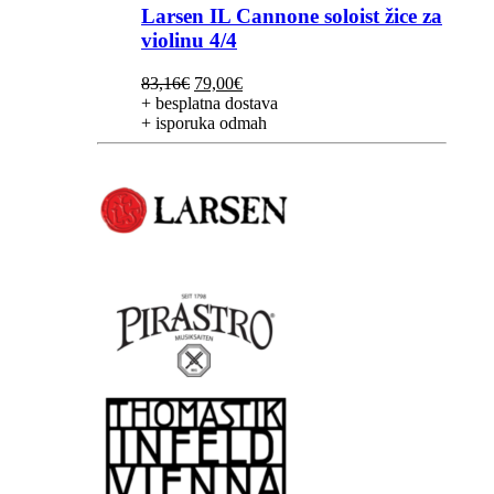
Larsen IL Cannone soloist žice za
violinu 4/4
Izvorna
Trenutna
83,16
€
79,00
€
cijena
cijena
+ besplatna dostava
bila
je:
+ isporuka odmah
je:
79,00€.
83,16€.