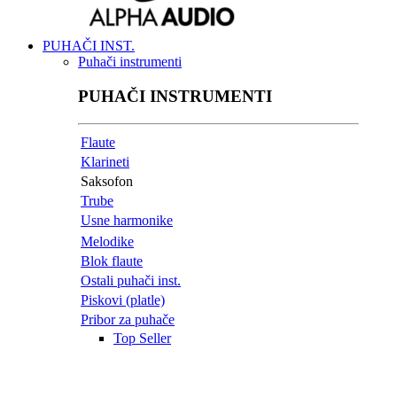
PUHAČI INST.
Puhači instrumenti
PUHAČI INSTRUMENTI
Flaute
Klarineti
Saksofon
Trube
Usne harmonike
Melodike
Blok flaute
Ostali puhači inst.
Piskovi (platle)
Pribor za puhače
Top Seller