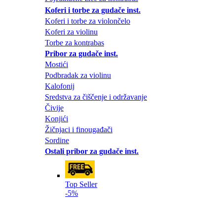
Koferi i torbe za gudače inst.
Koferi i torbe za violončelo
Koferi za violinu
Torbe za kontrabas
Pribor za gudače inst.
Mostići
Podbradak za violinu
Kalofonij
Sredstva za čiščenje i održavanje
Čivije
Konjići
Žičnjaci i finougađači
Sordine
Ostali pribor za gudače inst.
Top Seller
-5%