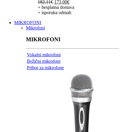
Izvorna
Trenutna
182,11
€
173,00
€
cijena
cijena
+ besplatna dostava
bila
je:
+ isporuka odmah
je:
173,00€.
MIKROFONI
182,11€.
Mikrofoni
MIKROFONI
Vokalni mikrofoni
Bežični mikrofoni
Pribor za mikrofone