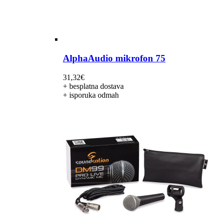
AlphaAudio mikrofon 75
31,32
€
+ besplatna dostava
+ isporuka odmah