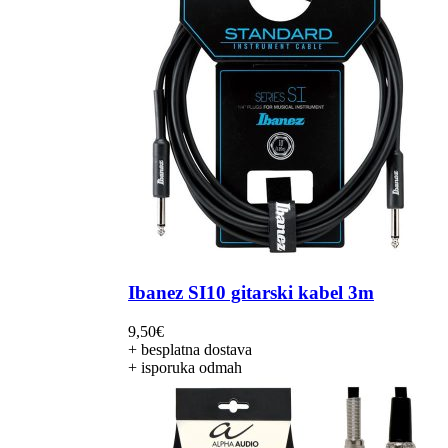
Ibanez SI10 gitarski kabel 3m
9,50
€
+ besplatna dostava
+ isporuka odmah