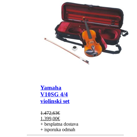
Yamaha
V10SG 4/4
violinski set
1.472,63
€
Izvorna
Trenutna
1.399,00
€
cijena
cijena
+ besplatna dostava
bila
je:
+ isporuka odmah
je:
1.399,00€.