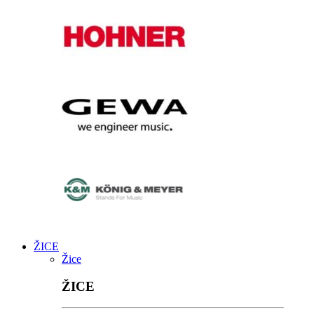
ŽICE
Žice
ŽICE