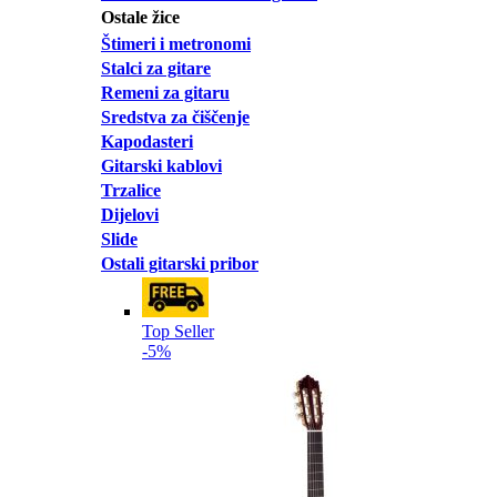
Ostale žice
Štimeri i metronomi
Stalci za gitare
Remeni za gitaru
Sredstva za čiščenje
Kapodasteri
Gitarski kablovi
Trzalice
Dijelovi
Slide
Ostali gitarski pribor
Top Seller
-5%