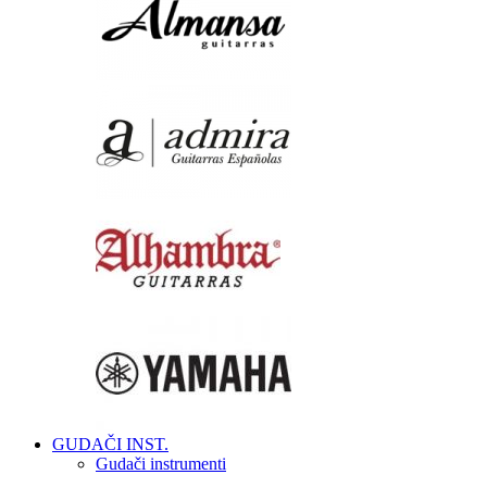
GUDAČI INST.
Gudači instrumenti