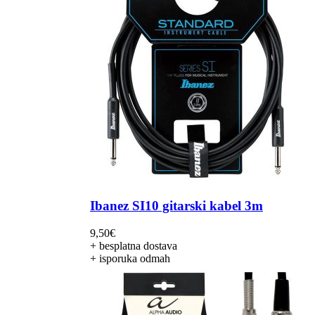
Ibanez SI10 gitarski kabel 3m
9,50
€
+ besplatna dostava
+ isporuka odmah