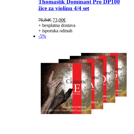
Thomastik Dominant Pro DP100
žice za violinu 4/4 set
Izvorna
Trenutna
76,84
€
73,00
€
cijena
cijena
+ besplatna dostava
bila
je:
+ isporuka odmah
je:
73,00€.
-5%
76,84€.