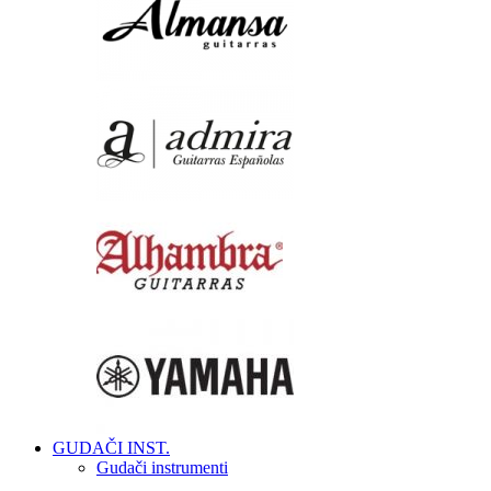
GUDAČI INST.
Gudači instrumenti