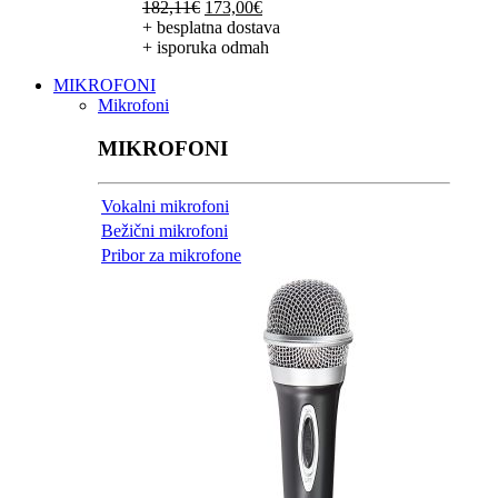
Izvorna
Trenutna
182,11
€
173,00
€
cijena
cijena
+ besplatna dostava
bila
je:
+ isporuka odmah
je:
173,00€.
MIKROFONI
182,11€.
Mikrofoni
MIKROFONI
Vokalni mikrofoni
Bežični mikrofoni
Pribor za mikrofone