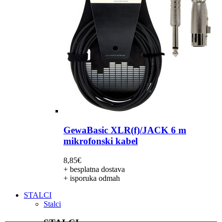
GewaBasic XLR(f)/JACK 6 m
mikrofonski kabel
8,85
€
+ besplatna dostava
+ isporuka odmah
STALCI
Stalci