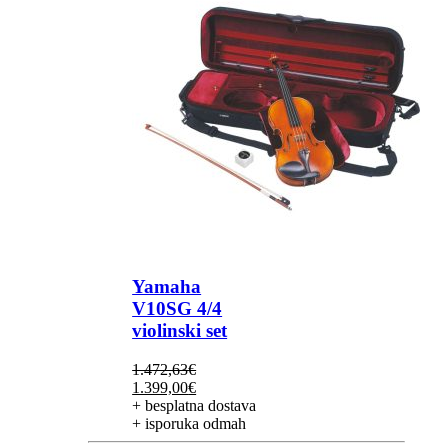
Yamaha
V10SG 4/4
violinski set
1.472,63
€
Izvorna
Trenutna
1.399,00
€
cijena
cijena
+ besplatna dostava
bila
je:
+ isporuka odmah
je:
1.399,00€.