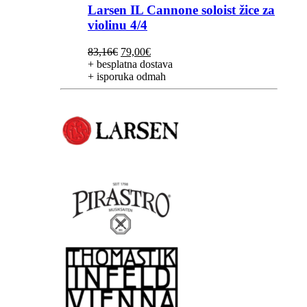
Larsen IL Cannone soloist žice za
violinu 4/4
Izvorna
Trenutna
83,16
€
79,00
€
cijena
cijena
+ besplatna dostava
bila
je:
+ isporuka odmah
je:
79,00€.
83,16€.