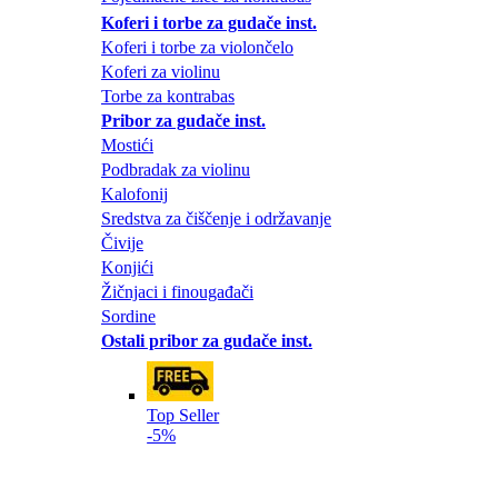
Koferi i torbe za gudače inst.
Koferi i torbe za violončelo
Koferi za violinu
Torbe za kontrabas
Pribor za gudače inst.
Mostići
Podbradak za violinu
Kalofonij
Sredstva za čiščenje i održavanje
Čivije
Konjići
Žičnjaci i finougađači
Sordine
Ostali pribor za gudače inst.
Top Seller
-5%