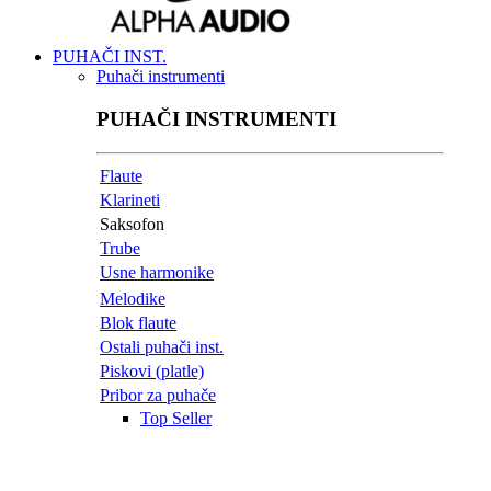
PUHAČI INST.
Puhači instrumenti
PUHAČI INSTRUMENTI
Flaute
Klarineti
Saksofon
Trube
Usne harmonike
Melodike
Blok flaute
Ostali puhači inst.
Piskovi (platle)
Pribor za puhače
Top Seller