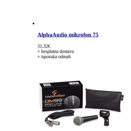
AlphaAudio mikrofon 75
31,32
€
+ besplatna dostava
+ isporuka odmah