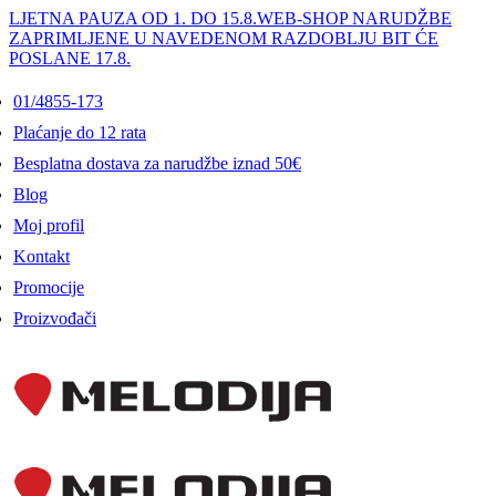
LJETNA PAUZA OD 1. DO 15.8.
WEB-SHOP NARUDŽBE
ZAPRIMLJENE U NAVEDENOM RAZDOBLJU BIT ĆE
POSLANE 17.8.
01/4855-173
Plaćanje do 12 rata
Besplatna dostava za narudžbe iznad 50€
Blog
Moj profil
Kontakt
Promocije
Proizvođači