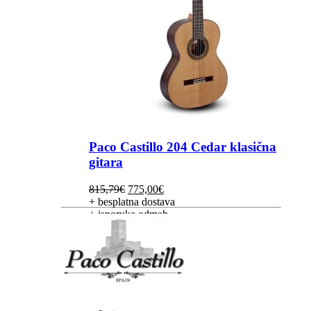
Paco Castillo 204 Cedar klasična
gitara
Izvorna
Trenutna
815,79
€
775,00
€
cijena
cijena
+ besplatna dostava
bila
je:
+ isporuka odmah
je:
775,00€.
815,79€.