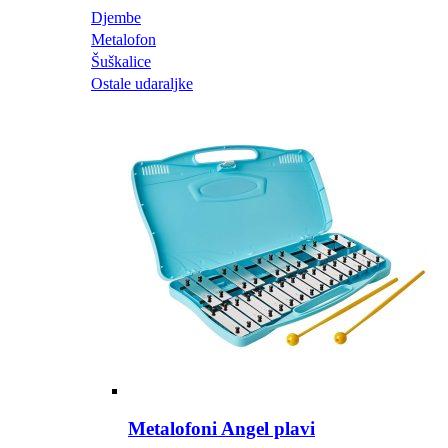
Djembe
Metalofon
Šuškalice
Ostale udaraljke
Metalofoni Angel plavi