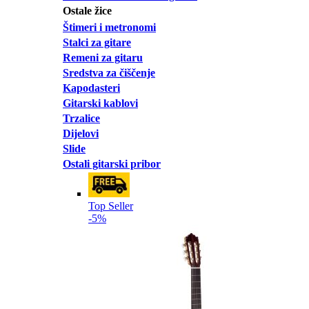
Ostale žice
Štimeri i metronomi
Stalci za gitare
Remeni za gitaru
Sredstva za čiščenje
Kapodasteri
Gitarski kablovi
Trzalice
Dijelovi
Slide
Ostali gitarski pribor
Top Seller
-5%