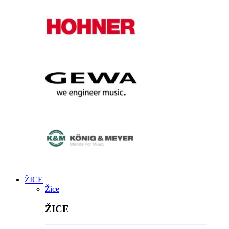
ŽICE
Žice
ŽICE