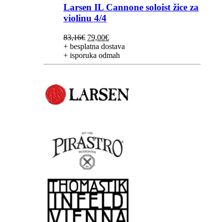
Larsen IL Cannone soloist žice za
violinu 4/4
Izvorna
Trenutna
83,16
€
79,00
€
cijena
cijena
+ besplatna dostava
bila
je:
+ isporuka odmah
je:
79,00€.
83,16€.