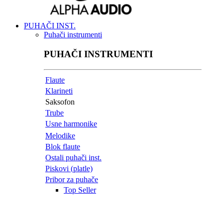
PUHAČI INST.
Puhači instrumenti
PUHAČI INSTRUMENTI
Flaute
Klarineti
Saksofon
Trube
Usne harmonike
Melodike
Blok flaute
Ostali puhači inst.
Piskovi (platle)
Pribor za puhače
Top Seller