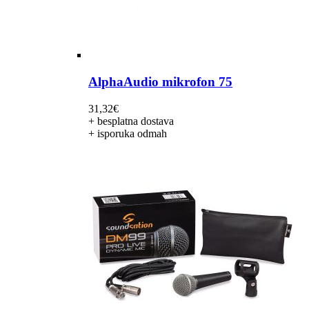
AlphaAudio mikrofon 75
31,32
€
+ besplatna dostava
+ isporuka odmah