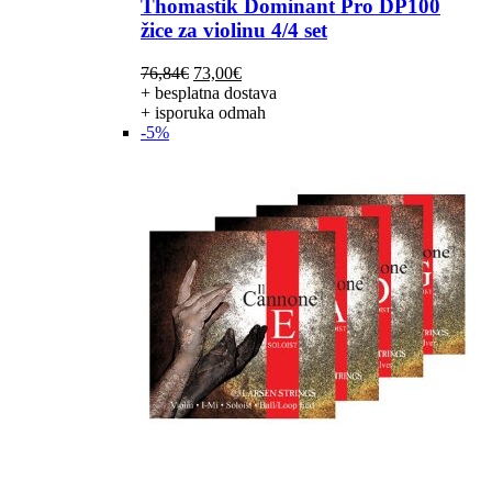
Thomastik Dominant Pro DP100
žice za violinu 4/4 set
Izvorna
Trenutna
76,84
€
73,00
€
cijena
cijena
+ besplatna dostava
bila
je:
+ isporuka odmah
je:
73,00€.
-5%
76,84€.