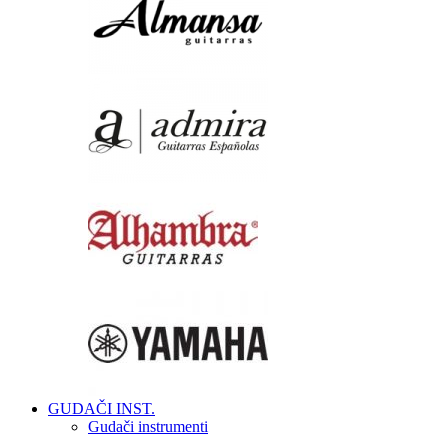
GUDAČI INST.
Gudači instrumenti