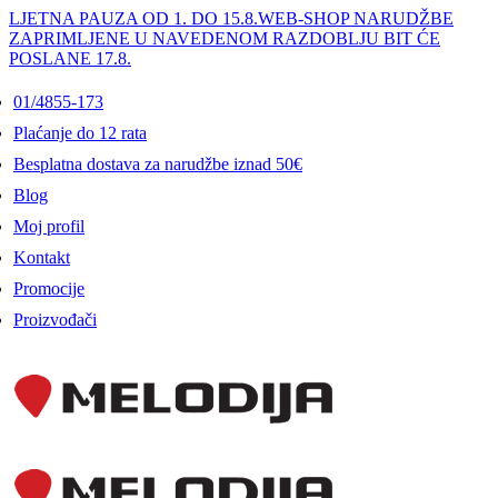
LJETNA PAUZA OD 1. DO 15.8.
WEB-SHOP NARUDŽBE
ZAPRIMLJENE U NAVEDENOM RAZDOBLJU BIT ĆE
POSLANE 17.8.
01/4855-173
Plaćanje do 12 rata
Besplatna dostava za narudžbe iznad 50€
Blog
Moj profil
Kontakt
Promocije
Proizvođači