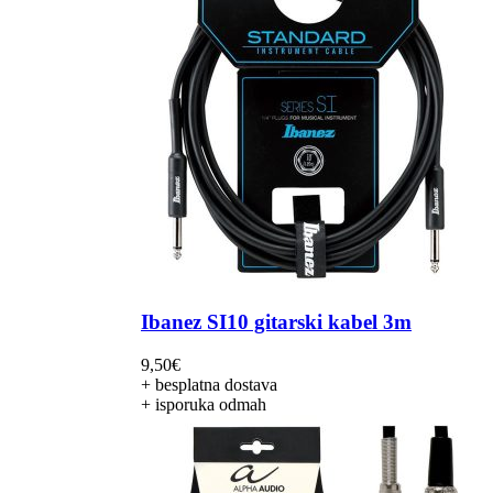
Ibanez SI10 gitarski kabel 3m
9,50
€
+ besplatna dostava
+ isporuka odmah