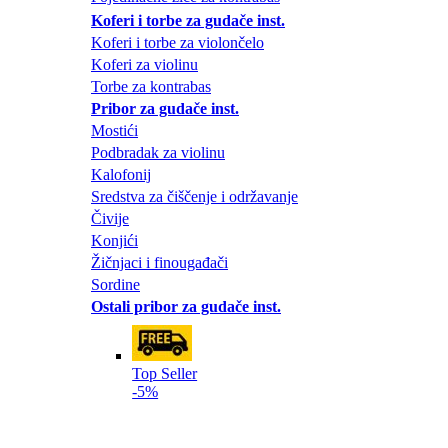
Koferi i torbe za gudače inst.
Koferi i torbe za violončelo
Koferi za violinu
Torbe za kontrabas
Pribor za gudače inst.
Mostići
Podbradak za violinu
Kalofonij
Sredstva za čiščenje i održavanje
Čivije
Konjići
Žičnjaci i finougađači
Sordine
Ostali pribor za gudače inst.
Top Seller
-5%