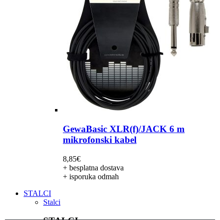
GewaBasic XLR(f)/JACK 6 m
mikrofonski kabel
8,85
€
+ besplatna dostava
+ isporuka odmah
STALCI
Stalci