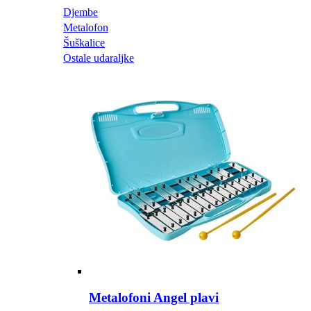
Djembe
Metalofon
Šuškalice
Ostale udaraljke
Metalofoni Angel plavi