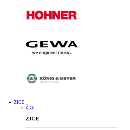
ŽICE
Žice
ŽICE