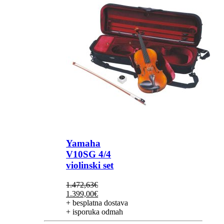
Yamaha
V10SG 4/4
violinski set
1.472,63
€
Izvorna
Trenutna
1.399,00
€
cijena
cijena
+ besplatna dostava
bila
je:
+ isporuka odmah
je:
1.399,00€.