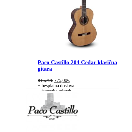
Paco Castillo 204 Cedar klasična
gitara
Izvorna
Trenutna
815,79
€
775,00
€
cijena
cijena
+ besplatna dostava
bila
je:
+ isporuka odmah
je:
775,00€.
815,79€.