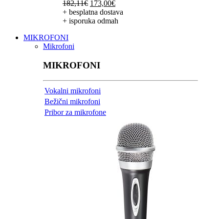
Izvorna
Trenutna
182,11
€
173,00
€
cijena
cijena
+ besplatna dostava
bila
je:
+ isporuka odmah
je:
173,00€.
MIKROFONI
182,11€.
Mikrofoni
MIKROFONI
Vokalni mikrofoni
Bežični mikrofoni
Pribor za mikrofone