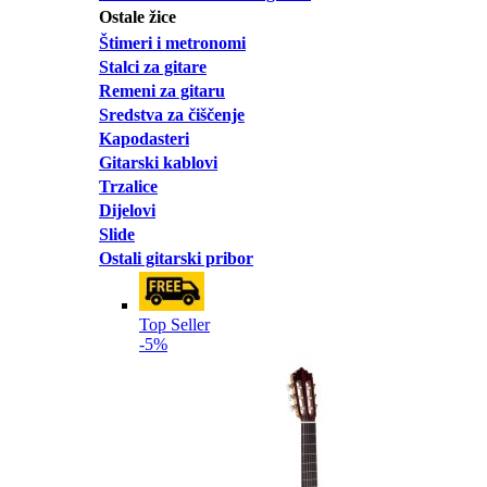
Ostale žice
Štimeri i metronomi
Stalci za gitare
Remeni za gitaru
Sredstva za čiščenje
Kapodasteri
Gitarski kablovi
Trzalice
Dijelovi
Slide
Ostali gitarski pribor
Top Seller
-5%