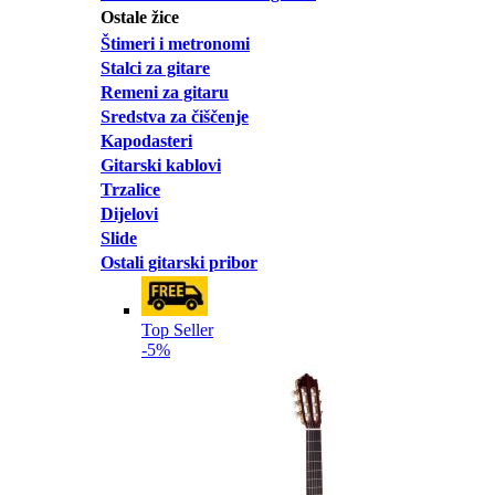
Ostale žice
Štimeri i metronomi
Stalci za gitare
Remeni za gitaru
Sredstva za čiščenje
Kapodasteri
Gitarski kablovi
Trzalice
Dijelovi
Slide
Ostali gitarski pribor
Top Seller
-5%