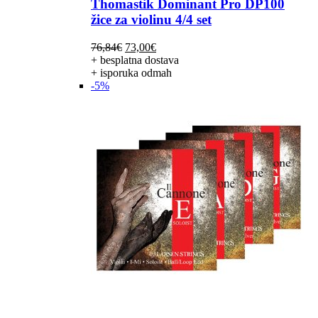
Thomastik Dominant Pro DP100
žice za violinu 4/4 set
Izvorna
Trenutna
76,84
€
73,00
€
cijena
cijena
+ besplatna dostava
bila
je:
+ isporuka odmah
je:
73,00€.
-5%
76,84€.