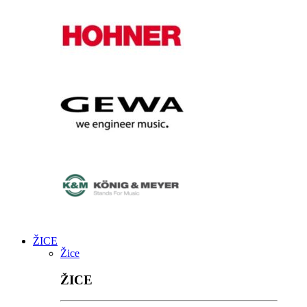
ŽICE
Žice
ŽICE