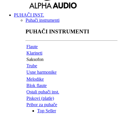
PUHAČI INST.
Puhači instrumenti
PUHAČI INSTRUMENTI
Flaute
Klarineti
Saksofon
Trube
Usne harmonike
Melodike
Blok flaute
Ostali puhači inst.
Piskovi (platle)
Pribor za puhače
Top Seller