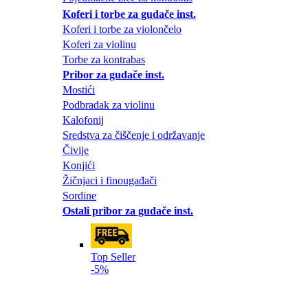
Koferi i torbe za gudače inst.
Koferi i torbe za violončelo
Koferi za violinu
Torbe za kontrabas
Pribor za gudače inst.
Mostići
Podbradak za violinu
Kalofonij
Sredstva za čiščenje i održavanje
Čivije
Konjići
Žičnjaci i finougađači
Sordine
Ostali pribor za gudače inst.
Top Seller
-5%