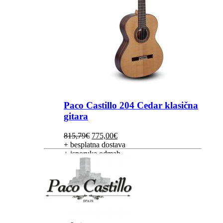
Paco Castillo 204 Cedar klasična
gitara
Izvorna
Trenutna
815,79
€
775,00
€
cijena
cijena
+ besplatna dostava
bila
je:
+ isporuka odmah
je:
775,00€.
815,79€.