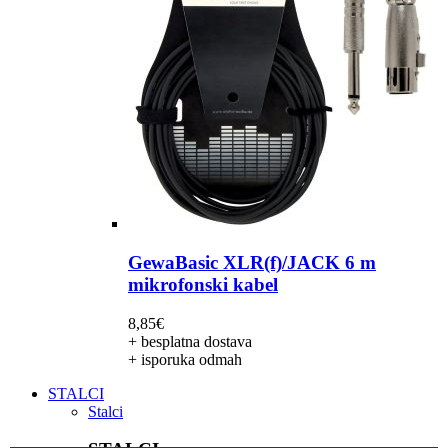
GewaBasic XLR(f)/JACK 6 m
mikrofonski kabel
8,85
€
+ besplatna dostava
+ isporuka odmah
STALCI
Stalci