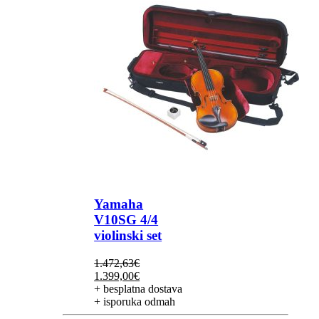
Yamaha
V10SG 4/4
violinski set
1.472,63
€
Izvorna
Trenutna
1.399,00
€
cijena
cijena
+ besplatna dostava
bila
je:
+ isporuka odmah
je:
1.399,00€.