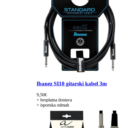
Ibanez SI10 gitarski kabel 3m
9,50
€
+ besplatna dostava
+ isporuka odmah