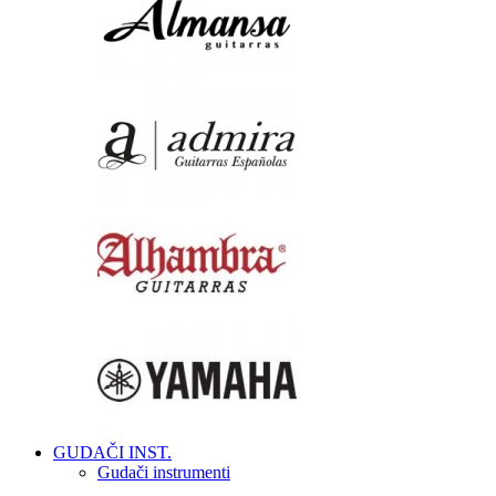
GUDAČI INST.
Gudači instrumenti