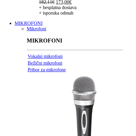
Izvorna
Trenutna
182,11
€
173,00
€
cijena
cijena
+ besplatna dostava
bila
je:
+ isporuka odmah
je:
173,00€.
MIKROFONI
182,11€.
Mikrofoni
MIKROFONI
Vokalni mikrofoni
Bežični mikrofoni
Pribor za mikrofone