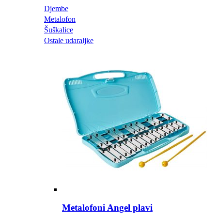
Djembe
Metalofon
Šuškalice
Ostale udaraljke
Metalofoni Angel plavi