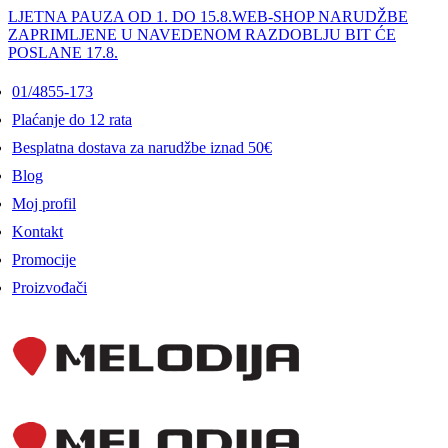
LJETNA PAUZA OD 1. DO 15.8.
WEB-SHOP NARUDŽBE
ZAPRIMLJENE U NAVEDENOM RAZDOBLJU BIT ĆE
POSLANE 17.8.
01/4855-173
Plaćanje do 12 rata
Besplatna dostava za narudžbe iznad 50€
Blog
Moj profil
Kontakt
Promocije
Proizvođači