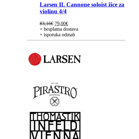
Larsen IL Cannone soloist žice za
violinu 4/4
Izvorna
Trenutna
83,16
€
79,00
€
cijena
cijena
+ besplatna dostava
bila
je:
+ isporuka odmah
je:
79,00€.
83,16€.