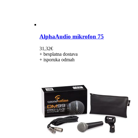
AlphaAudio mikrofon 75
31,32
€
+ besplatna dostava
+ isporuka odmah