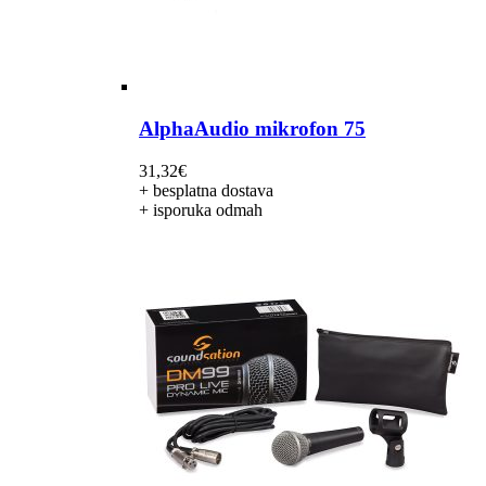
AlphaAudio mikrofon 75
31,32
€
+ besplatna dostava
+ isporuka odmah