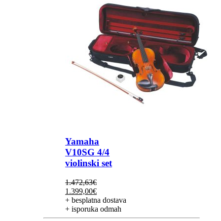
Yamaha
V10SG 4/4
violinski set
1.472,63
€
Izvorna
Trenutna
1.399,00
€
cijena
cijena
+ besplatna dostava
bila
je:
+ isporuka odmah
je:
1.399,00€.