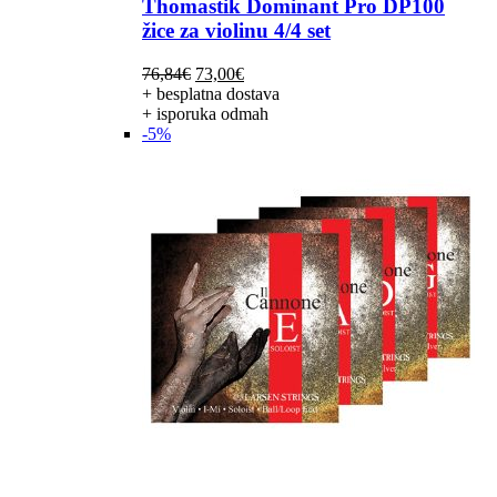
Thomastik Dominant Pro DP100
žice za violinu 4/4 set
Izvorna
Trenutna
76,84
€
73,00
€
cijena
cijena
+ besplatna dostava
bila
je:
+ isporuka odmah
je:
73,00€.
-5%
76,84€.