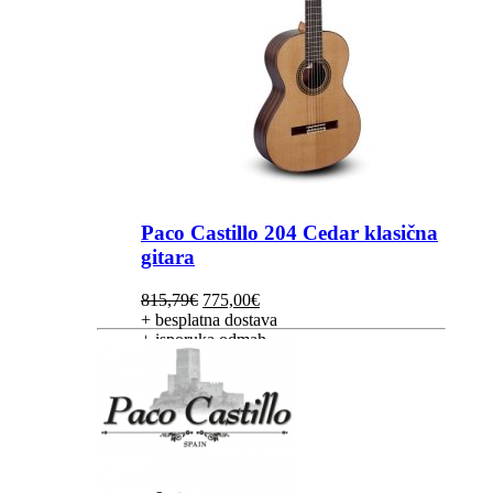
Paco Castillo 204 Cedar klasična
gitara
Izvorna
Trenutna
815,79
€
775,00
€
cijena
cijena
+ besplatna dostava
bila
je:
+ isporuka odmah
je:
775,00€.
815,79€.