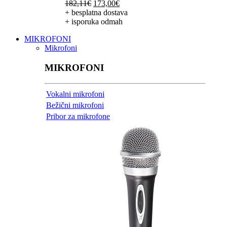
Izvorna
Trenutna
182,11
€
173,00
€
cijena
cijena
+ besplatna dostava
bila
je:
+ isporuka odmah
je:
173,00€.
MIKROFONI
182,11€.
Mikrofoni
MIKROFONI
Vokalni mikrofoni
Bežični mikrofoni
Pribor za mikrofone