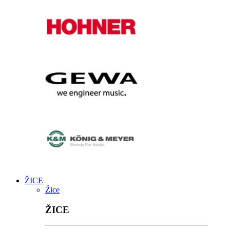
ŽICE
Žice
ŽICE