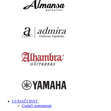
GUDAČI INST.
Gudači instrumenti