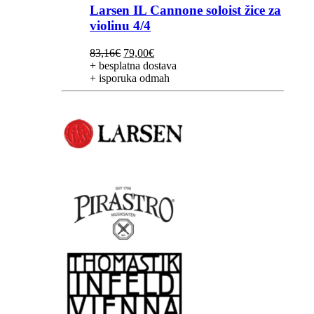
Larsen IL Cannone soloist žice za
violinu 4/4
Izvorna
Trenutna
83,16
€
79,00
€
cijena
cijena
+ besplatna dostava
bila
je:
+ isporuka odmah
je:
79,00€.
83,16€.