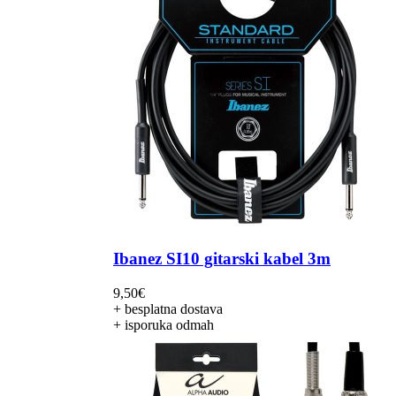
Ibanez SI10 gitarski kabel 3m
9,50
€
+ besplatna dostava
+ isporuka odmah