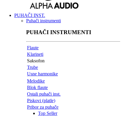
PUHAČI INST.
Puhači instrumenti
PUHAČI INSTRUMENTI
Flaute
Klarineti
Saksofon
Trube
Usne harmonike
Melodike
Blok flaute
Ostali puhači inst.
Piskovi (platle)
Pribor za puhače
Top Seller