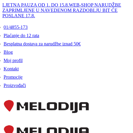
LJETNA PAUZA OD 1. DO 15.8.
WEB-SHOP NARUDŽBE
ZAPRIMLJENE U NAVEDENOM RAZDOBLJU BIT ĆE
POSLANE 17.8.
01/4855-173
Plaćanje do 12 rata
Besplatna dostava za narudžbe iznad 50€
Blog
Moj profil
Kontakt
Promocije
Proizvođači