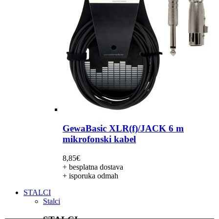
GewaBasic XLR(f)/JACK 6 m
mikrofonski kabel
8,85
€
+ besplatna dostava
+ isporuka odmah
STALCI
Stalci