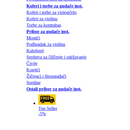
Koferi i torbe za gudače inst.
Koferi i torbe za violončelo
Koferi za violinu
Torbe za kontrabas
Pribor za gudače inst.
Mostići
Podbradak za violinu
Kalofonij
Sredstva za čiščenje i održavanje
Čivije
Konjići
Žičnjaci i finougađači
Sordine
Ostali pribor za gudače inst.
Top Seller
-5%