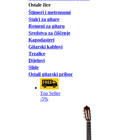
Ostale žice
Štimeri i metronomi
Stalci za gitare
Remeni za gitaru
Sredstva za čiščenje
Kapodasteri
Gitarski kablovi
Trzalice
Dijelovi
Slide
Ostali gitarski pribor
Top Seller
-5%