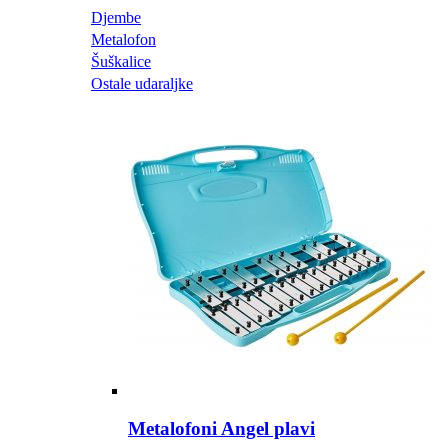
Djembe
Metalofon
Šuškalice
Ostale udaraljke
Metalofoni Angel plavi