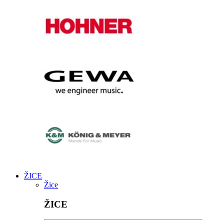
ŽICE
Žice
ŽICE