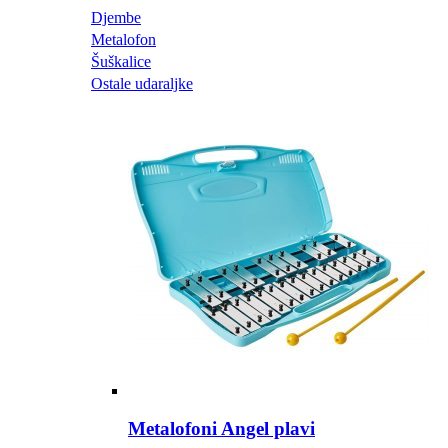
Djembe
Metalofon
Šuškalice
Ostale udaraljke
Metalofoni Angel plavi