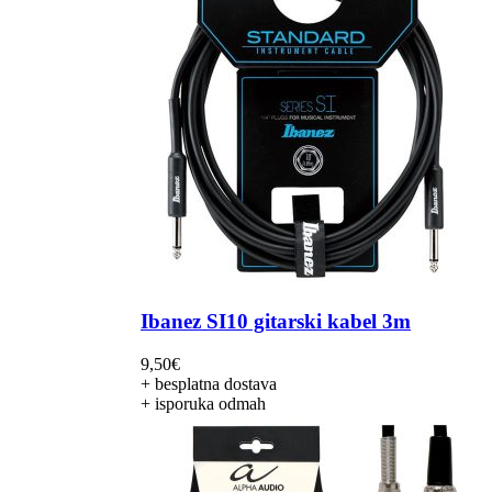
Ibanez SI10 gitarski kabel 3m
9,50
€
+ besplatna dostava
+ isporuka odmah