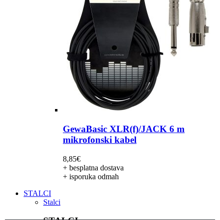
GewaBasic XLR(f)/JACK 6 m
mikrofonski kabel
8,85
€
+ besplatna dostava
+ isporuka odmah
STALCI
Stalci