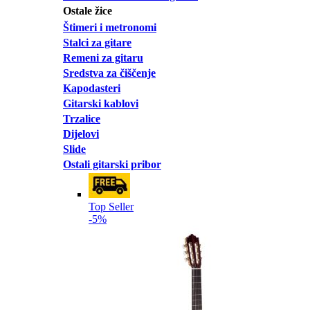
Ostale žice
Štimeri i metronomi
Stalci za gitare
Remeni za gitaru
Sredstva za čiščenje
Kapodasteri
Gitarski kablovi
Trzalice
Dijelovi
Slide
Ostali gitarski pribor
Top Seller
-5%