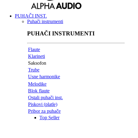
PUHAČI INST.
Puhači instrumenti
PUHAČI INSTRUMENTI
Flaute
Klarineti
Saksofon
Trube
Usne harmonike
Melodike
Blok flaute
Ostali puhači inst.
Piskovi (platle)
Pribor za puhače
Top Seller