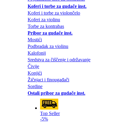
Koferi i torbe za gudače inst.
Koferi i torbe za violončelo
Koferi za violinu
Torbe za kontrabas
Pribor za gudače inst.
Mostići
Podbradak za violinu
Kalofonij
Sredstva za čiščenje i održavanje
Čivije
Konjići
Žičnjaci i finougađači
Sordine
Ostali pribor za gudače inst.
Top Seller
-5%