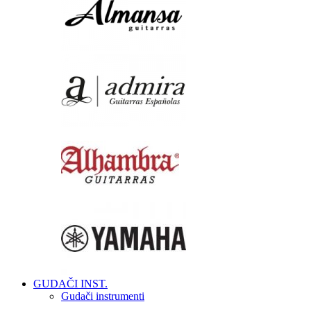
GUDAČI INST.
Gudači instrumenti