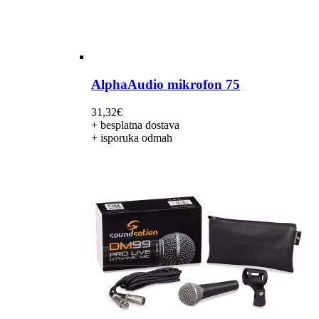
AlphaAudio mikrofon 75
31,32
€
+ besplatna dostava
+ isporuka odmah