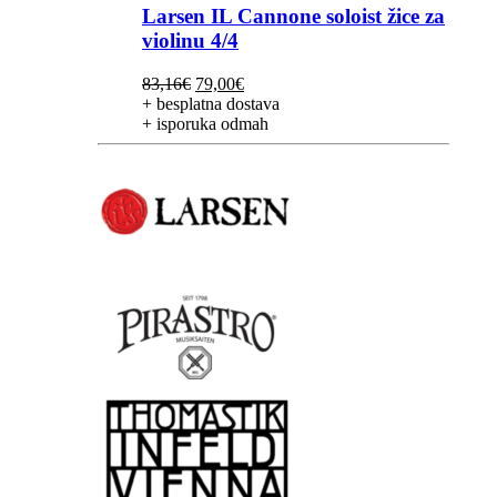
Larsen IL Cannone soloist žice za
violinu 4/4
Izvorna
Trenutna
83,16
€
79,00
€
cijena
cijena
+ besplatna dostava
bila
je:
+ isporuka odmah
je:
79,00€.
83,16€.