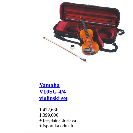
Yamaha
V10SG 4/4
violinski set
1.472,63
€
Izvorna
Trenutna
1.399,00
€
cijena
cijena
+ besplatna dostava
bila
je:
+ isporuka odmah
je:
1.399,00€.