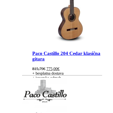
Paco Castillo 204 Cedar klasična
gitara
Izvorna
Trenutna
815,79
€
775,00
€
cijena
cijena
+ besplatna dostava
bila
je:
+ isporuka odmah
je:
775,00€.
815,79€.