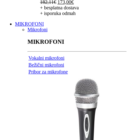
Izvorna
Trenutna
182,11
€
173,00
€
cijena
cijena
+ besplatna dostava
bila
je:
+ isporuka odmah
je:
173,00€.
MIKROFONI
182,11€.
Mikrofoni
MIKROFONI
Vokalni mikrofoni
Bežični mikrofoni
Pribor za mikrofone