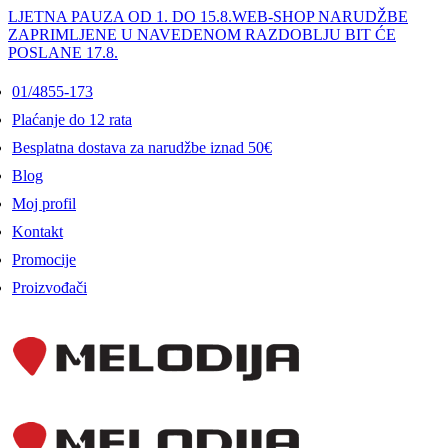
LJETNA PAUZA OD 1. DO 15.8.
WEB-SHOP NARUDŽBE
ZAPRIMLJENE U NAVEDENOM RAZDOBLJU BIT ĆE
POSLANE 17.8.
01/4855-173
Plaćanje do 12 rata
Besplatna dostava za narudžbe iznad 50€
Blog
Moj profil
Kontakt
Promocije
Proizvođači