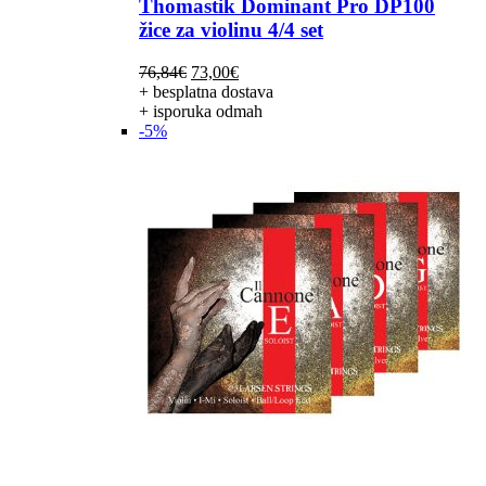
Thomastik Dominant Pro DP100
žice za violinu 4/4 set
Izvorna
Trenutna
76,84
€
73,00
€
cijena
cijena
+ besplatna dostava
bila
je:
+ isporuka odmah
je:
73,00€.
-5%
76,84€.