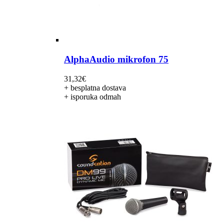
AlphaAudio mikrofon 75
31,32
€
+ besplatna dostava
+ isporuka odmah