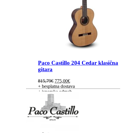
Paco Castillo 204 Cedar klasična
gitara
Izvorna
Trenutna
815,79
€
775,00
€
cijena
cijena
+ besplatna dostava
bila
je:
+ isporuka odmah
je:
775,00€.
815,79€.