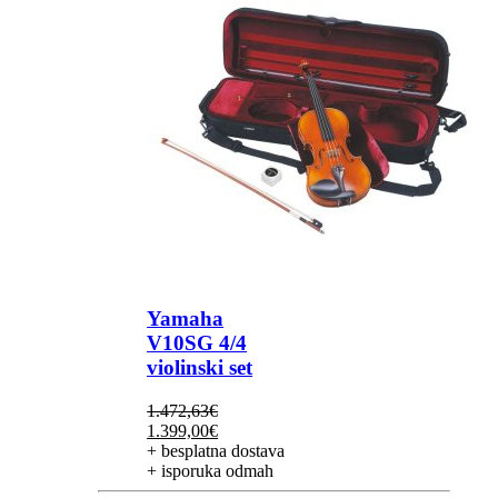
Yamaha
V10SG 4/4
violinski set
1.472,63
€
Izvorna
Trenutna
1.399,00
€
cijena
cijena
+ besplatna dostava
bila
je:
+ isporuka odmah
je:
1.399,00€.