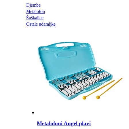
Djembe
Metalofon
Šuškalice
Ostale udaraljke
Metalofoni Angel plavi