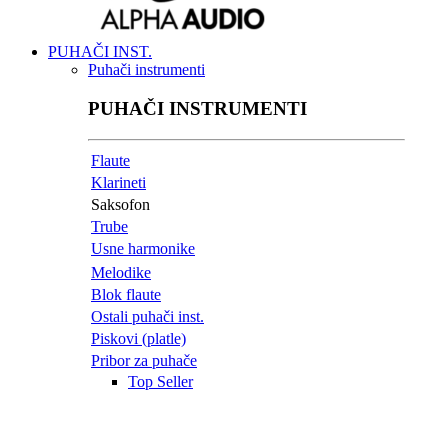
PUHAČI INST.
Puhači instrumenti
PUHAČI INSTRUMENTI
Flaute
Klarineti
Saksofon
Trube
Usne harmonike
Melodike
Blok flaute
Ostali puhači inst.
Piskovi (platle)
Pribor za puhače
Top Seller