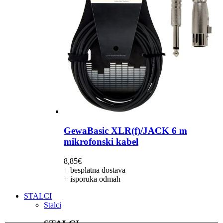
GewaBasic XLR(f)/JACK 6 m
mikrofonski kabel
8,85
€
+ besplatna dostava
+ isporuka odmah
STALCI
Stalci