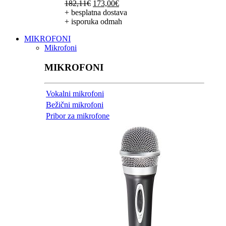
Izvorna
Trenutna
182,11
€
173,00
€
cijena
cijena
+ besplatna dostava
bila
je:
+ isporuka odmah
je:
173,00€.
MIKROFONI
182,11€.
Mikrofoni
MIKROFONI
Vokalni mikrofoni
Bežični mikrofoni
Pribor za mikrofone