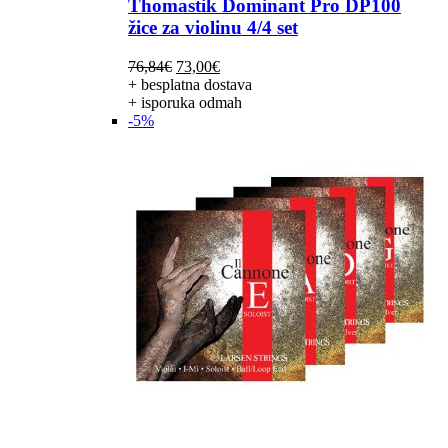
Thomastik Dominant Pro DP100
žice za violinu 4/4 set
Izvorna
Trenutna
76,84
€
73,00
€
cijena
cijena
+ besplatna dostava
bila
je:
+ isporuka odmah
je:
73,00€.
-5%
76,84€.