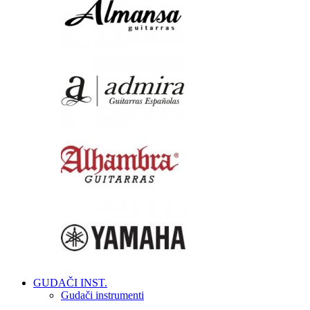
GUDAČI INST.
Gudači instrumenti