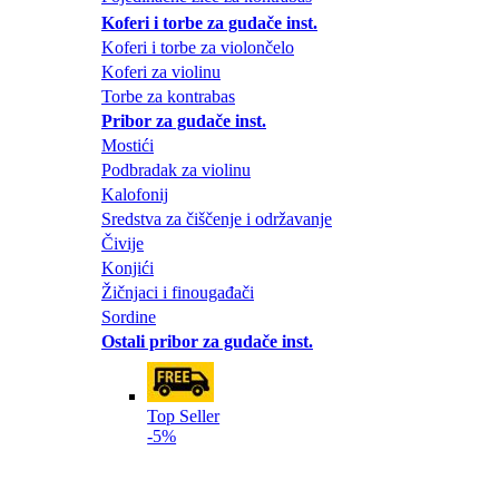
Koferi i torbe za gudače inst.
Koferi i torbe za violončelo
Koferi za violinu
Torbe za kontrabas
Pribor za gudače inst.
Mostići
Podbradak za violinu
Kalofonij
Sredstva za čiščenje i održavanje
Čivije
Konjići
Žičnjaci i finougađači
Sordine
Ostali pribor za gudače inst.
Top Seller
-5%