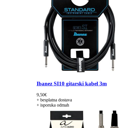
Ibanez SI10 gitarski kabel 3m
9,50
€
+ besplatna dostava
+ isporuka odmah