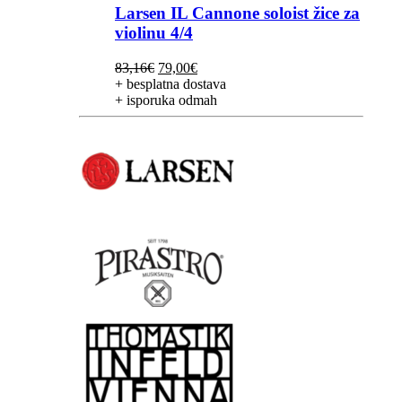
Larsen IL Cannone soloist žice za
violinu 4/4
Izvorna
Trenutna
83,16
€
79,00
€
cijena
cijena
+ besplatna dostava
bila
je:
+ isporuka odmah
je:
79,00€.
83,16€.