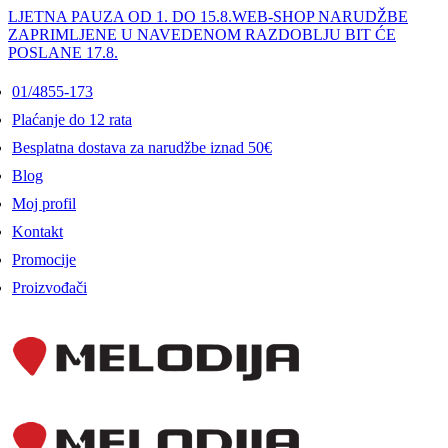
LJETNA PAUZA OD 1. DO 15.8.
WEB-SHOP NARUDŽBE
ZAPRIMLJENE U NAVEDENOM RAZDOBLJU BIT ĆE
POSLANE 17.8.
01/4855-173
Plaćanje do 12 rata
Besplatna dostava za narudžbe iznad 50€
Blog
Moj profil
Kontakt
Promocije
Proizvođači