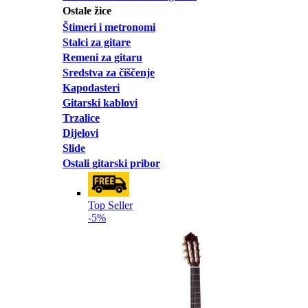
Ostale žice
Štimeri i metronomi
Stalci za gitare
Remeni za gitaru
Sredstva za čiščenje
Kapodasteri
Gitarski kablovi
Trzalice
Dijelovi
Slide
Ostali gitarski pribor
Top Seller
-5%