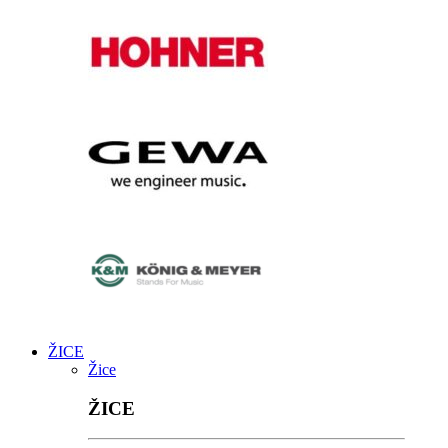
ŽICE
Žice
ŽICE