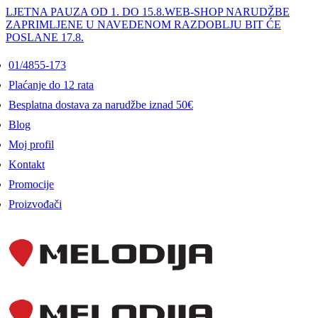
LJETNA PAUZA OD 1. DO 15.8.
WEB-SHOP NARUDŽBE
ZAPRIMLJENE U NAVEDENOM RAZDOBLJU BIT ĆE
POSLANE 17.8.
01/4855-173
Plaćanje do 12 rata
Besplatna dostava za narudžbe iznad 50€
Blog
Moj profil
Kontakt
Promocije
Proizvođači