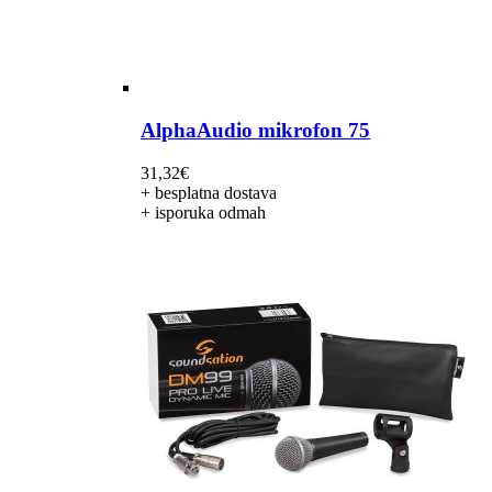
AlphaAudio mikrofon 75
31,32
€
+ besplatna dostava
+ isporuka odmah