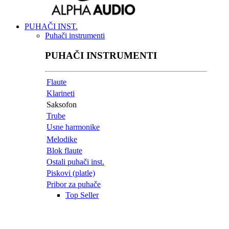
PUHAČI INST.
Puhači instrumenti
PUHAČI INSTRUMENTI
Flaute
Klarineti
Saksofon
Trube
Usne harmonike
Melodike
Blok flaute
Ostali puhači inst.
Piskovi (platle)
Pribor za puhače
Top Seller