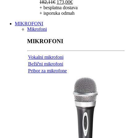
Izvorna
Trenutna
182,11
€
173,00
€
cijena
cijena
+ besplatna dostava
bila
je:
+ isporuka odmah
je:
173,00€.
MIKROFONI
182,11€.
Mikrofoni
MIKROFONI
Vokalni mikrofoni
Bežični mikrofoni
Pribor za mikrofone