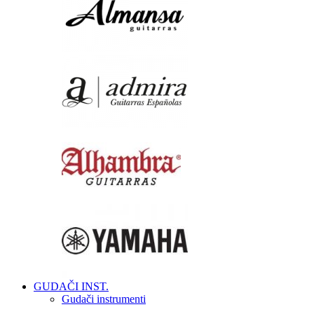
GUDAČI INST.
Gudači instrumenti