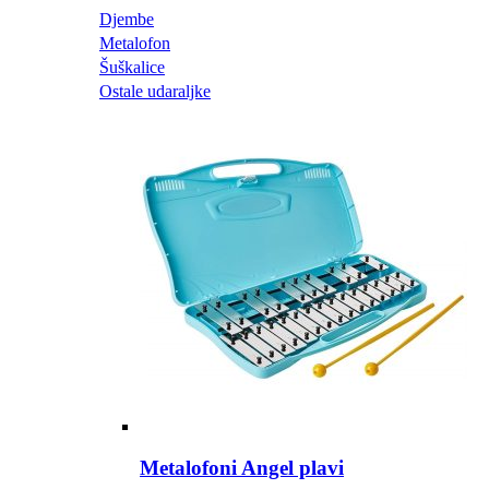
Djembe
Metalofon
Šuškalice
Ostale udaraljke
Metalofoni Angel plavi