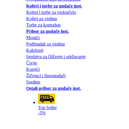
Koferi i torbe za gudače inst.
Koferi i torbe za violončelo
Koferi za violinu
Torbe za kontrabas
Pribor za gudače inst.
Mostići
Podbradak za violinu
Kalofonij
Sredstva za čiščenje i održavanje
Čivije
Konjići
Žičnjaci i finougađači
Sordine
Ostali pribor za gudače inst.
Top Seller
-5%