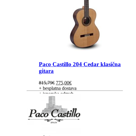
Paco Castillo 204 Cedar klasična
gitara
Izvorna
Trenutna
815,79
€
775,00
€
cijena
cijena
+ besplatna dostava
bila
je:
+ isporuka odmah
je:
775,00€.
815,79€.