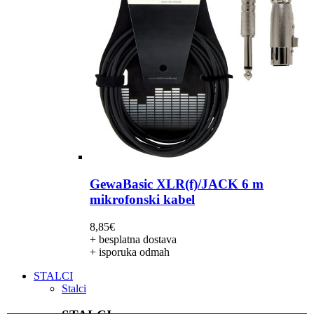
GewaBasic XLR(f)/JACK 6 m
mikrofonski kabel
8,85
€
+ besplatna dostava
+ isporuka odmah
STALCI
Stalci