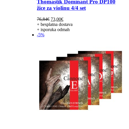
Thomastik Dominant Pro DP100
žice za violinu 4/4 set
Izvorna
Trenutna
76,84
€
73,00
€
cijena
cijena
+ besplatna dostava
bila
je:
+ isporuka odmah
je:
73,00€.
-5%
76,84€.