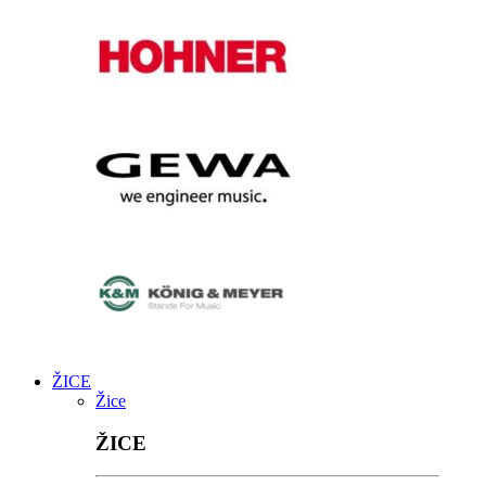
ŽICE
Žice
ŽICE