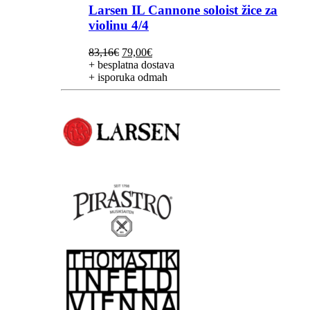
Larsen IL Cannone soloist žice za
violinu 4/4
Izvorna
Trenutna
83,16
€
79,00
€
cijena
cijena
+ besplatna dostava
bila
je:
+ isporuka odmah
je:
79,00€.
83,16€.