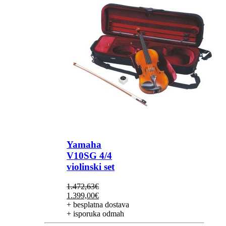
Yamaha
V10SG 4/4
violinski set
1.472,63
€
Izvorna
Trenutna
1.399,00
€
cijena
cijena
+ besplatna dostava
bila
je:
+ isporuka odmah
je:
1.399,00€.