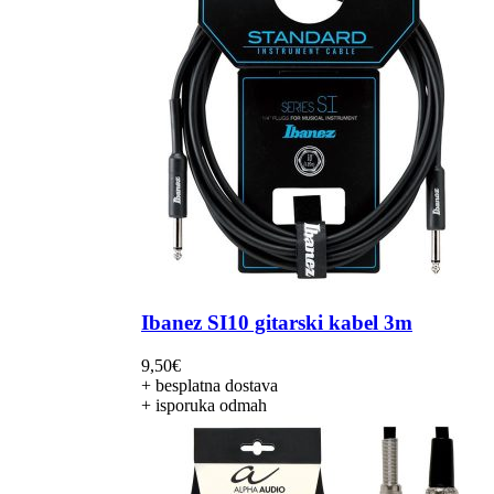
Ibanez SI10 gitarski kabel 3m
9,50
€
+ besplatna dostava
+ isporuka odmah