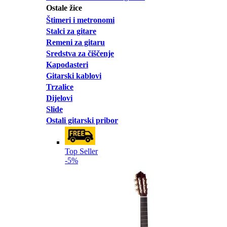
Ostale žice
Štimeri i metronomi
Stalci za gitare
Remeni za gitaru
Sredstva za čiščenje
Kapodasteri
Gitarski kablovi
Trzalice
Dijelovi
Slide
Ostali gitarski pribor
Top Seller
-5%