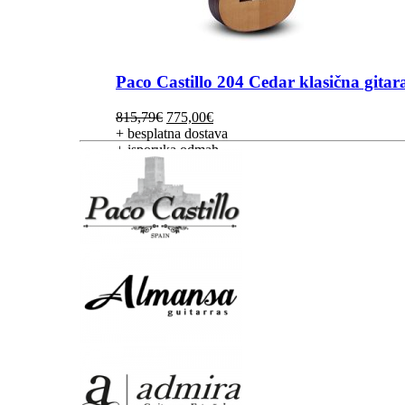
Paco Castillo 204 Cedar klasična gitar
Izvorna
Trenutna
815,79
€
775,00
€
cijena
cijena
+ besplatna dostava
bila
je:
+ isporuka odmah
je:
775,00€.
815,79€.