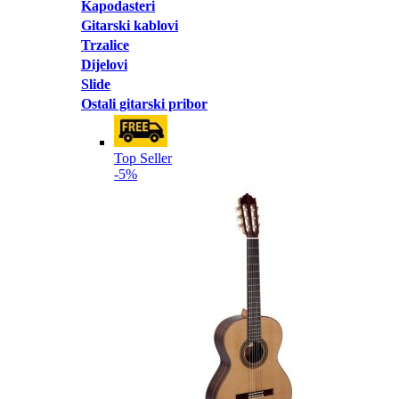
Kapodasteri
Gitarski kablovi
Trzalice
Dijelovi
Slide
Ostali gitarski pribor
Top Seller
-5%