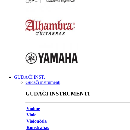
GUDAČI INST.
Gudači instrumenti
GUDAČI INSTRUMENTI
Violine
Viole
Violončela
Konstrabas