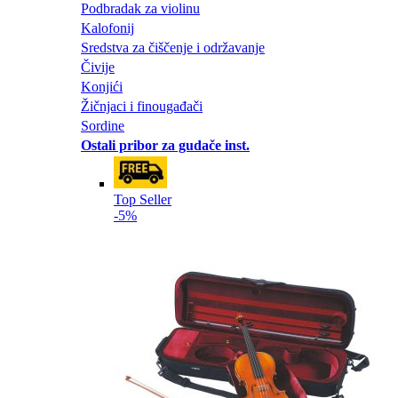
Podbradak za violinu
Kalofonij
Sredstva za čiščenje i održavanje
Čivije
Konjići
Žičnjaci i finougađači
Sordine
Ostali pribor za gudače inst.
Top Seller
-5%