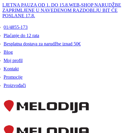
LJETNA PAUZA OD 1. DO 15.8.
WEB-SHOP NARUDŽBE
ZAPRIMLJENE U NAVEDENOM RAZDOBLJU BIT ĆE
POSLANE 17.8.
01/4855-173
Plaćanje do 12 rata
Besplatna dostava za narudžbe iznad 50€
Blog
Moj profil
Kontakt
Promocije
Proizvođači