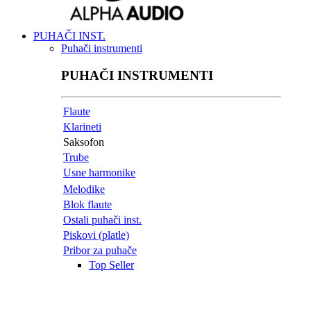
PUHAČI INST.
Puhači instrumenti
PUHAČI INSTRUMENTI
Flaute
Klarineti
Saksofon
Trube
Usne harmonike
Melodike
Blok flaute
Ostali puhači inst.
Piskovi (platle)
Pribor za puhače
Top Seller