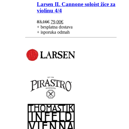
Larsen IL Cannone soloist žice za
violinu 4/4
Izvorna
Trenutna
83,16
€
79,00
€
cijena
cijena
+ besplatna dostava
bila
je:
+ isporuka odmah
je:
79,00€.
83,16€.