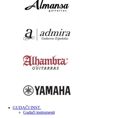
GUDAČI INST.
Gudači instrumenti