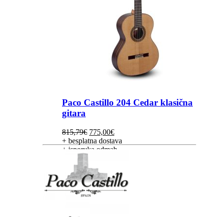
Paco Castillo 204 Cedar klasična
gitara
Izvorna
Trenutna
815,79
€
775,00
€
cijena
cijena
+ besplatna dostava
bila
je:
+ isporuka odmah
je:
775,00€.
815,79€.