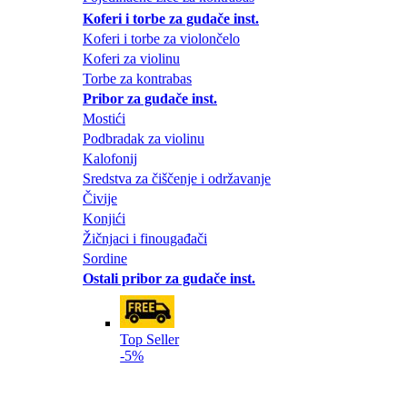
Koferi i torbe za gudače inst.
Koferi i torbe za violončelo
Koferi za violinu
Torbe za kontrabas
Pribor za gudače inst.
Mostići
Podbradak za violinu
Kalofonij
Sredstva za čiščenje i održavanje
Čivije
Konjići
Žičnjaci i finougađači
Sordine
Ostali pribor za gudače inst.
Top Seller
-5%