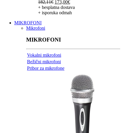
Izvorna
Trenutna
182,11
€
173,00
€
cijena
cijena
+ besplatna dostava
bila
je:
+ isporuka odmah
je:
173,00€.
MIKROFONI
182,11€.
Mikrofoni
MIKROFONI
Vokalni mikrofoni
Bežični mikrofoni
Pribor za mikrofone