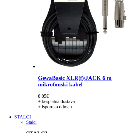
GewaBasic XLR(f)/JACK 6 m
mikrofonski kabel
8,85
€
+ besplatna dostava
+ isporuka odmah
STALCI
Stalci