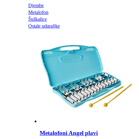
Djembe
Metalofon
Šuškalice
Ostale udaraljke
Metalofoni Angel plavi