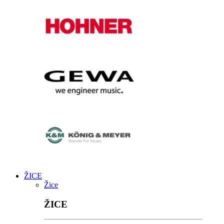
ŽICE
Žice
ŽICE