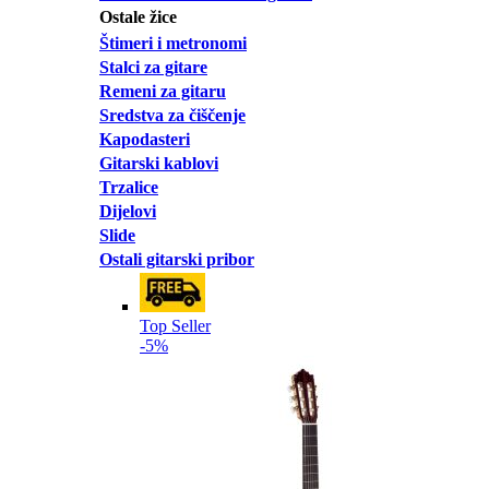
Ostale žice
Štimeri i metronomi
Stalci za gitare
Remeni za gitaru
Sredstva za čiščenje
Kapodasteri
Gitarski kablovi
Trzalice
Dijelovi
Slide
Ostali gitarski pribor
Top Seller
-5%