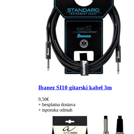
Ibanez SI10 gitarski kabel 3m
9,50
€
+ besplatna dostava
+ isporuka odmah