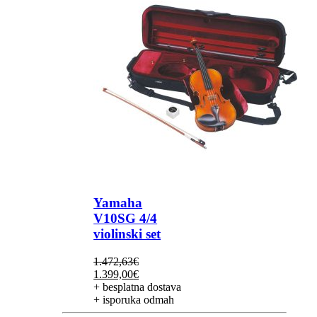
Yamaha
V10SG 4/4
violinski set
1.472,63
€
Izvorna
Trenutna
1.399,00
€
cijena
cijena
+ besplatna dostava
bila
je:
+ isporuka odmah
je:
1.399,00€.