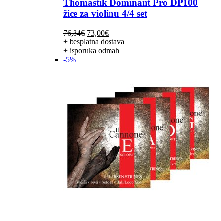
Thomastik Dominant Pro DP100
žice za violinu 4/4 set
Izvorna
Trenutna
76,84
€
73,00
€
cijena
cijena
+ besplatna dostava
bila
je:
+ isporuka odmah
je:
73,00€.
-5%
76,84€.