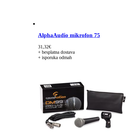
AlphaAudio mikrofon 75
31,32
€
+ besplatna dostava
+ isporuka odmah