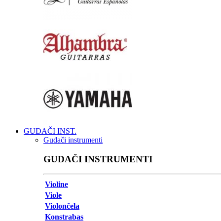
GUDAČI INST.
Gudači instrumenti
GUDAČI INSTRUMENTI
Violine
Viole
Violončela
Konstrabas