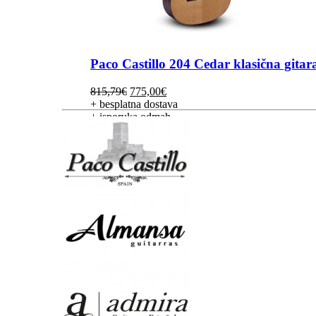
Paco Castillo 204 Cedar klasična gitar
Izvorna
Trenutna
815,79
€
775,00
€
cijena
cijena
+ besplatna dostava
bila
je:
+ isporuka odmah
je:
775,00€.
815,79€.