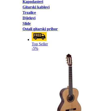
Kapodasteri
Gitarski kablovi
Trzalice
Dijelovi
Slide
Ostali gitarski pribor
Top Seller
-5%