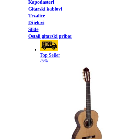
Kapodasteri
Gitarski kablovi
Trzalice
Dijelovi
Slide
Ostali gitarski pribor
Top Seller
-5%