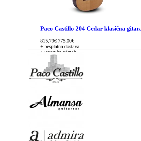
Paco Castillo 204 Cedar klasična gitar
Izvorna
Trenutna
815,79
€
775,00
€
cijena
cijena
+ besplatna dostava
bila
je:
+ isporuka odmah
je:
775,00€.
815,79€.