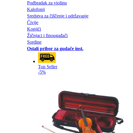
Podbradak za violinu
Kalofonij
Sredstva za čiščenje i održavanje
Čivije
Konjići
Žičnjaci i finougađači
Sordine
Ostali pribor za gudače inst.
Top Seller
-5%