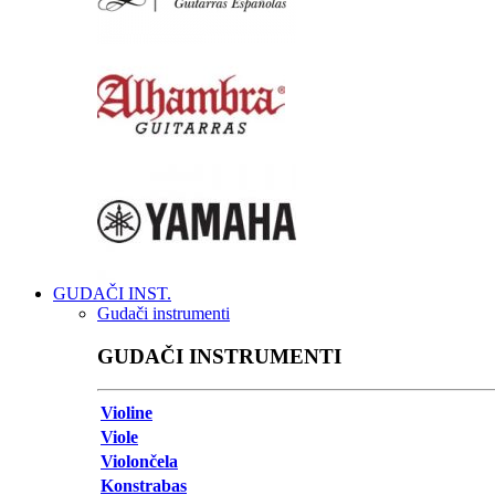
GUDAČI INST.
Gudači instrumenti
GUDAČI INSTRUMENTI
Violine
Viole
Violončela
Konstrabas