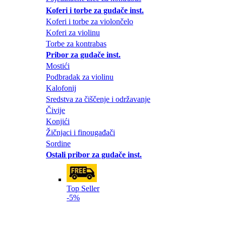
Koferi i torbe za gudače inst.
Koferi i torbe za violončelo
Koferi za violinu
Torbe za kontrabas
Pribor za gudače inst.
Mostići
Podbradak za violinu
Kalofonij
Sredstva za čiščenje i održavanje
Čivije
Konjići
Žičnjaci i finougađači
Sordine
Ostali pribor za gudače inst.
Top Seller
-5%