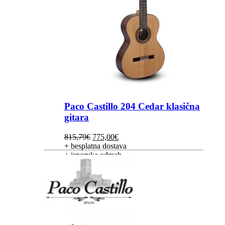
Paco Castillo 204 Cedar klasična
gitara
Izvorna
Trenutna
815,79
€
775,00
€
cijena
cijena
+ besplatna dostava
bila
je:
+ isporuka odmah
je:
775,00€.
815,79€.