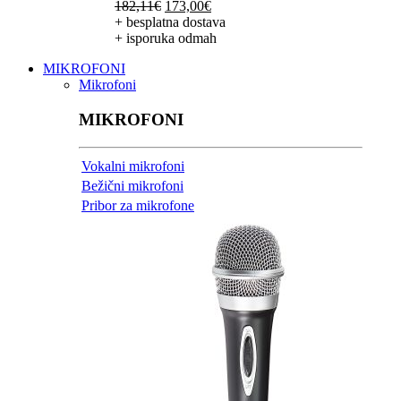
Izvorna
Trenutna
182,11
€
173,00
€
cijena
cijena
+ besplatna dostava
bila
je:
+ isporuka odmah
je:
173,00€.
MIKROFONI
182,11€.
Mikrofoni
MIKROFONI
Vokalni mikrofoni
Bežični mikrofoni
Pribor za mikrofone