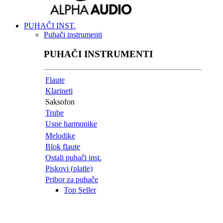
PUHAČI INST.
Puhači instrumenti
PUHAČI INSTRUMENTI
Flaute
Klarineti
Saksofon
Trube
Usne harmonike
Melodike
Blok flaute
Ostali puhači inst.
Piskovi (platle)
Pribor za puhače
Top Seller