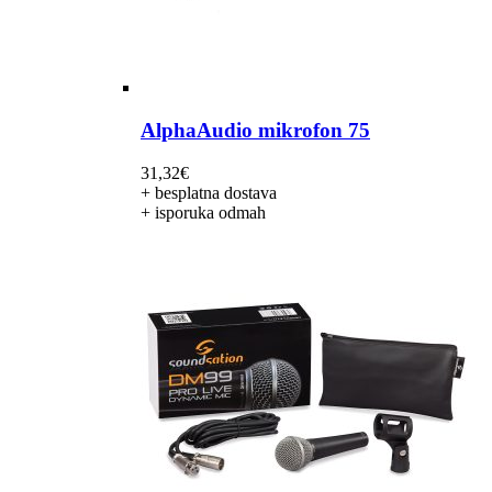
AlphaAudio mikrofon 75
31,32
€
+ besplatna dostava
+ isporuka odmah