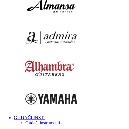
GUDAČI INST.
Gudači instrumenti