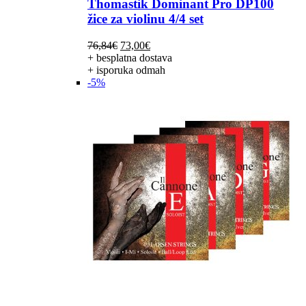
Thomastik Dominant Pro DP100
žice za violinu 4/4 set
Izvorna
Trenutna
76,84
€
73,00
€
cijena
cijena
+ besplatna dostava
bila
je:
+ isporuka odmah
je:
73,00€.
-5%
76,84€.