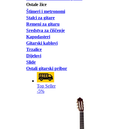
Ostale žice
Štimeri i metronomi
Stalci za gitare
Remeni za gitaru
Sredstva za čiščenje
Kapodasteri
Gitarski kablovi
Trzalice
Dijelovi
Slide
Ostali gitarski pribor
Top Seller
-5%