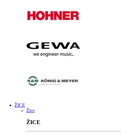
ŽICE
Žice
ŽICE