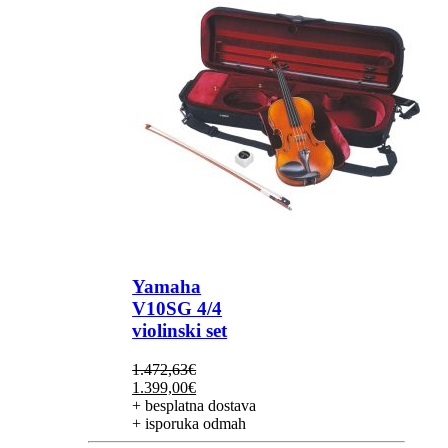
Yamaha
V10SG 4/4
violinski set
1.472,63
€
Izvorna
Trenutna
1.399,00
€
cijena
cijena
+ besplatna dostava
bila
je:
+ isporuka odmah
je:
1.399,00€.