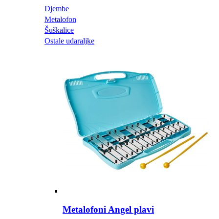
Djembe
Metalofon
Šuškalice
Ostale udaraljke
Metalofoni Angel plavi