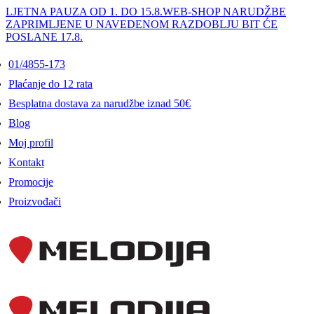
LJETNA PAUZA OD 1. DO 15.8.
WEB-SHOP NARUDŽBE
ZAPRIMLJENE U NAVEDENOM RAZDOBLJU BIT ĆE
POSLANE 17.8.
01/4855-173
Plaćanje do 12 rata
Besplatna dostava za narudžbe iznad 50€
Blog
Moj profil
Kontakt
Promocije
Proizvođači