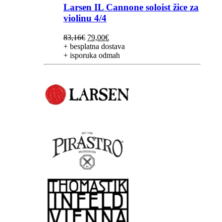
Larsen IL Cannone soloist žice za
violinu 4/4
Izvorna
Trenutna
83,16
€
79,00
€
cijena
cijena
+ besplatna dostava
bila
je:
+ isporuka odmah
je:
79,00€.
83,16€.