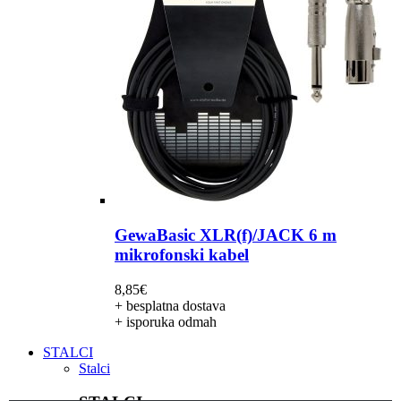
GewaBasic XLR(f)/JACK 6 m
mikrofonski kabel
8,85
€
+ besplatna dostava
+ isporuka odmah
STALCI
Stalci