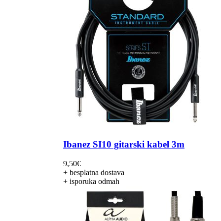
Ibanez SI10 gitarski kabel 3m
9,50
€
+ besplatna dostava
+ isporuka odmah